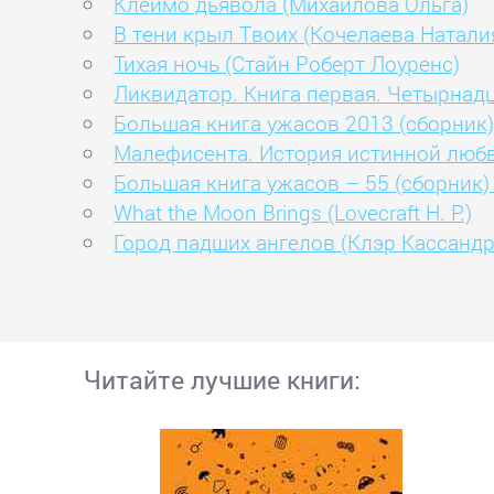
Клеймо дьявола (Михайлова Ольга)
В тени крыл Твоих (Кочелаева Натали
Тихая ночь (Стайн Роберт Лоуренс)
Ликвидатор. Книга первая. Четырнадц
Большая книга ужасов 2013 (сборник)
Малефисента. История истинной любв
Большая книга ужасов – 55 (сборник)
What the Moon Brings (Lovecraft H. P.)
Город падших ангелов (Клэр Кассандр
Читайте лучшие книги: