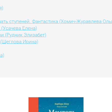
я)
ать ступеней. Фантастика (Хомич-Журавлева Оль
 (Усачева Елена)
и (Рудник Элизабет)
 (Щеглова Ирина)
а)