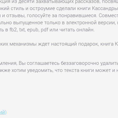
кция из десяти захватывающих рассказов, посв
яркий стиль и остроумие сделали книги Кассанд
и и отзывы, голосуйте за понравившиеся. Совме
ально выпущенное только в электронной версии,
 в fb2, txt, epub, pdf или читать онлайн.
ских механизмы ждет настоящий подарок, книга 
комления, Вы соглашаетесь беззаговорочно удалит
акже хотим уведомить, что текста книги может и 
ий)