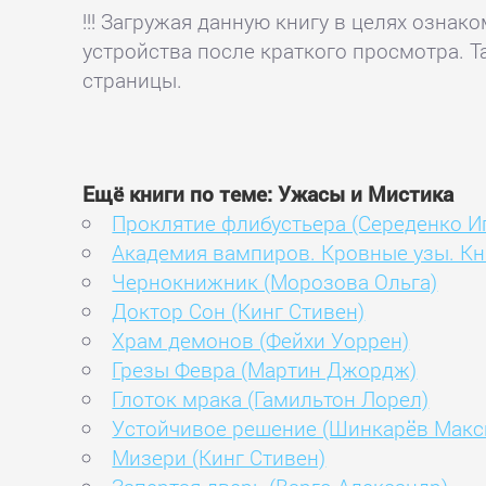
!!! Загружая данную книгу в целях озна
устройства после краткого просмотра. Т
страницы.
Ещё книги по теме: Ужасы и Мистика
Проклятие флибустьера (Середенко И
Академия вампиров. Кровные узы. Кни
Чернокнижник (Морозова Ольга)
Доктор Сон (Кинг Стивен)
Храм демонов (Фейхи Уоррен)
Грезы Февра (Мартин Джордж)
Глоток мрака (Гамильтон Лорел)
Устойчивое решение (Шинкарёв Макс
Мизери (Кинг Стивен)