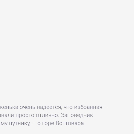
 женька очень надеется, что избранная –
плавали просто отлично. Заповедник
у путнику, – о горе Воттовара