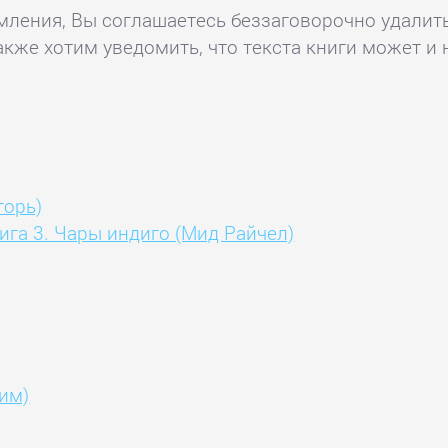
комления, Вы соглашаетесь беззаговорочно удалит
акже хотим уведомить, что текста книги может и 
горь)
га 3. Чары индиго (Мид Райчел)
им)