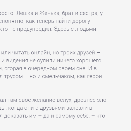
осто. Лешка и Женька, брат и сестра, у
епонятно, как теперь найти дорогу
икто не предупредил. Здесь с людьми
 или читать онлайн, но троих друзей –
, и видения не сулили ничего хорошего
, сгорая в очередном своем сне. И в
л трусом – но и смельчаком, как герои
л там свое желание вслух, древнее зло
ды, когда они с друзьями залезли в
 доказать им – да и самому себе, – что