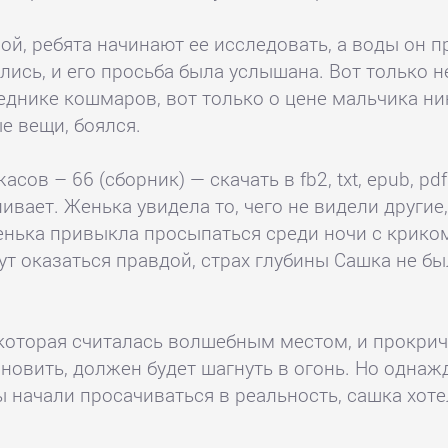
й, ребята начинают ее исследовать, а воды он пр
лись, и его просьба была услышана. Вот только н
веднике кошмаров, вот только о цене мальчика н
е вещи, боялся.
ов – 66 (сборник) — скачать в fb2, txt, epub, pdf
ивает. Женька увидела то, чего не видели другие
Женька привыкла просыпаться среди ночи с криком
т оказаться правдой, страх глубины Сашка не бы
которая считалась волшебным местом, и прокрича
ановить, должен будет шагнуть в огонь. Но однаж
 начали просачиваться в реальность, сашка хотел