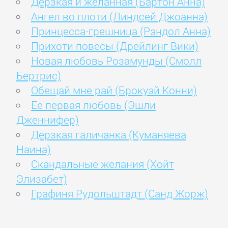
Дерзкая и желанная (Бартон Анна)
Ангел во плоти (Линдсей Джоанна)
Принцесса-грешница (Рэндол Анна)
Прихоти повесы (Дрейлинг Вики)
Новая любовь Розамунды (Смолл
Бертрис)
Обещай мне рай (Брокуэй Конни)
Ее первая любовь (Эшли
Дженнифер)
Дерзкая галичанка (Куманяева
Наина)
Скандальные желания (Хойт
Элизабет)
Графиня Рудольштадт (Санд Жорж)