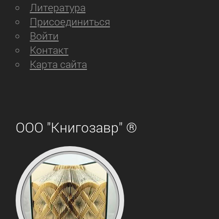
Литература
Присоединиться
Войти
Контакт
Карта сайта
ООО "Книгозавр" ®