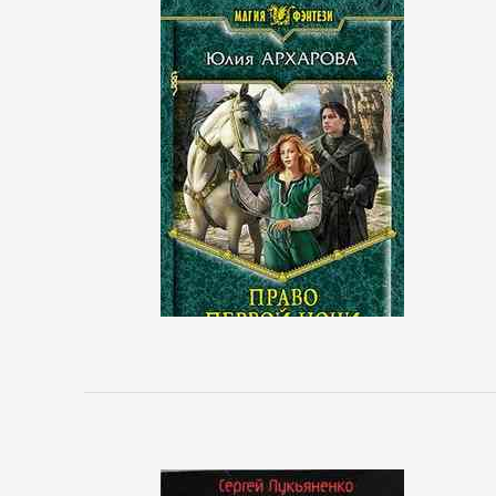
Исторические
детективы
Классические
детективы
Крутой
детектив
Политические
детективы
Полицейские
детективы