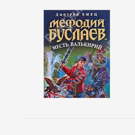
Управление,
подбор
персонала
Ценные
бумаги,
инвестиции
Экономика
БОЕВИКИ
Боевая
фантастика