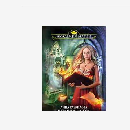
сайта
БИЗНЕС
Банковское
дело
Бухучет,
налогообложение,
аудит
ВЭД
Делопроизводство