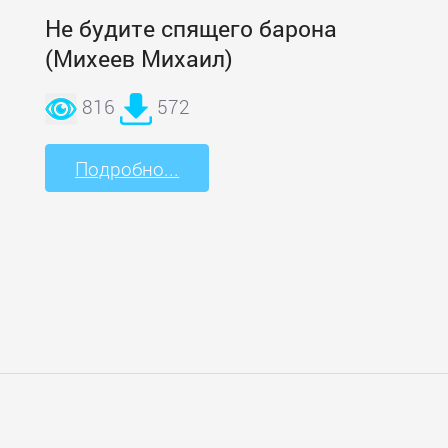
Не будите спящего барона
(Михеев Михаил)
816
572
Подробно...