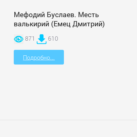
Мефодий Буслаев. Месть
валькирий (Емец Дмитрий)
871
610
Подробно...