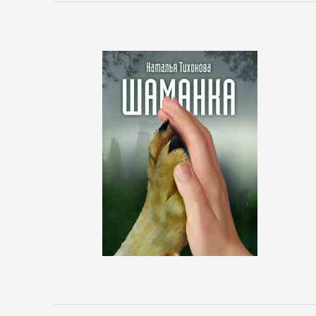
Зарубежная
деловая
литература
Корпоративная
культура
Личные
финансы
Малый
бизнес
Маркетинг,
PR,