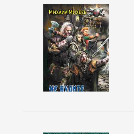
Боевики:
Прочее
Криминальные
боевики
Триллеры
ДЕТЕКТИВЫ
Зарубежные
детективы
Иронические
детективы