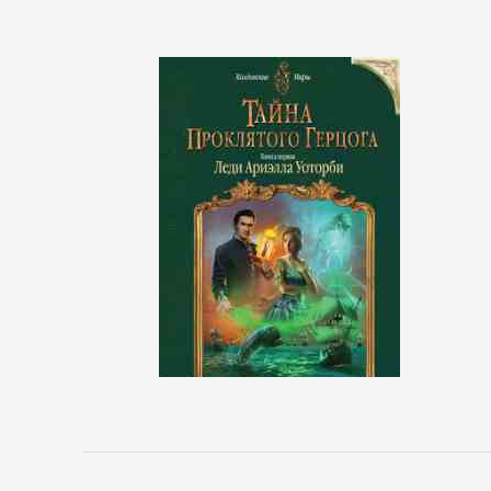
реклама
Недвижимость
О
бизнесе
популярно
Отраслевые
издания
Поиск
работы,
карьера