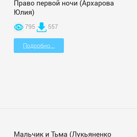
Право первой ночи (Архарова
Юлия)
795
557
Подробно...
Мальчик и Тьма (Лукьяненко