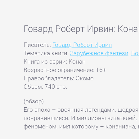
Говард Роберт Ирвин: Кона
Писатель:
Говард Роберт Ирвин
Тематика книги:
Зарубежное фэнтези
,
Бо
Книга из серии: Конан
Возрастное ограничение: 16+
Правообладатель: Эксмо
Объем: 740 стр.
(обзор)
Его эпоха – овеянная легендами, щедрая
понравившиеся. И миллионы читателей, 
феноменом, имя которому – конаниана, 