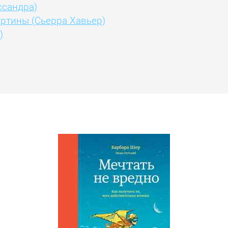
ссандра)
артины (Сьерра Хавьер)
)