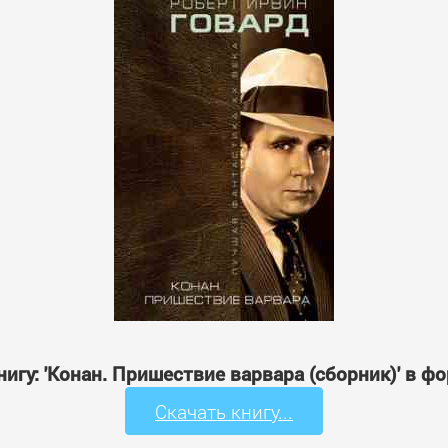
нигу: 'Конан. Пришествие варвара (сборник)' в ф
Скачать книгу...