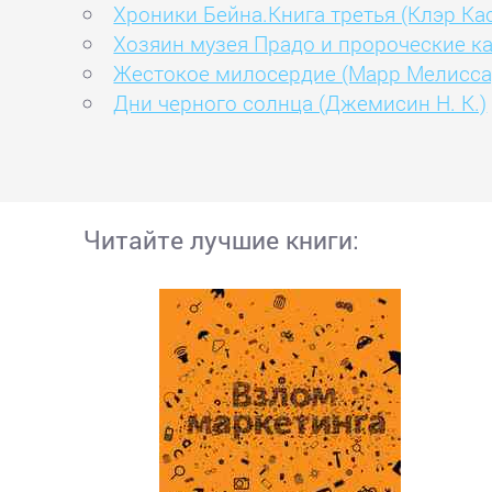
Хроники Бейна.Книга третья (Клэр Ка
Хозяин музея Прадо и пророческие к
Жестокое милосердие (Марр Мелисса
Дни черного солнца (Джемисин Н. К.)
Читайте лучшие книги: