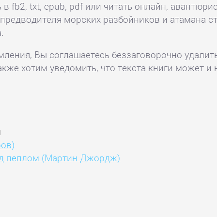
в fb2, txt, epub, pdf или читать онлайн, авантюр
 предводителя морских разбойников и атамана с
.
комления, Вы соглашаетесь беззаговорочно удалит
акже хотим уведомить, что текста книги может и 
и
ов)
над пеплом (Мартин Джордж)