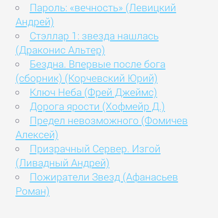
Пароль: «вечность» (Левицкий
Андрей)
Стэллар 1: звезда нашлась
(Драконис Альтер)
Бездна. Впервые после бога
(сборник) (Корчевский Юрий)
Ключ Неба (Фрей Джеймс)
Дорога ярости (Хофмейр Д.)
Предел невозможного (Фомичев
Алексей)
Призрачный Сервер. Изгой
(Ливадный Андрей)
Пожиратели Звезд (Афанасьев
Роман)