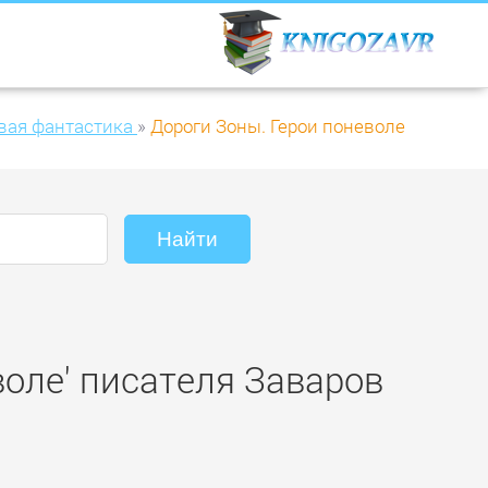
вая фантастика
»
Дороги Зоны. Герои поневоле
воле' писателя Заваров