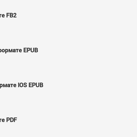
те FB2
 формате EPUB
ормате IOS EPUB
те PDF