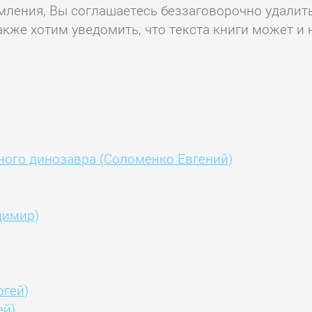
комления, Вы соглашаетесь беззаговорочно удалит
акже хотим уведомить, что текста книги может и 
ного динозавра (Соломенко Евгений)
димир)
ргей)
ей)