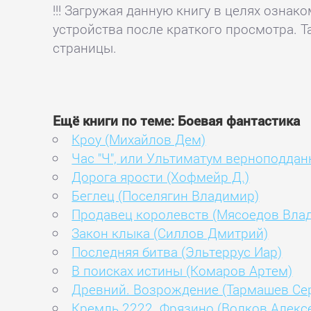
!!! Загружая данную книгу в целях озна
устройства после краткого просмотра. Т
страницы.
Ещё книги по теме: Боевая фантастика
Кроу (Михайлов Дем)
Час "Ч", или Ультиматум верноподдан
Дорога ярости (Хофмейр Д.)
Беглец (Поселягин Владимир)
Продавец королевств (Мясоедов Вла
Закон клыка (Силлов Дмитрий)
Последняя битва (Эльтеррус Иар)
В поисках истины (Комаров Артем)
Древний. Возрождение (Тармашев Се
Кремль 2222. Фрязино (Волков Алекс