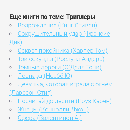
Ещё книги по теме: Триллеры
Возрождение (Кинг Стивен)
Сокрушительный удар (Фрэнсис
Дик)
Секрет покойника (Харпер Том)
Три секунды (Рослунд Андерс)
Темные дороги (О`Делл Тони)
Леопард (Несбё Ю)
Девушка, которая играла с огнем
(Ларссон Стиг)
Посчитай до десяти (Роуз Карен)
Жнецы (Коннолли Джон)
Сфера (Валентинов А.)