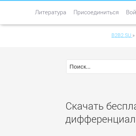
Литература
Присоединиться
Вой
B2B2.SU
»
Скачать беспл
дифференциаль