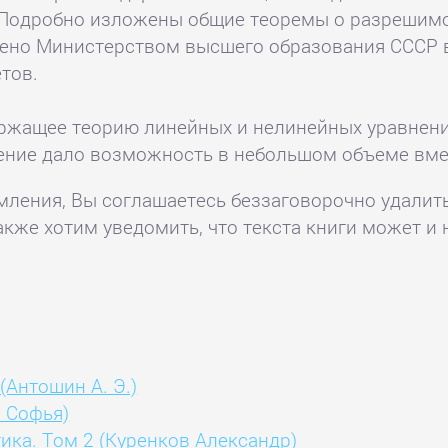
 Подробно изложены общие теоремы о разрешимо
но Министерством высшего образования СССР в 
тов.
ержащее теорию линейных и нелинейных уравнен
ение дало возможность в небольшом объеме вме
комления, Вы соглашаетесь беззаговорочно удалит
акже хотим уведомить, что текста книги может и 
(Антошин А. Э.)
о Софья)
ика. Том 2 (Куренков Александр)