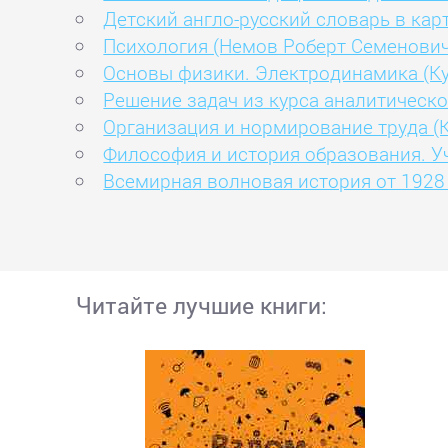
Детский англо-русский словарь в карт
Психология (Немов Роберт Семенович
Основы физики. Электродинамика (К
Решение задач из курса аналитическ
Организация и нормирование труда (
Философия и история образования. У
Всемирная волновая история от 1928 г
Читайте лучшие книги: