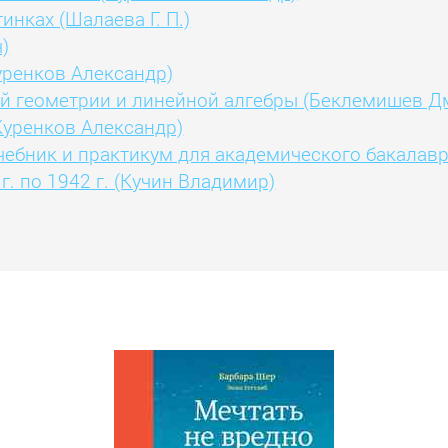
инках (Шалаева Г. П.)
)
уренков Александр)
ой геометрии и линейной алгебры (Беклемишев 
Куренков Александр)
чебник и практикум для академического бакалав
. по 1942 г. (Кучин Владимир)