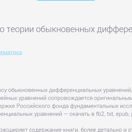
по теории обыкновенных диффер
ематика
урсу обыкновенных дифференциальных уравнений,
инейных уравнений сопровождается оригинальн
ержке Российского фонда фундаментальных иссл
циальных уравнений — скачать в fb2, txt, epub, 
асширяет содержание книги, более детально и ст