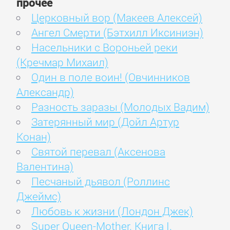
прочее
Церковный вор (Макеев Алексей)
Ангел Смерти (Бэтхилл Иксиниэн)
Насельники с Вороньей реки
(Кречмар Михаил)
Один в поле воин! (Овчинников
Александр)
Разность заразы (Молодых Вадим)
Затерянный мир (Дойл Артур
Конан)
Святой перевал (Аксенова
Валентина)
Песчаный дьявол (Роллинс
Джеймс)
Любовь к жизни (Лондон Джек)
Super Queen-Mother. Книга I.