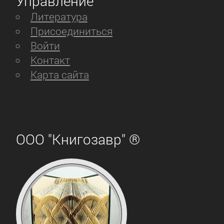
Управление
Литература
Присоединиться
Войти
Контакт
Карта сайта
ООО "Книгозавр" ®