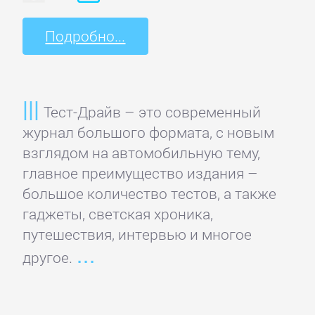
подбор
персонала
Подробно...
Ценные
бумаги,
Тест-Драйв – это современный
инвестиции
журнал большого формата, с новым
взглядом на автомобильную тему,
Экономика
главное преимущество издания –
большое количество тестов, а также
БОЕВИКИ
гаджеты, светская хроника,
путешествия, интервью и многое
другое.
Боевая
фантастика