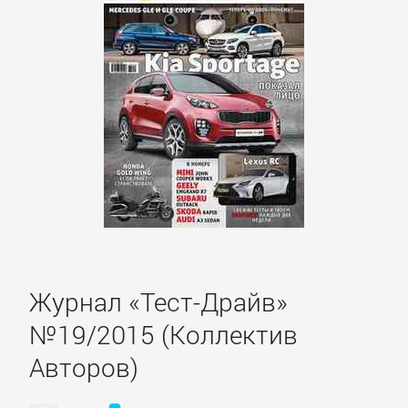
Детская
фантастика
Детские
детективы
Детские
приключения
Журнал «Тест-Драйв»
Детские
№19/2015 (Коллектив
стихи
Авторов)
Зарубежные