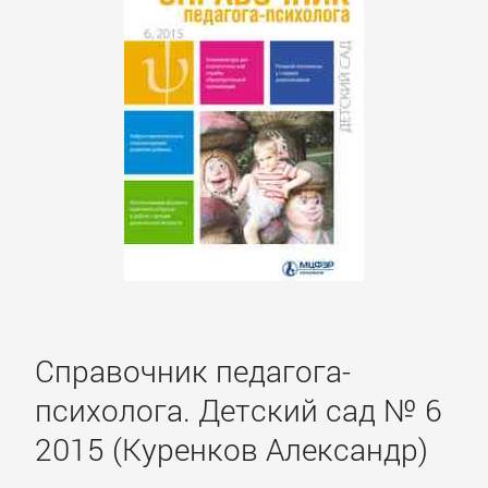
ОЧАГ
Автомобили
и
ПДД
Воспитание
детей
Дом
и
Справочник педагога-
Семья:
психолога. Детский сад № 6
прочее
2015 (Куренков Александр)