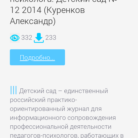
12 2014 (Куренков
Банковское
дело
Александр)
332
233
Бухучет,
налогообложение,
аудит
Подробно...
ВЭД
Детский сад – единственный
Делопроизводство
российский практико-
ориентированный журнал для
информационного сопровождения
Зарубежная
профессиональной деятельности
деловая
педагогов-психологов, работающих в
литература