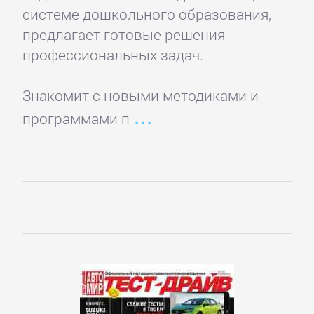
системе дошкольного образования,
предлагает готовые решения
Корпоративная
профессиональных задач.
культура
Знакомит с новыми методиками и
Личные
программами п
финансы
Малый
бизнес
Маркетинг,
PR,
реклама