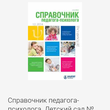
Литература
Присоединиться
Войти
Контакт
Карта
сайта
БИЗНЕС
Справочник педагога-
психолога. Детский сад №