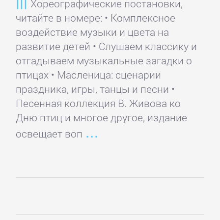
Хореографические постановки,
Зарубежная
читайте в номере: • Комплексное
классика
воздействие музыки и цвета на
развитие детей • Слушаем классику и
отгадываем музыкальные загадки о
Зарубежная
птицах • Масленица: сценарии
образовательная
праздника, игры, танцы и песни •
литература
Песенная коллекция В. Живова ко
Дню птиц и многое другое, издание
Зарубежная
освещает воп
прикладная
и
научно-
популярная
литература