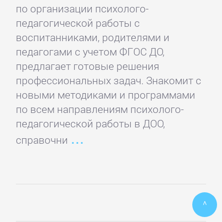
по организации психолого-
ПОЭЗИЯ
педагогической работы с
И
воспитанниками, родителями и
ДРАМА
педагогами с учетом ФГОС ДО,
предлагает готовые решения
профессиональных задач. Знакомит с
Драматургия
новыми методиками и программами
по всем направлениям психолого-
Зарубежная
педагогической работы в ДОО,
драматургия
справочни
Зарубежные
стихи
^
Поэзия