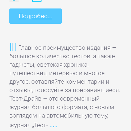
Культурология
Подробно...
Математика
Главное преимущество издания –
Медицина
большое количество тестов, а также
гаджеты, светская хроника,
Педагогика
путешествия, интервью и многое
другое, оставляйте комментарии и
Политика,
отзывы, голосуйте за понравившиеся.
политология
Тест-Драйв – это современный
журнал большого формата, с новым
Прочая
взглядом на автомобильную тему,
образовательная
журнал „Тест-