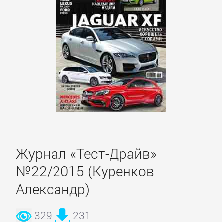
Недвижимость
О
бизнесе
популярно
Отраслевые
издания
Журнал «Тест-Драйв»
Поиск
работы,
№22/2015 (Куренков
карьера
Александр)
Управление,
329
231