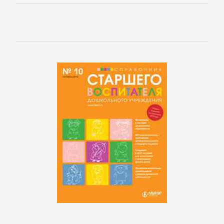
Боевики:
Прочее
Криминальные
боевики
Триллеры
ДЕТЕКТИВЫ
Зарубежные
детективы
Иронические