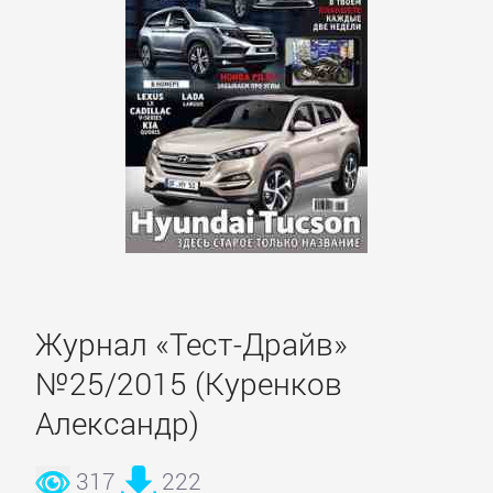
романы
Эротическая
литература
НАУКА
Биология
Журнал «Тест-Драйв»
Иностранные
№25/2015 (Куренков
языки
Александр)
История
317
222