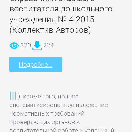
Программирование
воспитателя дошкольного
учреждения № 4 2015
Программы
(Коллектив Авторов)
ЛЮБОВНЫЕ
320
224
РОМАНЫ
Подробно...
Зарубежные
любовные
романы
), кроме того, полное
систематизированное изложение
Исторические
нормативных требований
любовные
проверяющих органов к
романы
воспитательной работе и успешный