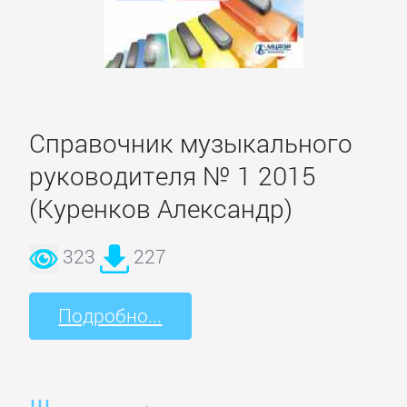
Спорт,
фитнес
Хобби,
Справочник музыкального
Ремесла
руководителя № 1 2015
Эротика,
(Куренков Александр)
Секс
323
227
ЗАРУБЕЖНОЕ
Подробно...
Зарубежная
драматургия