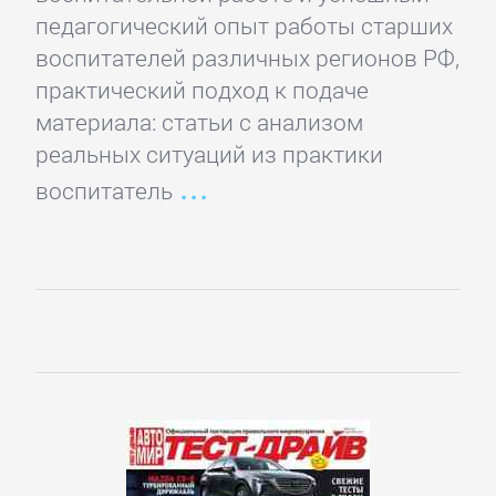
педагогический опыт работы старших
Короткие
воспитателей различных регионов РФ,
любовные
практический подход к подаче
романы
материала: статьи с анализом
реальных ситуаций из практики
Любовно-
воспитатель
фантастические
романы
Остросюжетные
любовные
романы
Современные
любовные