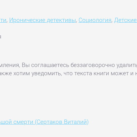
ти
,
Иронические детективы
,
Социология
,
Детские
я
комления, Вы соглашаетесь беззаговорочно удалит
акже хотим уведомить, что текста книги может и 
шой смерти (Сертаков Виталий)