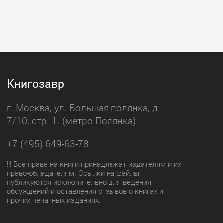
Книгозавр
г. Москва, ул. Большая полянка, д.
7/10, стр. 1. (метро Полянка).
+7 (495) 649-63-78
!!! Все права на книги принадлежат издателям и их
право-обладателям. Ссылки на файлы
публикуются исключительно для ведения
обсуждений и оставления отзывов о книгах и
прочих печатных изданиях.