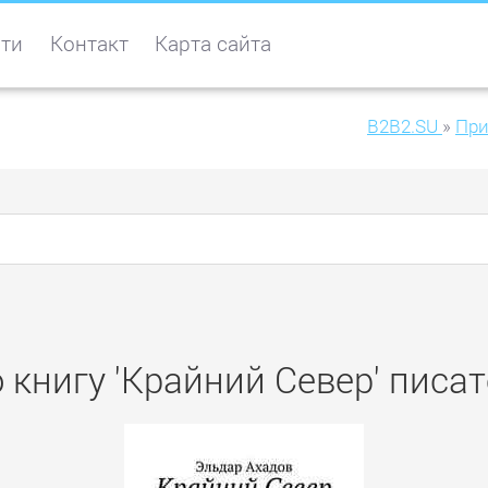
ти
Контакт
Карта сайта
B2B2.SU
»
Пр
 книгу 'Крайний Север' писа