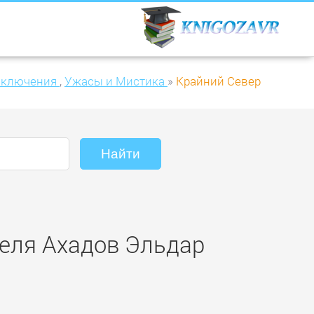
иключения
,
Ужасы и Мистика
»
Крайний Север
теля Ахадов Эльдар