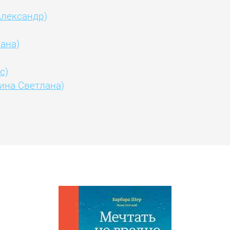
Александр)
ана)
с)
ина Светлана)