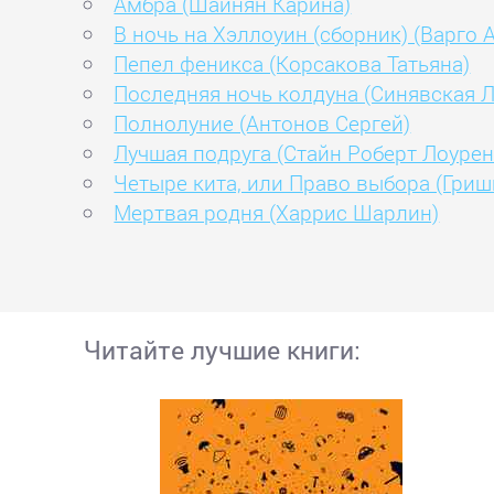
Амбра (Шаинян Карина)
В ночь на Хэллоуин (сборник) (Варго 
Пепел феникса (Корсакова Татьяна)
Последняя ночь колдуна (Синявская Л
Полнолуние (Антонов Сергей)
Лучшая подруга (Стайн Роберт Лоурен
Четыре кита, или Право выбора (Гриш
Мертвая родня (Харрис Шарлин)
Читайте лучшие книги: