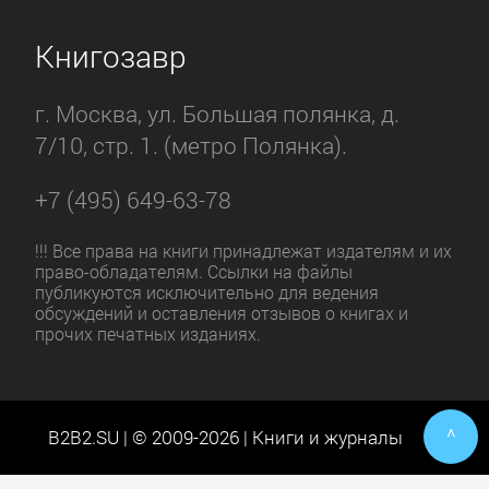
бонус бумажной версии – приятно,
Книгозавр
очень приятно держать это издание в
руках: хорошая обложка и мелованная
г. Москва, ул. Большая полянка, д.
бумага, тончайшее сплетение
7/10, стр. 1. (метро Полянка).
стилистики, психологии и практики
работы с гардеробом.
+7 (495) 649-63-78
Подмечено много важных деталей,
!!! Все права на книги принадлежат издателям и их
право-обладателям. Ссылки на файлы
которые решают многое, по книге
публикуются исключительно для ведения
можно легко составить капсулы и
обсуждений и оставления отзывов о книгах и
прочих печатных изданиях.
разобрать свой гардероб, книга
заставляет задуматься и навести
порядок в гардеробе, хорошее
описание базы гардероба и
^
B2B2.SU | © 2009-2026 | Книги и журналы
построения капсул.