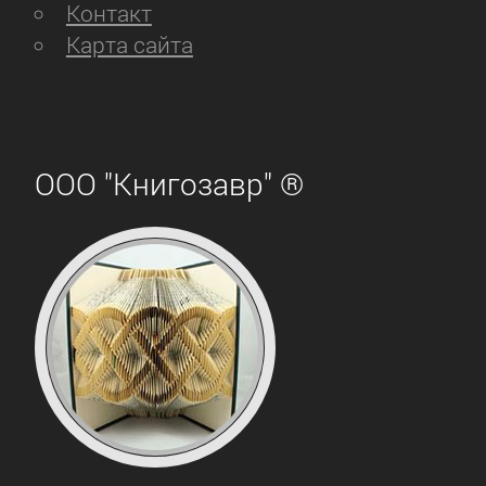
канву повествования, достаточно для
Контакт
перемещения в 237 год от Рождества
Карта сайта
Христова, скудные описания
обстоятельств все же кое-где
наличествуют и, хотя весьма однобоки
(вонь, грязь, блеск и нищета начала
ООО "Книгозавр" ®
новой эры), все же так-сяк дают
возможность для погружения, –
ПРОФИТ.