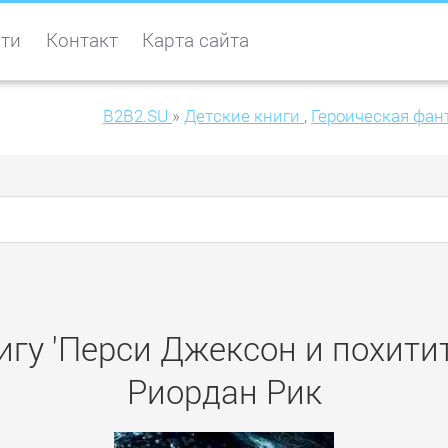
ти
Контакт
Карта сайта
B2B2.SU
»
Детские книги
,
Героическая фан
игу 'Перси Джексон и похити
Риордан Рик