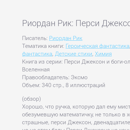
Риордан Рик: Перси Джекс
Писатель:
Риордан Рик
Тематика книги:
Героическая фантастика
фантастика
,
Детские стихи
,
Химия
Книга из серии: Перси Джексон и боги-
Вселенная
Правообладатель: Эксмо
Объем: 340 стр., 8 иллюстраций
(обзор)
Хорошо, что ручка, которую дал ему мис
обезумевшую математичку, не только в 
страшные, перси Джексон, двенадцатиле
но на этом беды Перси Джексона не кон