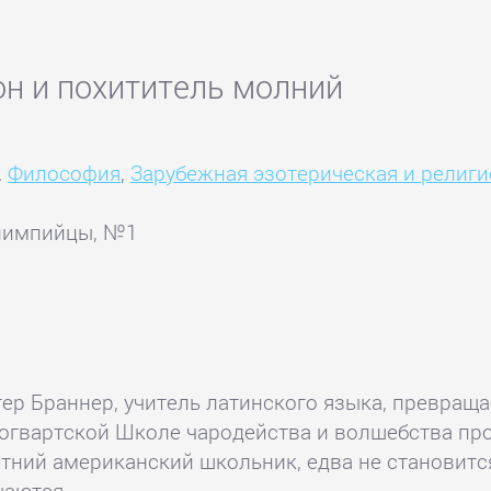
он и похититель молний
,
Философия
,
Зарубежная эзотерическая и религи
олимпийцы, №1
тер Браннер, учитель латинского языка, превращ
хогвартской Школе чародейства и волшебства пр
тний американский школьник, едва не становитс
чаются.