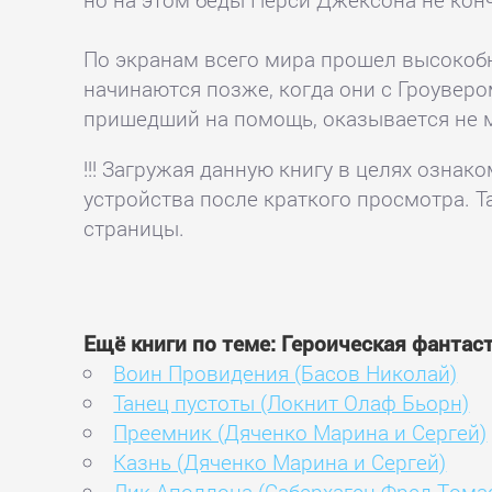
По экранам всего мира прошел высокоб
начинаются позже, когда они с Гроуверо
пришедший на помощь, оказывается не ма
!!! Загружая данную книгу в целях озна
устройства после краткого просмотра. Т
страницы.
Ещё книги по теме: Героическая фантас
Воин Провидения (Басов Николай)
Танец пустоты (Локнит Олаф Бьорн)
Преемник (Дяченко Марина и Сергей)
Казнь (Дяченко Марина и Сергей)
Лик Аполлона (Саберхаген Фред Тома