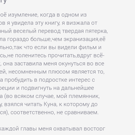
оё изумление, когда в одном из
 я увидела эту книгу, я визжала от
чный веселый перевод твердая пятерка,
ала гораздо больше,чем экранизация,её
льно,так что если вы видели фильм и
ь,не поленитесь прочитать,вдруг всё-
, она заставила меня окунуться во все
ей, несомненным плюсом является то,
а пробудить в подростке интерес с
еции и подвигнуть на дальнейшее
а (во всяком случае, мой племянник,
у, взялся читать Куна, к которому до
ся), соответственно, не сравниваем.
каждой главы меня охватывал восторг