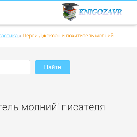
тастика
»
Перси Джексон и похититель молний
тель молний' писателя