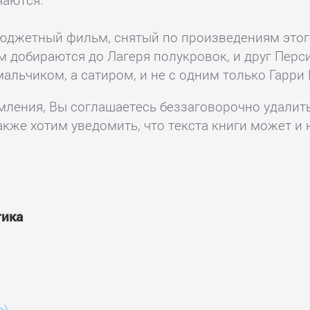
юджетный фильм, снятый по произведениям этог
м добираются до Лагеря полукровок, и друг Перс
льчиком, а сатиром, и не с одним только Гарри
комления, Вы соглашаетесь беззаговорочно удалит
акже хотим уведомить, что текста книги может и 
тика
с)