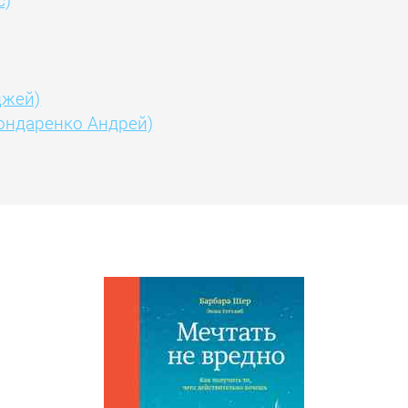
джей)
Бондаренко Андрей)