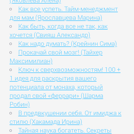
(Яковлева Алена)
Как все успеть. Тайм-менеджмент
для мам (Ярославцева Марина)
Как быть, когда все не так, как
хочется (Свияш Александр)
Как надо думать? (Крейнин Сима)
Прокачай свой мозг! (Тайхер
Максимилиан)
Ключ к сверхвозможностям! 100 +
1 идея для раскрытия вашего
потенциала от монаха, который
продал свой «феррари» (Шарма
Робин)
В предвкушении себя. От имиджа к
стилю (Хакамада Ирина)
Тайная наука богатеть. Секреты