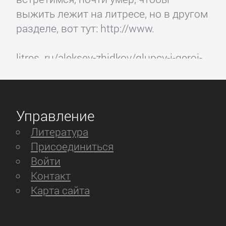
выжить лежит на литресе, но в другом
разделе, вот тут: http://www.
litres. ru/aleksey-zhidkov/glupcy-i-geroi-
pochti-umer-chtoby-vyzhit-zhidkov-
aleksey/.
Управление
Литература
Присоединиться
Войти
Контакт
Карта сайта