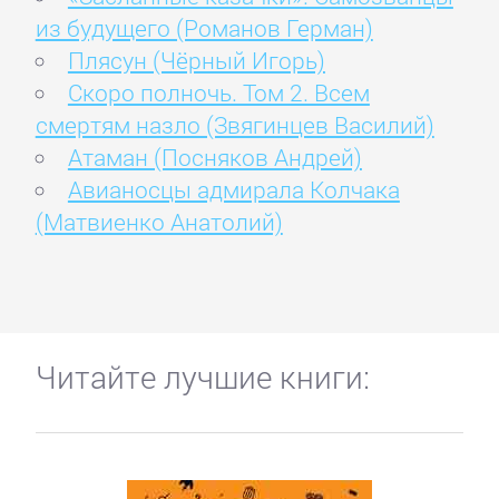
из будущего (Романов Герман)
Плясун (Чёрный Игорь)
Скоро полночь. Том 2. Всем
смертям назло (Звягинцев Василий)
Атаман (Посняков Андрей)
Авианосцы адмирала Колчака
(Матвиенко Анатолий)
Читайте лучшие книги: