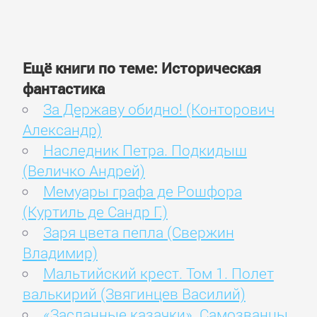
Ещё книги по теме: Историческая
фантастика
За Державу обидно! (Конторович
Александр)
Наследник Петра. Подкидыш
(Величко Андрей)
Мемуары графа де Рошфора
(Куртиль де Сандр Г.)
Заря цвета пепла (Свержин
Владимир)
Мальтийский крест. Том 1. Полет
валькирий (Звягинцев Василий)
«Засланные казачки». Самозванцы