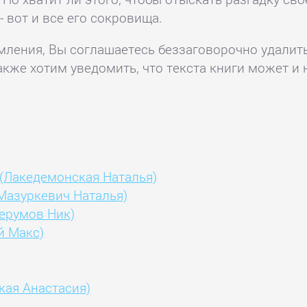
 вот и все его сокровища.
комления, Вы соглашаетесь беззаговорочно удалит
акже хотим уведомить, что текста книги может и 
 (Лакедемонская Наталья)
Мазуркевич Наталья)
Перумов Ник)
й Макс)
кая Анастасия)