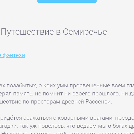
 Путешествие в Семиречье
е фэнтези
ах позабытых, о коих умы просвещенные всем гла
ерял память, не помнит ни своего прошлого, ни д
шествие по просторам древней Рассенеи.
придётся сражаться с коварными врагами, преодо
гадки, так уж повелось, что ведаем мы о богах 
 Но хватит ли этого, чтобы отыскать разгадку св