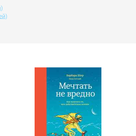
)
ей)