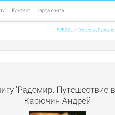
ти
Контакт
Карта сайта
B2B2.SU
»
Фэнтези
,
Русское
игу 'Радомир. Путешествие 
Карючин Андрей