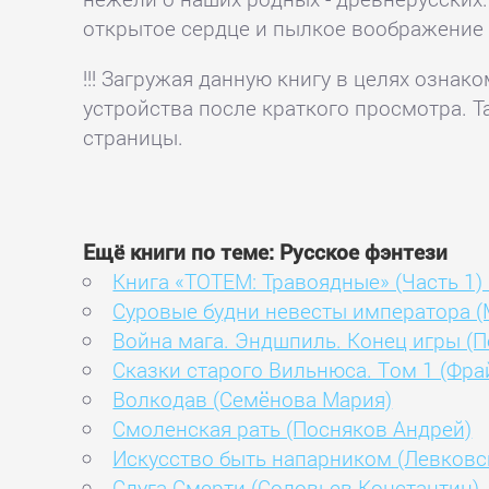
открытое сердце и пылкое воображение -
!!! Загружая данную книгу в целях озна
устройства после краткого просмотра. Т
страницы.
Ещё книги по теме: Русское фэнтези
Книга «ТОТЕМ: Травоядные» (Часть 1)
Суровые будни невесты императора (
Война мага. Эндшпиль. Конец игры (
Сказки старого Вильнюса. Том 1 (Фра
Волкодав (Семёнова Мария)
Смоленская рать (Посняков Андрей)
Искусство быть напарником (Левковс
Слуга Смерти (Соловьев Константин)