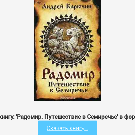
книгу: 'Радомир. Путешествие в Семиречье' в фо
Скачать книгу...