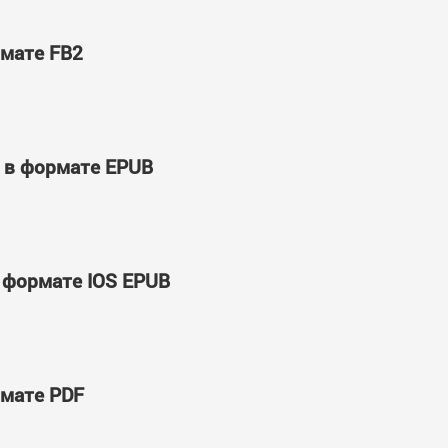
рмате FB2
' в формате EPUB
в формате IOS EPUB
рмате PDF