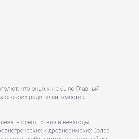
голют, что оных и не было Главный
аже своих родителей, вместе с
левать препятствия и невзгоды,
древнегреческих и древнеримских более,
оего рода, любопытство и пытливый ум,