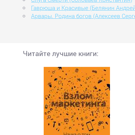
Гаврюша и Красивые (Белянин Андрей
Арвары. Родина богов (Алексеев Серг
Читайте лучшие книги: