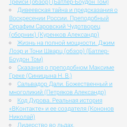
Трейси (обзор) (Батлер-Боудон Том)
Дивеевская тайна и предсказания о
Воскресении России. Преподобный
Серафим Саровский Чудотворец
(сборник) (Куренков Александр)
Жизнь на полной мощности. Джим
Лоэр и Тони Шварц (обзор) (Батлер-
Боудон Том)
Сказания о преподобном Максиме
Греке (Синицына Н. В.)
Сальвадор Дали. Божественный и
многоликий (Петряков Александр)
Код Дурова. Реальная история
«ВКонтакте» и ее создателя (Кононов
Николай)
Лидерство во льдах.