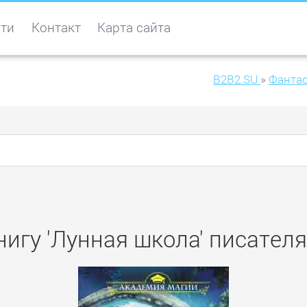
ти
Контакт
Карта сайта
B2B2.SU
»
Фанта
нигу 'Лунная школа' писател