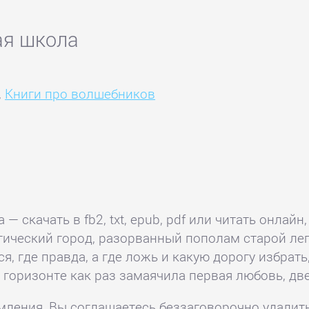
ая школа
,
Книги про волшебников
 скачать в fb2, txt, epub, pdf или читать онлай
гический город, разорванный пополам старой лег
я, где правда, а где ложь и какую дорогу избрать
а горизонте как раз замаячила первая любовь, 
комления, Вы соглашаетесь беззаговорочно удалит