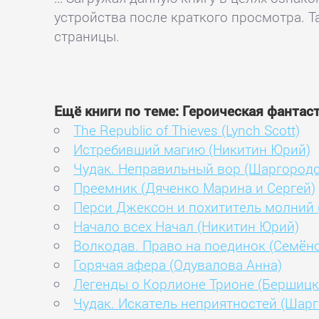
устройства после краткого просмотра. Т
страницы.
Ещё книги по теме: Героическая фантас
The Republic of Thieves (Lynch Scott)
Истребивший магию (Никитин Юрий)
Чудак. Неправильный вор (Шаргородс
Преемник (Дяченко Марина и Сергей)
Перси Джексон и похититель молний 
Начало всех Начал (Никитин Юрий)
Волкодав. Право на поединок (Семён
Горячая афера (Одувалова Анна)
Легенды о Корлионе Трионе (Бершицк
Чудак. Искатель неприятностей (Шар