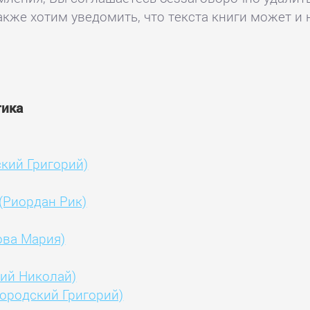
акже хотим уведомить, что текста книги может и 
тика
кий Григорий)
(Риордан Рик)
ова Мария)
ий Николай)
городский Григорий)