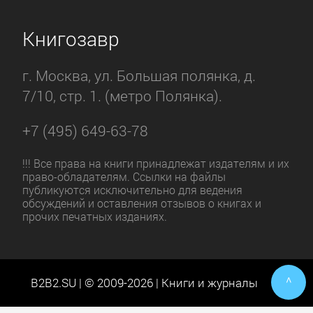
В книгу не погружаешься, героям не
Книгозавр
сопереживаешь – картонные они
какие-то, плоские, что ли… как будто
г. Москва, ул. Большая полянка, д.
автор сам не до конца понимал, что он
7/10, стр. 1. (метро Полянка).
пишет и зачем. Вот просто захотелось
ему байку у костра потравить – и
+7 (495) 649-63-78
пошел экспромт. Нахрена, например,
был нужен эпизод с караваном? Ведь
!!! Все права на книги принадлежат издателям и их
право-обладателям. Ссылки на файлы
выкинь его из книги – что в сюжете
публикуются исключительно для ведения
изменится?
обсуждений и оставления отзывов о книгах и
прочих печатных изданиях.
^
B2B2.SU | © 2009-2026 | Книги и журналы