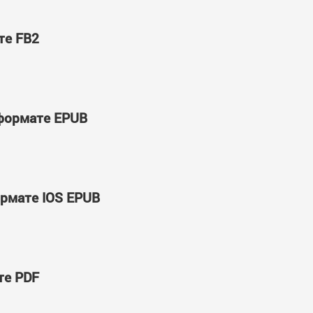
те FB2
 формате EPUB
ормате IOS EPUB
те PDF