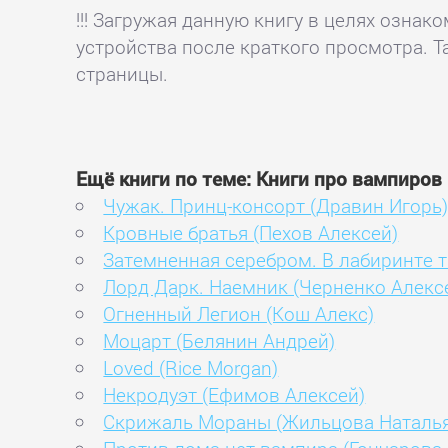
!!! Загружая данную книгу в целях озна
устройства после краткого просмотра. Т
страницы.
Ещё книги по теме: Книги про вампиров
Чужак. Принц-консорт (Дравин Игорь
Кровные братья (Пехов Алексей)
Затемненная серебром. В лабиринте т
Лорд Дарк. Наемник (Черненко Алекс
Огненный Легион (Кош Алекс)
Моцарт (Белянин Андрей)
Loved (Rice Morgan)
Некродуэт (Ефимов Алексей)
Скрижаль Мораны (Жильцова Наталья