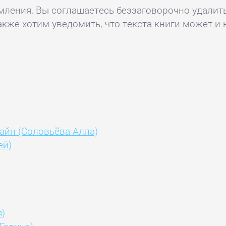
комления, Вы соглашаетесь беззаговорочно удалит
акже хотим уведомить, что текста книги может и 
)
айн (Соловьёва Алла)
ей)
)