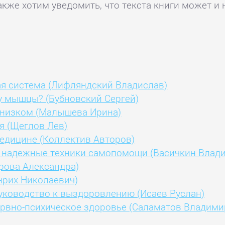
акже хотим уведомить, что текста книги может и 
я система (Лифляндский Владислав)
у мышцы? (Бубновский Сергей)
 низком (Малышева Ирина)
я (Щеглов Лев)
едицине (Коллектив Авторов)
 надежные техники самопомощи (Васичкин Влад
рова Александра)
нрих Николаевич)
уководство к выздоровлению (Исаев Руслан)
рвно-психическое здоровье (Саламатов Владими