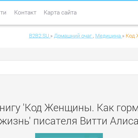
ти
Контакт
Карта сайта
B2B2.SU
»
Домашний очаг
,
Медицина
»
Код 
книгу 'Код Женщины. Как гор
жизнь' писателя Витти Алис