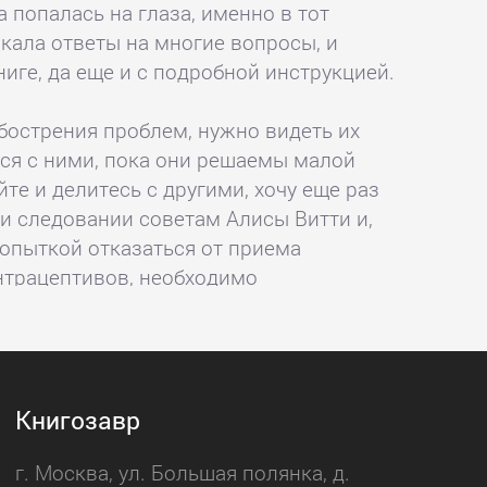
 попалась на глаза, именно в тот
скала ответы на многие вопросы, и
ниге, да еще и с подробной инструкцией.
бострения проблем, нужно видеть их
ься с ними, пока они решаемы малой
йте и делитесь с другими, хочу еще раз
ри следовании советам Алисы Витти и,
попыткой отказаться от приема
нтрацептивов, необходимо
ться со своим врачом-гинекологом и не
аблюдения за анализами, очень здорово,
их правил, автор вылечила себя от
Книгозавр
женщина может творить свою жизнь,
г. Москва, ул. Большая полянка, д.
обходимо прочитать эту книгу, ничего