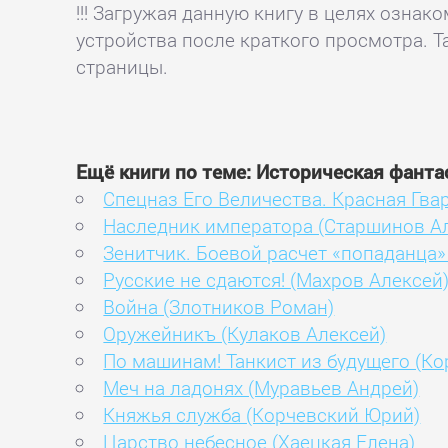
!!! Загружая данную книгу в целях озна
устройства после краткого просмотра. Т
страницы.
Ещё книги по теме: Историческая фанта
Спецназ Его Величества. Красная Гва
Наследник императора (Старшинов А
Зенитчик. Боевой расчет «попаданца
Русские не сдаются! (Махров Алексей
Война (Злотников Роман)
Оружейникъ (Кулаков Алексей)
По машинам! Танкист из будущего (К
Меч на ладонях (Муравьев Андрей)
Княжья служба (Корчевский Юрий)
Царство небесное (Хаецкая Елена)