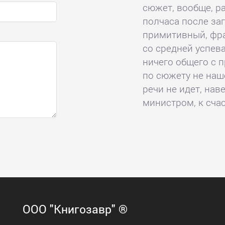
сюжет, вообще, ра
полчаса после заг
примитивный, фра
со средней успев
ничего общего с 
по сюжету не наше
речи не идет, нав
министром, к счас
ООО "Книгозавр" ®