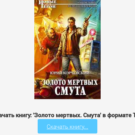
ачать книгу: 'Золото мертвых. Смута' в формате 
Скачать книгу...