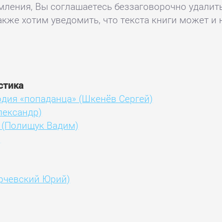
комления, Вы соглашаетесь беззаговорочно удалит
акже хотим уведомить, что текста книги может и 
стика
рдия «попаданца» (Шкенёв Сергей)
лександр)
» (Полищук Вадим)
)
орчевский Юрий)