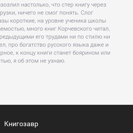
зозлил настолько, что стер книгу через
рузки, ничего не смог понять. Слог
зы короткие, на уровне ученика школы
аемостью, много книг Корчевского читал,
предыдущими его трудами ни по стилю ни
л, про богатство русского языка даже и
ерное, к концу книги станет боярином или
тью, я об этом не узнаю.
Книгозавр