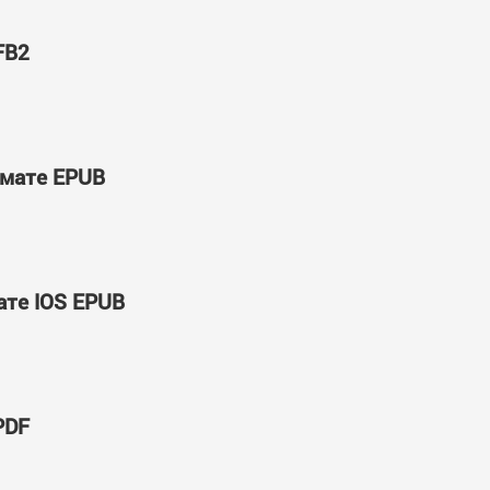
FB2
рмате EPUB
ате IOS EPUB
PDF