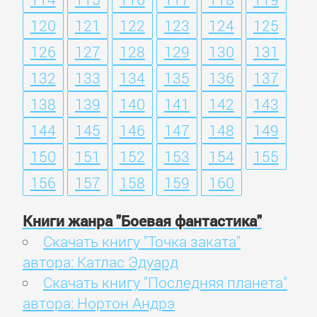
120
121
122
123
124
125
126
127
128
129
130
131
132
133
134
135
136
137
138
139
140
141
142
143
144
145
146
147
148
149
150
151
152
153
154
155
156
157
158
159
160
Книги жанра "Боевая фантастика"
Скачать книгу "Точка заката"
автора: Катлас Эдуард
Скачать книгу "Последняя планета"
автора: Нортон Андрэ