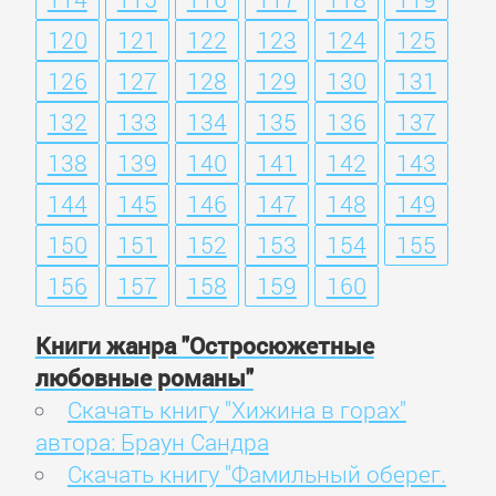
120
121
122
123
124
125
126
127
128
129
130
131
132
133
134
135
136
137
138
139
140
141
142
143
144
145
146
147
148
149
150
151
152
153
154
155
156
157
158
159
160
Книги жанра "Остросюжетные
любовные романы"
Скачать книгу "Хижина в горах"
автора: Браун Сандра
Скачать книгу "Фамильный оберег.