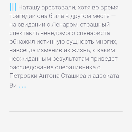
детективы
Наташу арестовали, хотя во время
трагедии она была в другом месте —
Исторические
на свидании с Ленаром, страшный
детективы
спектакль неведомого сценариста
обнажил истинную сущность многих,
навсегда изменив их жизнь, к каким
Классические
неожиданным результатам приведет
детективы
расследование оперативника с
Петровки Антона Сташиса и адвоката
Крутой
Ви
детектив
Политические
детективы