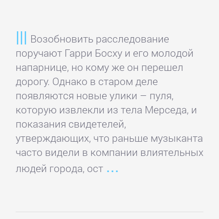
романы
Зарубежные
Возобновить расследование
приключения
поручают Гарри Босху и его молодой
напарнице, но кому же он перешел
дорогу. Однако в старом деле
Зарубежные
появляются новые улики – пуля,
стихи
которую извлекли из тела Мерседа, и
показания свидетелей,
Современная
утверждающих, что раньше музыканта
зарубежная
часто видели в компании влиятельных
литература
людей города, ост
ИСКУССТВО