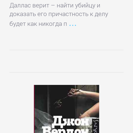
детские
Даллас верит – найти убийцу и
книги
доказать его причастность к делу
будет как никогда п
Книги
для
детей:
прочее
Сказки
Учебная
литература
ДОМАШНИЙ