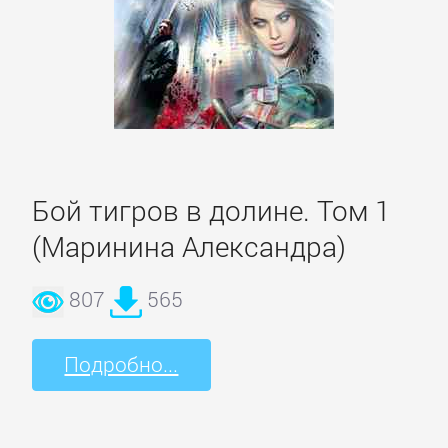
Боевики:
Прочее
Криминальные
боевики
Триллеры
Бой тигров в долине. Том 1
(Маринина Александра)
ДЕТЕКТИВЫ
807
565
Зарубежные
Подробно...
детективы
Иронические