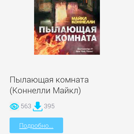
Зарубежная
публицистика
Зарубежная
фантастика
Зарубежное
фэнтези
Пылающая комната
(Коннелли Майкл)
Зарубежные
детективы
563
395
Зарубежные
Подробно...
любовные