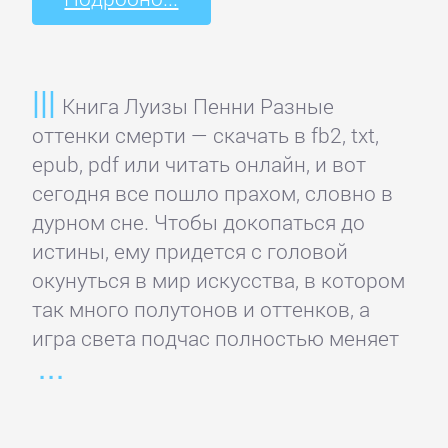
Программирование
Программы
Книга Луизы Пенни Разные
ЛЮБОВНЫЕ
оттенки смерти — скачать в fb2, txt,
epub, pdf или читать онлайн, и вот
РОМАНЫ
сегодня все пошло прахом, словно в
дурном сне. Чтобы докопаться до
Зарубежные
истины, ему придется с головой
любовные
окунуться в мир искусства, в котором
романы
так много полутонов и оттенков, а
игра света подчас полностью меняет
Исторические
любовные
романы