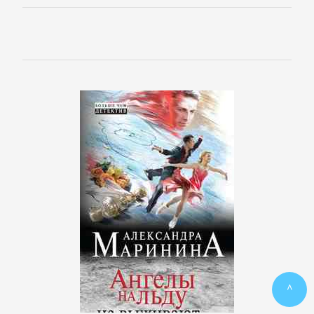
ПОЭЗИЯ
И
ДРАМА
Драматургия
Зарубежная
драматургия
Зарубежные
стихи
^
Поэзия