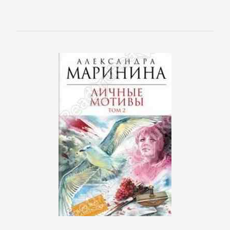
Кинематограф,
театр
Критика
КЛАССИКА
Древневосточная
литература
Зарубежная
классика
Классическая