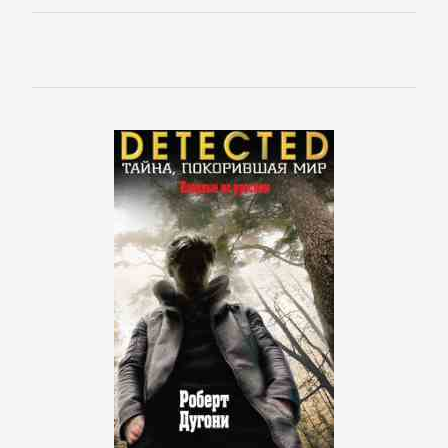
Короткие
любовные
романы
Любовно-
фантастические
романы
Остросюжетные
любовные
романы
Современные
любовные