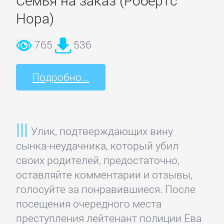
Нора)
Детская
фантастика
765
536
Детские
Подробно...
детективы
Детские
Улик, подтверждающих вину
приключения
сынка-неудачника, который убил
своих родителей, предостаточно,
Детские
оставляйте комментарии и отзывы,
стихи
голосуйте за понравившиеся. После
посещения очередного места
Зарубежные
преступления лейтенант полиции Ева