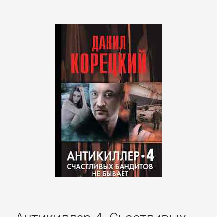
Литература
Присоединиться
Войти
Контакт
Карта
сайта
БИЗНЕС
Антикиллер-4. Счастливых