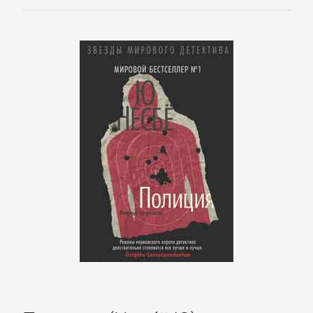
Корпоративная
культура
Личные
финансы
Малый
бизнес
Маркетинг,
PR,
реклама