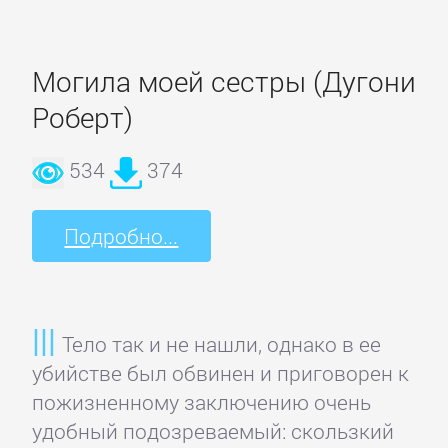
романы
Могила моей сестры (Дугони
Эротическая
Роберт)
литература
534
374
НАУКА
Подробно...
Биология
Иностранные
Тело так и не нашли, однако в ее
языки
убийстве был обвинен и приговорен к
пожизненному заключению очень
История
удобный подозреваемый: скользкий