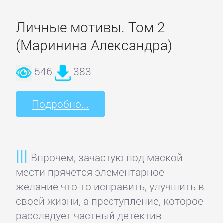
проза
Личные мотивы. Том 2
Литература
(Маринина Александра)
19
века
546
383
Литература
Подробно...
20
века
Впрочем, зачастую под маской
Мифы.
мести прячется элементарное
Легенды.
желание что-то исправить, улучшить в
Эпос
своей жизни, а преступление, которое
расследует частный детектив