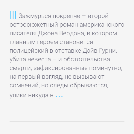
Домашние
Животные
Зажмурься покрепче – второй
остросюжетный роман американского
Зарубежная
писателя Джона Вердона, в котором
прикладная
главным героем становится
и
полицейский в отставке Дэйв Гурни,
научно-
убита невеста – и обстоятельства
популярная
смерти, зафиксированные поминутно,
литература
на первый взгляд, не вызывают
сомнений, но следы обрываются,
Здоровье
улики никуда н
Кулинария
Природа