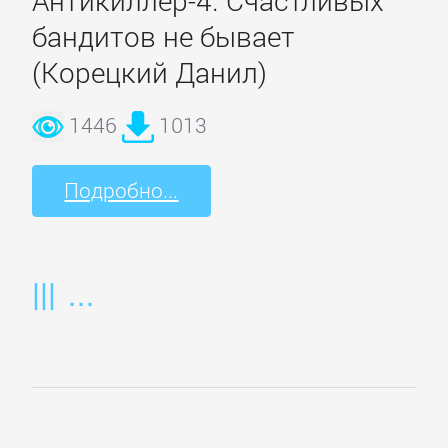
Банковское
бандитов не бывает
дело
(Корецкий Данил)
Бухучет,
1446
1013
налогообложение,
аудит
Подробно...
ВЭД
Делопроизводство
Зарубежная
деловая
литература