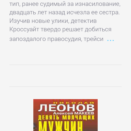
тип, ранее судимый за изнасилование,
Культурология
двадцать лет назад исчезла ее сестра.
Изучив новые улики, детектив
Математика
Кроссуайт твердо решает добиться
запоздалого правосудия, трейси
Медицина
Педагогика
Политика,
политология
Прочая
образовательная