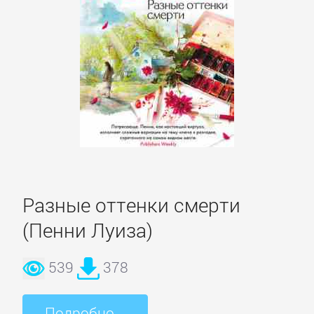
данных
Интернет
Компьютерное
Железо
Компьютеры:
прочее
Разные оттенки смерти
(Пенни Луиза)
ОС
и
539
378
Сети
Подробно...