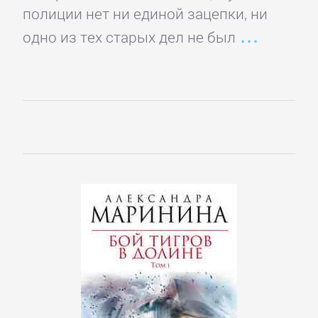
подбор
полиции нет ни единой зацепки, ни
персонала
одно из тех старых дел не был
Ценные
бумаги,
инвестиции
Экономика
БОЕВИКИ
Боевая
фантастика