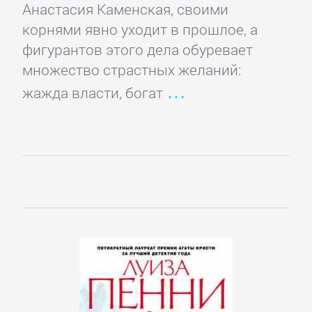
Русская
Анастасия Каменская, своими
классика
корнями явно уходит в прошлое, а
фигурантов этого дела обуревает
Советская
множество страстных желаний:
литература
жажда власти, богат
Старинная
литература:
прочее
КОМПЬЮТЕРНАЯ
ЛИТЕРАТУРА
Базы