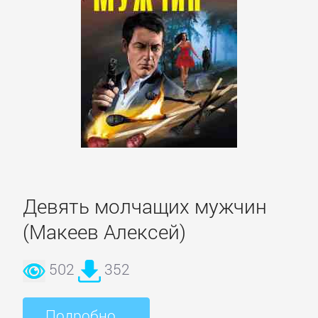
литература
Социология
Техническая
литература
Физика
Девять молчащих мужчин
Философия
(Макеев Алексей)
Юриспруденция,
502
352
право
Подробно...