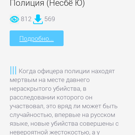
Полиция (Несбё Ю)
Недвижимость
812
569
О
бизнесе
Подробно...
популярно
Отраслевые
Когда офицера полиции находят
издания
мертвым на месте давнего
нераскрытого убийства, в
Поиск
расследовании которого он
работы,
участвовал, это вряд ли может быть
карьера
случайностью, впервые на русском
языке, новые убийства совершены с
Управление,
невероятной жестокостью, а у