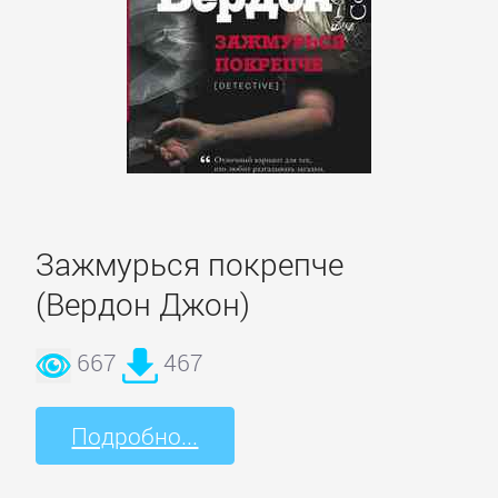
ОЧАГ
Автомобили
и
ПДД
Воспитание
Зажмурься покрепче
детей
(Вердон Джон)
Дом
667
467
и
Семья:
прочее
Подробно...