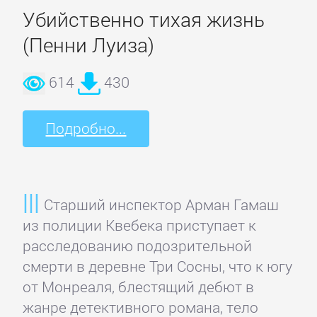
Убийственно тихая жизнь
Спорт,
фитнес
(Пенни Луиза)
614
430
Хобби,
Ремесла
Подробно...
Эротика,
Секс
Старший инспектор Арман Гамаш
ЗАРУБЕЖНОЕ
из полиции Квебека приступает к
расследованию подозрительной
смерти в деревне Три Сосны, что к югу
Зарубежная
от Монреаля, блестящий дебют в
драматургия
жанре детективного романа, тело