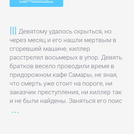
Языкознание
ПОВЕСТИ
Девятому удалось скрыться, но
И
через месяц и его нашли мертвым в
РАССКАЗЫ
сгоревшей машине, киллер
расстрелял восьмерых в упор. Девять
Очерки
братков весело проводили время в
придорожном кафе Самары, не зная,
что смерть уже стоит на пороге, ни
Повести
заказчик преступления, ни киллер так
и не были найдены. Заняться его поис
Рассказы
Эссе