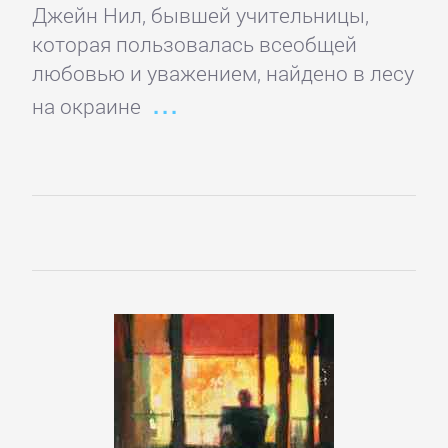
Джейн Нил, бывшей учительницы,
Зарубежная
которая пользовалась всеобщей
классика
любовью и уважением, найдено в лесу
на окраине
Зарубежная
образовательная
литература
Зарубежная
прикладная
и
научно-
популярная
литература