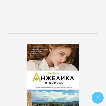
ПОЭЗИЯ
И
ДРАМА
Драматургия
Зарубежная
драматургия
Зарубежные
стихи
^
Поэзия