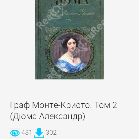
романы
Эротическая
литература
НАУКА
Биология
Иностранные
Граф Монте-Кристо. Том 2
языки
(Дюма Александр)
История
431
302