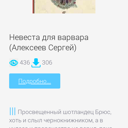
Программирование
Программы
Невеста для варвара
ЛЮБОВНЫЕ
(Алексеев Сергей)
РОМАНЫ
436
306
Зарубежные
любовные
Подробно...
романы
Исторические
Просвещенный шотландец Брюс,
любовные
хоть и слыл чернокнижником, а в
романы