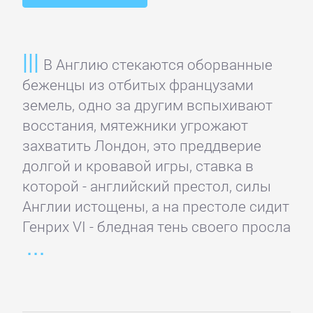
детские
книги
В Англию стекаются оборванные
Книги
беженцы из отбитых французами
для
земель, одно за другим вспыхивают
детей:
восстания, мятежники угрожают
прочее
захватить Лондон, это преддверие
долгой и кровавой игры, ставка в
Сказки
которой - английский престол, силы
Англии истощены, а на престоле сидит
Генрих VI - бледная тень своего просла
Учебная
литература
ДОМАШНИЙ