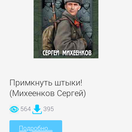
Недвижимость
О
бизнесе
популярно
Отраслевые
издания
Примкнуть штыки!
Поиск
(Михеенков Сергей)
работы,
карьера
564
395
Управление,
Подробно...