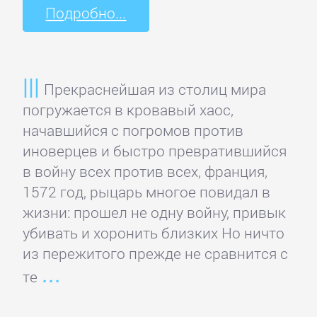
Подробно...
Зарубежная
классика
Зарубежная
Прекраснейшая из столиц мира
образовательная
погружается в кровавый хаос,
литература
начавшийся с погромов против
иноверцев и быстро превратившийся
в войну всех против всех, франция,
Зарубежная
1572 год, рыцарь многое повидал в
прикладная
жизни: прошел не одну войну, привык
и
убивать и хоронить близких Но ничто
научно-
из пережитого прежде не сравнится с
популярная
те
литература