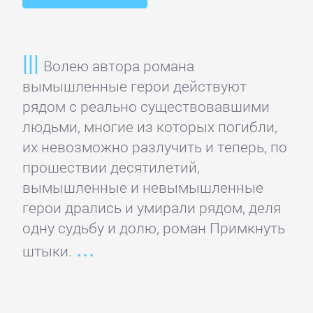
подбор
персонала
Волею автора романа
Ценные
вымышленные герои действуют
бумаги,
рядом с реально существовавшими
инвестиции
людьми, многие из которых погибли,
их невозможно разлучить и теперь, по
Экономика
прошествии десятилетий,
вымышленные и невымышленные
БОЕВИКИ
герои дрались и умирали рядом, деля
одну судьбу и долю, роман Примкнуть
штыки.
Боевая
фантастика