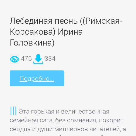
Домашние
Животные
Лебединая песнь ((Римская-
Корсакова) Ирина
Зарубежная
прикладная
Головкина)
и
научно-
476
334
популярная
литература
Подробно...
Здоровье
Эта горькая и величественная
Кулинария
семейная сага, без сомнения, покорит
сердца и души миллионов читателей, а
Природа