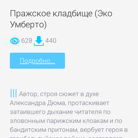
Банковское
Пражское кладбище (Эко
дело
Умберто)
Бухучет,
628
440
налогообложение,
аудит
Подробно...
ВЭД
Автор, строя сюжет в духе
Делопроизводство
Александра Дюма, протаскивает
затаившего дыхание читателя по
Зарубежная
зловонным парижским клоакам и по
деловая
бандитским притонам, вербует героя в
литература