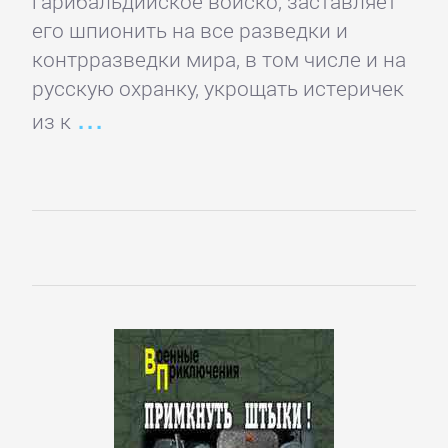
гарибальдийское войско, заставляет
его шпионить на все разведки и
Корпоративная
контрразведки мира, в том числе и на
культура
русскую охранку, укрощать истеричек
из к
Личные
финансы
Малый
бизнес
Маркетинг,
PR,
реклама