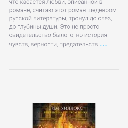
что касается любви, описанной в
и
романе, считаю этот роман шедевром
животные
русской литературы, тронул до слез,
до глубины души. Это не просто
свидетельство былого, но история
Развлечения
чувств, верности, предательств
Сад
и
Огород
Самосовершенствование
Сделай
Сам