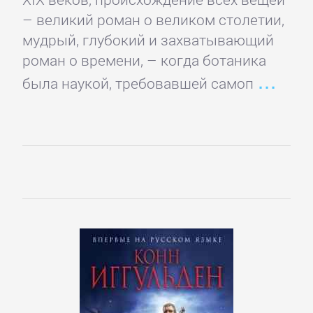
Полицейские
– великий роман о великом столетии,
детективы
мудрый, глубокий и захватывающий
роман о времени, – когда ботаника
Современные
была наукой, требовавшей самоп
детективы
Шпионские
детективы
ДЕТСКИЕ
КНИГИ
Детская
проза