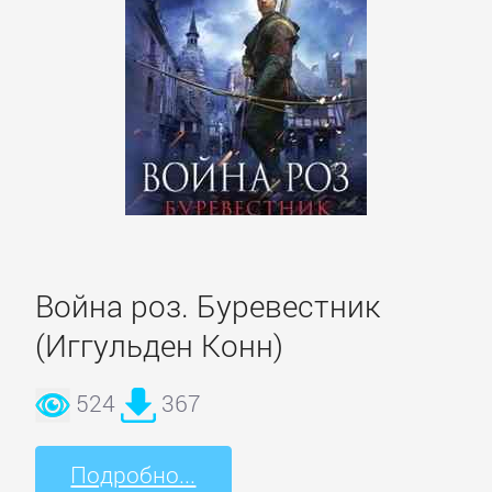
Детская
фантастика
Детские
детективы
Детские
приключения
Война роз. Буревестник
(Иггульден Конн)
Детские
524
367
стихи
Подробно...
Зарубежные