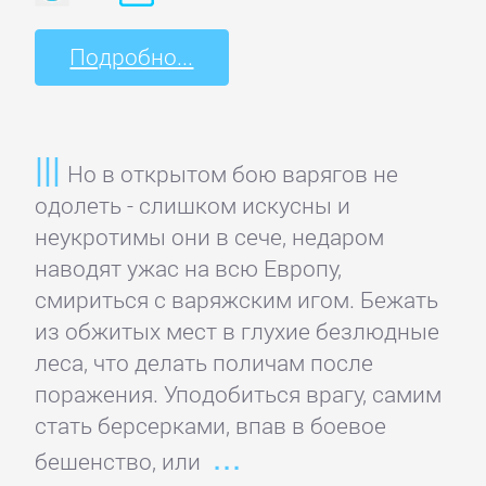
Языкознание
Подробно...
ПОВЕСТИ
И
РАССКАЗЫ
Но в открытом бою варягов не
одолеть - слишком искусны и
Очерки
неукротимы они в сече, недаром
наводят ужас на всю Европу,
смириться с варяжским игом. Бежать
Повести
из обжитых мест в глухие безлюдные
леса, что делать поличам после
Рассказы
поражения. Уподобиться врагу, самим
стать берсерками, впав в боевое
Эссе
бешенство, или