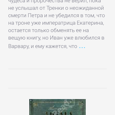
чудеса и пророчества не верил, пока
не услышал от Тренки о неожиданной
Короткие
смерти Петра и не убедился в том, что
любовные
на троне уже императрица Екатерина,
романы
остается только обменять ее на
вещую книгу, но Иван уже влюбился в
Любовно-
Варвару, и ему кажется, что
фантастические
романы
Остросюжетные
любовные
романы
Современные
любовные