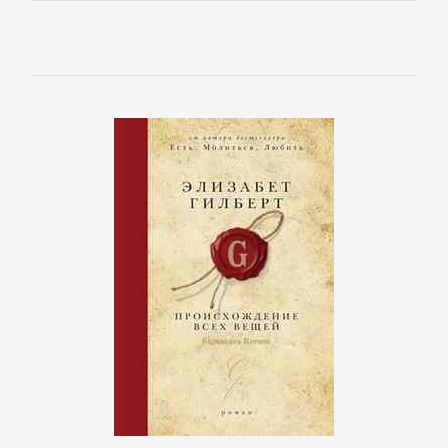
Боевики:
Прочее
Криминальные
боевики
Триллеры
ДЕТЕКТИВЫ
Зарубежные
детективы
Иронические