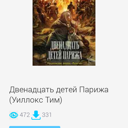
Спорт,
фитнес
Хобби,
Ремесла
Эротика,
Секс
Двенадцать детей Парижа
ЗАРУБЕЖНОЕ
(Уиллокс Тим)
Зарубежная
472
331
драматургия