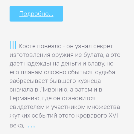
Русская
классика
Подробно...
Советская
литература
Косте повезло - он узнал секрет
изготовления оружия из булата, а это
Старинная
дает надежды на деньги и славу, но
литература:
его планам сложно сбыться: судьба
прочее
забрасывает бывшего кузнеца
сначала в Ливонию, а затем и в
КОМПЬЮТЕРНАЯ
Германию, где он становится
ЛИТЕРАТУРА
свидетелем и участником множества
жутких событий этого кровавого XVI
века,
Базы