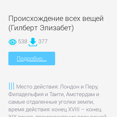
детективы
Происхождение всех вещей
Исторические
(Гилберт Элизабет)
детективы
538
377
Классические
детективы
Подробно...
Крутой
детектив
Место действия: Лондон и Перу,
Филадельфия и Таити, Амстердам и
Политические
самые отдаленные уголки земли,
детективы
время действия: конец XVIII – конец
XIX веков, происхождение всех вещей