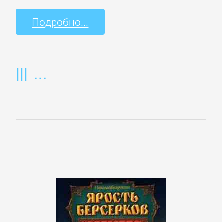
Культурология
Подробно...
Математика
Медицина
Педагогика
Политика,
политология
Прочая
образовательная