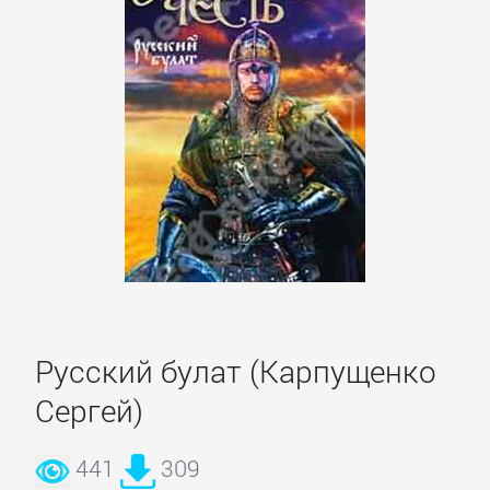
проза
Литература
19
века
Литература
20
века
Мифы.
Русский булат (Карпущенко
Легенды.
Сергей)
Эпос
441
309