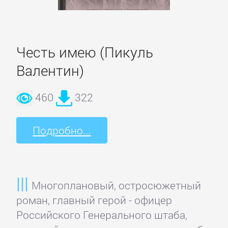
романы
Зарубежные
Честь имею (Пикуль
приключения
Валентин)
Зарубежные
460
322
стихи
Подробно...
Современная
зарубежная
литература
Многоплановый, остросюжетный
ИСКУССТВО
роман, главный герой - офицер
Российского Генерального штаба,