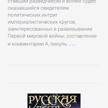
ставший разведчиком и волею судеб
Кинематограф,
оказавшийся свидетелем
театр
политических интриг
империалистических кругов,
Критика
заинтересованных в развязывании
Первой мировой войны, составление
КЛАССИКА
и комментарии А, пикуль.
Древневосточная
литература
Зарубежная
классика
Классическая