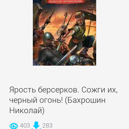
литература
Социология
Техническая
литература
Физика
Философия
Ярость берсерков. Сожги их,
черный огонь! (Бахрошин
Юриспруденция,
Николай)
право
403
283