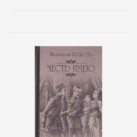
Зарубежная
публицистика
Зарубежная
фантастика
Зарубежное
фэнтези
Зарубежные
детективы
Зарубежные
любовные