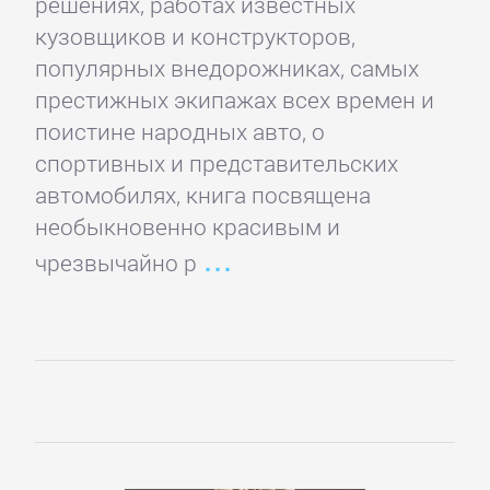
литература
решениях, работах известных
кузовщиков и конструкторов,
популярных внедорожниках, самых
Социология
престижных экипажах всех времен и
поистине народных авто, о
Техническая
спортивных и представительских
литература
автомобилях, книга посвящена
необыкновенно красивым и
Физика
чрезвычайно р
Философия
Юриспруденция,
право