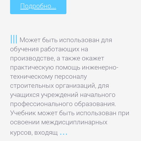
детские
Подробно...
книги
Книги
Может быть использован для
для
обучения работающих на
детей:
производстве, а также окажет
прочее
практическую помощь инженерно-
техническому персоналу
Сказки
строительных организаций, для
учащихся учреждений начального
профессионального образования.
Учебная
Учебник может быть использован при
литература
освоении междисциплинарных
курсов, входящ
ДОМАШНИЙ