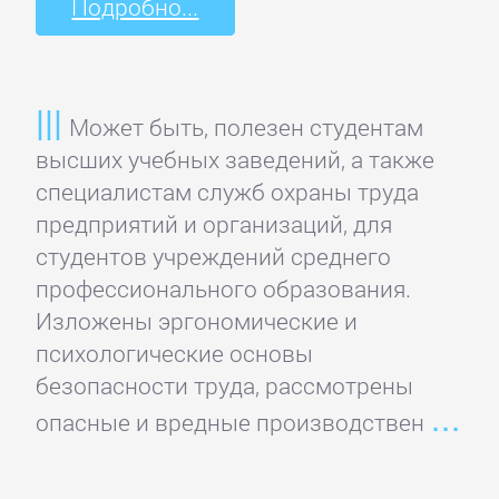
Подробно...
Кинематограф,
театр
Критика
Может быть, полезен студентам
высших учебных заведений, а также
КЛАССИКА
специалистам служб охраны труда
предприятий и организаций, для
студентов учреждений среднего
Древневосточная
профессионального образования.
литература
Изложены эргономические и
психологические основы
Зарубежная
безопасности труда, рассмотрены
классика
опасные и вредные производствен
Классическая