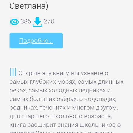
Светлана)
Короткие
любовные
385
270
романы
Подробно...
Любовно-
фантастические
романы
Открыв эту книгу, вы узнаете о
самых глубоких морях, самых длинных
Остросюжетные
реках, самых холодных ледниках и
любовные
самых больших озёрах, о водопадах,
романы
родниках, течениях и многом другом,
для старшего школьного возраста,
Современные
книга расширит знания школьников о
любовные
природе Земли, поможет на уроках