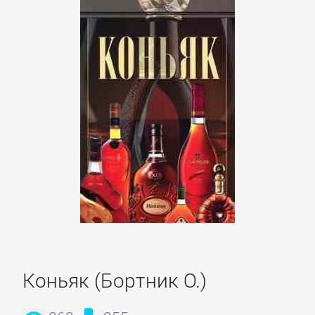
Языкознание
ПОВЕСТИ
И
РАССКАЗЫ
Очерки
Повести
Рассказы
Коньяк (Бортник О.)
Эссе