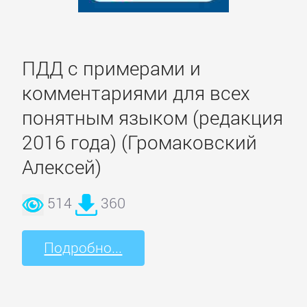
Домашние
Животные
ПДД с примерами и
Зарубежная
комментариями для всех
прикладная
и
понятным языком (редакция
научно-
2016 года) (Громаковский
популярная
Алексей)
литература
514
360
Здоровье
Подробно...
Кулинария
Природа