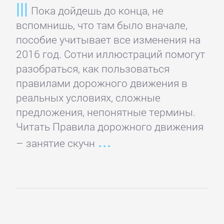
Пока дойдешь до конца, не
и
вспомнишь, что там было вначале,
животные
пособие учитывает все изменения на
2016 год. Сотни иллюстраций помогут
Развлечения
разобраться, как пользоваться
правилами дорожного движения в
Сад
реальных условиях, сложные
и
предложения, непонятные термины.
Огород
Читать Правила дорожного движения
– занятие скучн
Самосовершенствование
Сделай
Сам