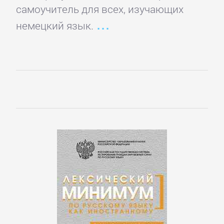
Боевики:
самоучитель для всех, изучающих
Прочее
немецкий язык.
Криминальные
боевики
Триллеры
ДЕТЕКТИВЫ
Зарубежные
детективы
Иронические