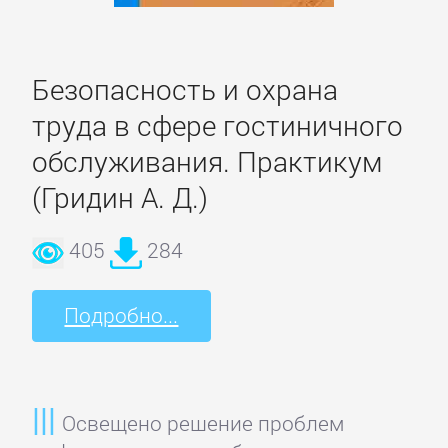
Русская
классика
Безопасность и охрана
Советская
труда в сфере гостиничного
литература
обслуживания. Практикум
Старинная
(Гридин А. Д.)
литература:
прочее
405
284
КОМПЬЮТЕРНАЯ
Подробно...
ЛИТЕРАТУРА
Базы
Освещено решение проблем