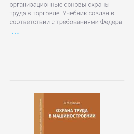
Зарубежная
организационные основы охраны
публицистика
труда в тор­говле. Учебник создан в
соответствии с требованиями Федера
Зарубежная
фантастика
Зарубежное
фэнтези
Зарубежные
детективы
Зарубежные
любовные