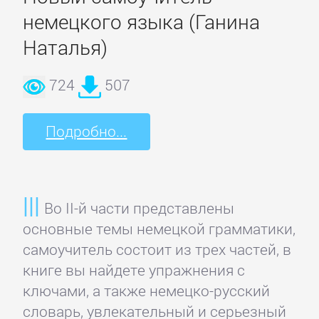
подбор
немецкого языка (Ганина
персонала
Наталья)
Ценные
724
507
бумаги,
инвестиции
Подробно...
Экономика
Во II-й части представлены
БОЕВИКИ
основные темы немецкой грамматики,
самоучитель состоит из трех частей, в
Боевая
книге вы найдете упражнения с
фантастика
ключами, а также немецко-русский
словарь, увлекательный и серьезный