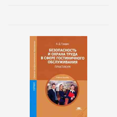
проза
Литература
19
века
Литература
20
века
Мифы.
Легенды.
Эпос