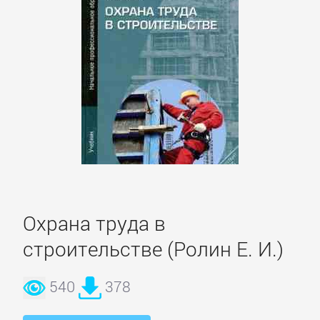
Детская
фантастика
Детские
детективы
Детские
приключения
Охрана труда в
Детские
строительстве (Ролин Е. И.)
стихи
540
378
Зарубежные