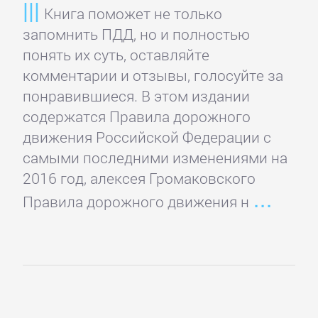
Книга поможет не только
запомнить ПДД, но и полностью
Корпоративная
понять их суть, оставляйте
культура
комментарии и отзывы, голосуйте за
понравившиеся. В этом издании
Личные
содержатся Правила дорожного
финансы
движения Российской Федерации с
самыми последними изменениями на
Малый
2016 год, алексея Громаковского
бизнес
Правила дорожного движения н
Маркетинг,
PR,
реклама