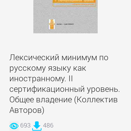
детективы
Исторические
детективы
Классические
Лексический минимум по
детективы
русскому языку как
иностранному. II
Крутой
сертификационный уровень.
детектив
Общее владение (Коллектив
Политические
Авторов)
детективы
693
486