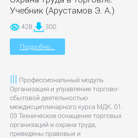
Учебник (Арустамов Э. А.)
Зарубежная
классика
428
300
Зарубежная
Подробно...
образовательная
литература
Зарубежная
Профессио­нальный модуль
прикладная
Организация и управление торгово-
и
сбытовой деятельно­стью
научно-
междисциплинарного курса МДК. 01.
популярная
03 Техническое оснащение тор­говых
литература
организаций и охрана труда,
приведены правовые и