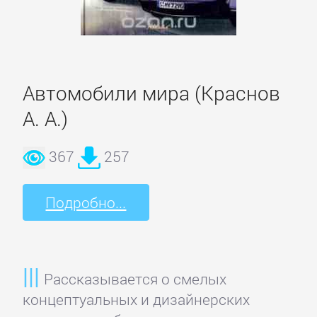
Культурология
Математика
Автомобили мира (Краснов
А. А.)
Медицина
367
257
Педагогика
Подробно...
Политика,
политология
Прочая
Рассказывается о смелых
образовательная
концептуальных и дизайнерских