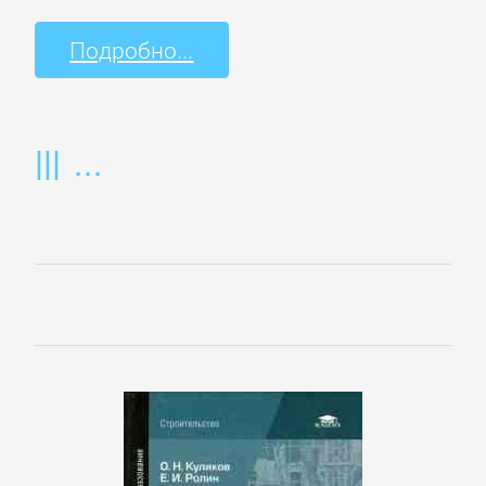
Полицейские
детективы
Подробно...
Современные
детективы
Шпионские
детективы
ДЕТСКИЕ
КНИГИ
Детская
проза