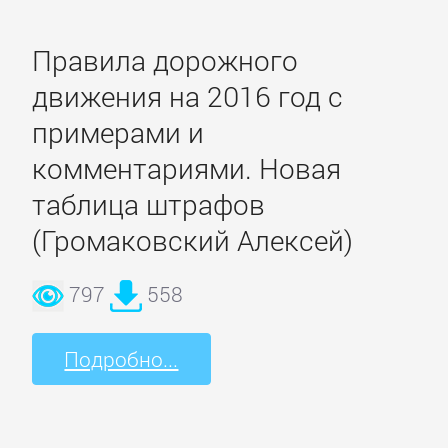
Банковское
Правила дорожного
дело
движения на 2016 год с
Бухучет,
примерами и
налогообложение,
комментариями. Новая
аудит
таблица штрафов
(Громаковский Алексей)
ВЭД
797
558
Делопроизводство
Подробно...
Зарубежная
деловая
литература