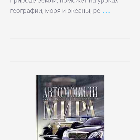
романы
географии, моря и океаны, ре
Эротическая
литература
НАУКА
Биология
Иностранные
языки
История