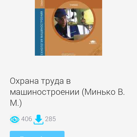
романы
Зарубежные
приключения
Зарубежные
стихи
Охрана труда в
Современная
зарубежная
машиностроении (Минько В.
литература
М.)
ИСКУССТВО
406
285