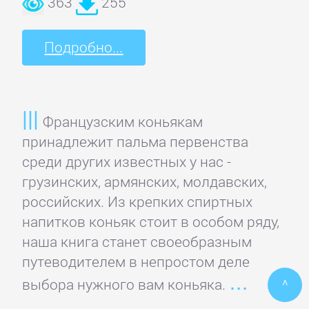
363
255
ПОЭЗИЯ
И
Подробно...
ДРАМА
Драматургия
Французским коньякам
принадлежит пальма первенства
среди других известных у нас -
Зарубежная
грузинских, армянских, молдавских,
драматургия
российских. Из крепких спиртных
напитков коньяк стоит в особом ряду,
Зарубежные
наша книга станет своеобразным
стихи
путеводителем в непростом деле
выбора нужного вам коньяка.
^
Поэзия