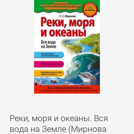
Программирование
Программы
ЛЮБОВНЫЕ
РОМАНЫ
Зарубежные
любовные
романы
Исторические
Реки, моря и океаны. Вся
любовные
романы
вода на Земле (Мирнова