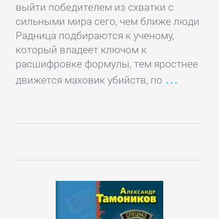
выйти победителем из схватки с
детские
сильными мира сего, чем ближе люди
книги
Радница подбираются к ученому,
который владеет ключом к
Книги
расшифровке формулы, тем яростнее
для
движется маховик убийств, по
детей:
прочее
Сказки
Учебная
литература
ДОМАШНИЙ