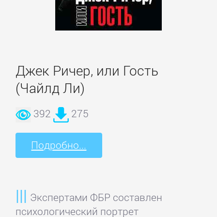
литература
Социология
Техническая
Джек Ричер, или Гость
литература
(Чайлд Ли)
Физика
392
275
Философия
Подробно...
Юриспруденция,
право
Экспертами ФБР составлен
психологический портрет