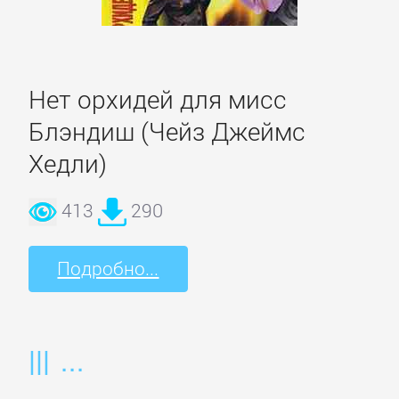
Спорт,
фитнес
Нет орхидей для мисс
Хобби,
Блэндиш (Чейз Джеймс
Ремесла
Хедли)
Эротика,
413
290
Секс
Подробно...
ЗАРУБЕЖНОЕ
Зарубежная
драматургия