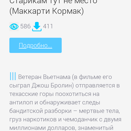
Банковское
(Маккарти Кормак)
дело
586
411
Бухучет,
налогообложение,
Подробно...
аудит
ВЭД
Ветеран Вьетнама (в фильме его
сыграл Джош Бролин) отправляется в
Делопроизводство
техасские горы поохотиться на
антилоп и обнаруживает следы
бандитской разборки – мертвые тела,
Зарубежная
груз наркотиков и чемоданчик с двумя
деловая
миллионами долларов, знаменитый
литература