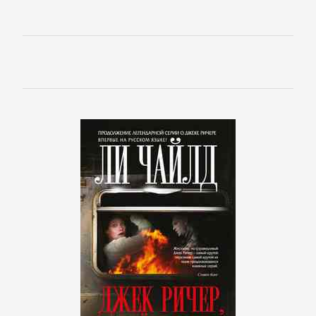
Зарубежная
классика
Зарубежная
образовательная
литература
Зарубежная
прикладная
и
научно-
популярная
литература