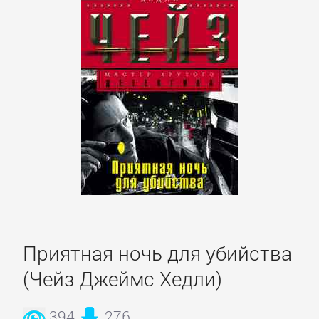
Короткие
любовные
романы
Любовно-
фантастические
романы
Остросюжетные
любовные
романы
Приятная ночь для убийства
(Чейз Джеймс Хедли)
Современные
любовные
394
276