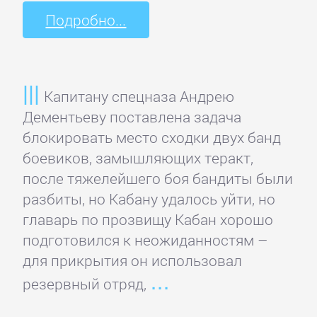
Домашние
Подробно...
Животные
Зарубежная
прикладная
Капитану спецназа Андрею
и
Дементьеву поставлена задача
научно-
блокировать место сходки двух банд
популярная
боевиков, замышляющих теракт,
литература
после тяжелейшего боя бандиты были
разбиты, но Кабану удалось уйти, но
главарь по прозвищу Кабан хорошо
Здоровье
подготовился к неожиданностям –
для прикрытия он использовал
Кулинария
резервный отряд,
Природа