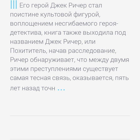
подбор
Его герой Джек Ричер стал
персонала
поистине культовой фигурой,
воплощением несгибаемого героя-
детектива, книга также выходила под
Ценные
названием Джек Ричер, или
бумаги,
Похититель, начав расследование,
инвестиции
Ричер обнаруживает, что между двумя
этими преступлениями существует
Экономика
самая тесная связь, оказывается, пять
лет назад точн
БОЕВИКИ
Боевая
фантастика