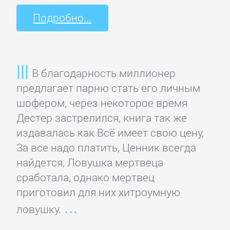
проза
Подробно...
Литература
19
века
В благодарность миллионер
предлагает парню стать его личным
Литература
шофером, через некоторое время
20
Дестер застрелился, книга так же
века
издавалась как Всё имеет свою цену,
За все надо платить, Ценник всегда
найдется, Ловушка мертвеца
Мифы.
сработала, однако мертвец
Легенды.
приготовил для них хитроумную
Эпос
ловушку.