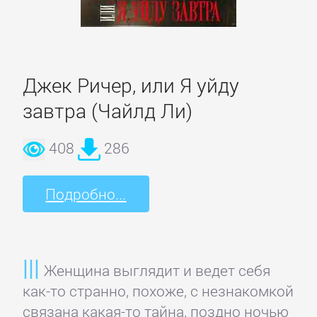
Зарубежная
публицистика
Зарубежная
Джек Ричер, или Я уйду
фантастика
завтра (Чайлд Ли)
Зарубежное
408
286
фэнтези
Подробно...
Зарубежные
детективы
Женщина выглядит и ведет себя
Зарубежные
как-то странно, похоже, с незнакомкой
любовные
связана какая-то тайна, поздно ночью