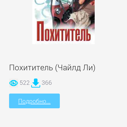
Недвижимость
О
бизнесе
популярно
Отраслевые
Похититель (Чайлд Ли)
издания
522
366
Поиск
работы,
Подробно...
карьера
Управление,