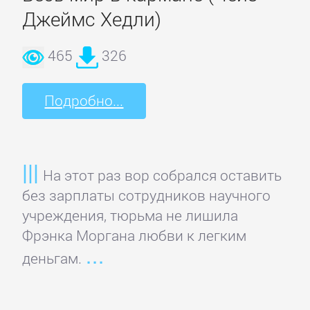
детективы
Джеймс Хедли)
465
326
Исторические
детективы
Подробно...
Классические
детективы
На этот раз вор собрался оставить
Крутой
без зарплаты сотрудников научного
детектив
учреждения, тюрьма не лишила
Фрэнка Моргана любви к легким
Политические
деньгам.
детективы