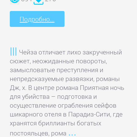
романы
Подробно...
Эротическая
литература
Чейза отличает лихо закрученный
НАУКА
сюжет, неожиданные повороты,
замысловатые преступления и
Биология
непредсказуемые развязки, романы
Дж, х. В центре романа Приятная ночь
для убийства – подготовка и
Иностранные
осуществление ограбления сейфов
языки
шикарного отеля в Парадиз-Сити, где
хранятся бриллианты богатых
История
постояльцев, рома