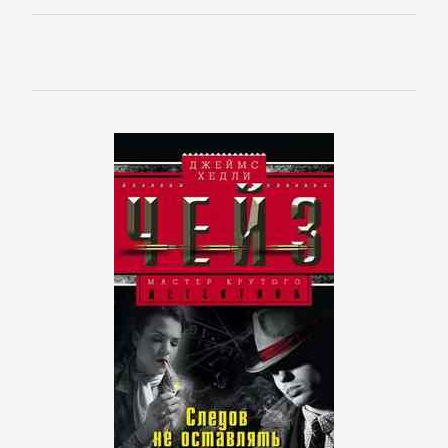
Полицейские
детективы
Современные
детективы
Шпионские
детективы
ДЕТСКИЕ
КНИГИ
Детская
проза