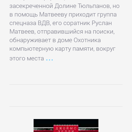
Программирование
засекреченной Долине Тюльпанов, но
в помощь Матвееву приходит группа
Программы
спецназа ВДВ, его соратник Руслан
Матвеев, отправившийся на поиски,
ЛЮБОВНЫЕ
обнаруживает в доме Охотника
компьютерную карту памяти, вокруг
РОМАНЫ
этого места
Зарубежные
любовные
романы
Исторические
любовные
романы