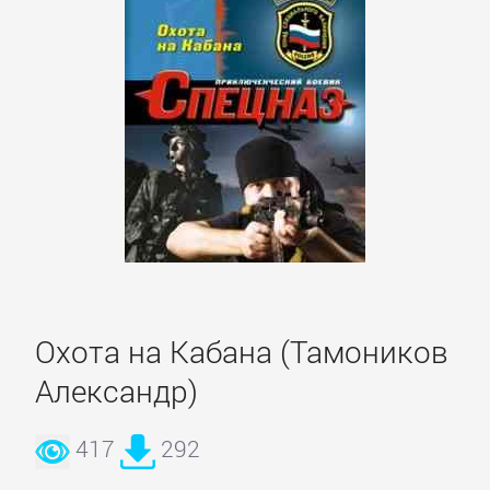
ОЧАГ
Автомобили
и
ПДД
Воспитание
детей
Дом
Охота на Кабана (Тамоников
и
Александр)
Семья:
прочее
417
292