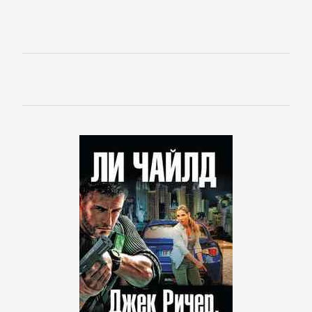
Культурология
Математика
Медицина
Педагогика
Политика,
политология
Прочая
образовательная