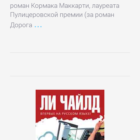
роман Кормака Маккарти, лауреата
Пулицеровской премии (за роман
Корпоративная
Дорога
культура
Личные
финансы
Малый
бизнес
Маркетинг,
PR,
реклама