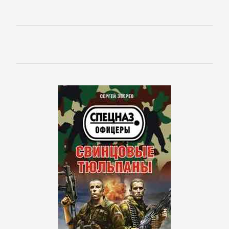
Русская
классика
Советская
литература
Старинная
литература:
прочее
КОМПЬЮТЕРНАЯ
ЛИТЕРАТУРА
Базы