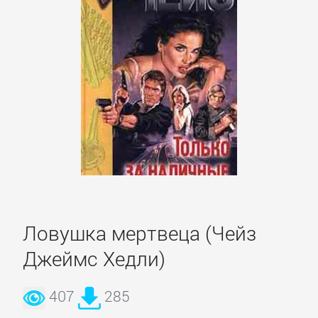
Кинематограф,
театр
Критика
КЛАССИКА
Древневосточная
литература
Ловушка мертвеца (Чейз
Зарубежная
Джеймс Хедли)
классика
407
285
Классическая