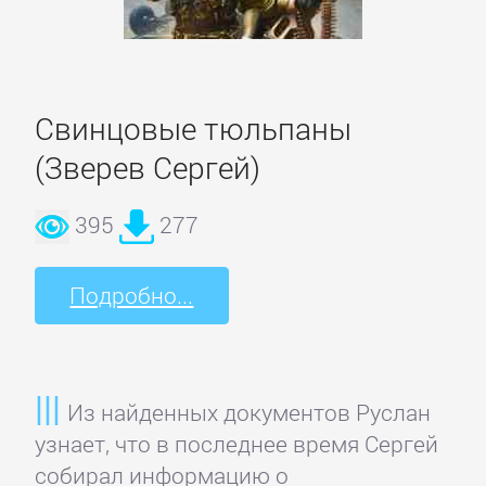
данных
Интернет
Свинцовые тюльпаны
Компьютерное
(Зверев Сергей)
Железо
395
277
Компьютеры:
прочее
Подробно...
ОС
и
Из найденных документов Руслан
Сети
узнает, что в последнее время Сергей
собирал информацию о