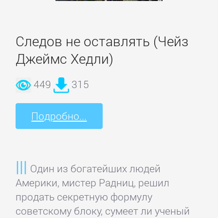
Детская
Следов не оставлять (Чейз
фантастика
Джеймс Хедли)
Детские
449
315
детективы
Подробно...
Детские
приключения
Детские
Один из богатейших людей
стихи
Америки, мистер Радниц, решил
продать секретную формулу
советскому блоку, сумеет ли ученый
Зарубежные