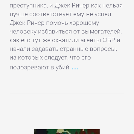
Языкознание
преступника, и Джек Ричер как нельзя
лучше соответствует ему, не успел
ПОВЕСТИ
Джек Ричер помочь хорошему
человеку избавиться от вымогателей,
И
как его тут же схватили агенты ФБР и
РАССКАЗЫ
начали задавать странные вопросы,
из которых следует, что его
Очерки
подозревают в убий
Повести
Рассказы
Эссе