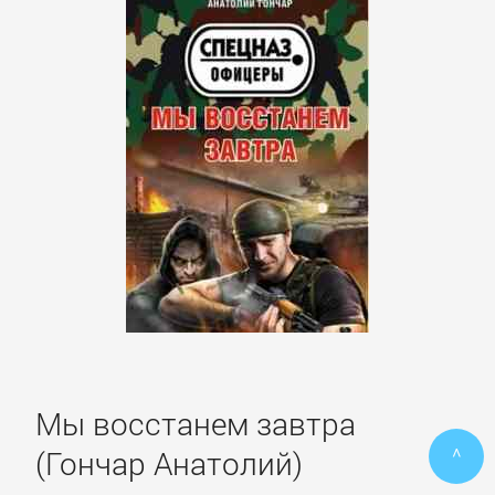
ПОЭЗИЯ
И
ДРАМА
Драматургия
Зарубежная
драматургия
Зарубежные
стихи
Мы восстанем завтра
^
(Гончар Анатолий)
Поэзия