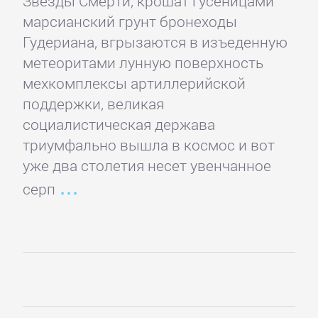
Звезды Смерти, крошат гусеницами
марсианский грунт бронеходы
Детская
Гудериана, вгрызаются в изъеденную
фантастика
метеоритами лунную поверхность
мехкомплексы артиллерийской
поддержки, великая
Детские
социалистическая держава
детективы
триумфально вышла в космос и вот
уже два столетия несет увенчанное
Детские
серп
приключения
Детские
стихи
Зарубежные