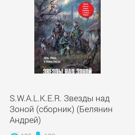
подбор
персонала
Ценные
бумаги,
инвестиции
Экономика
БОЕВИКИ
S.W.A.L.K.E.R. Звезды над
Зоной (сборник) (Белянин
Боевая
Андрей)
фантастика