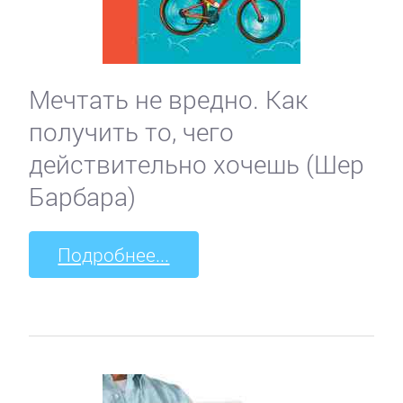
романы
Зарубежные
приключения
Мечтать не вредно. Как
получить то, чего
Зарубежные
действительно хочешь (Шер
стихи
Барбара)
Современная
Подробнее...
зарубежная
литература
ИСКУССТВО