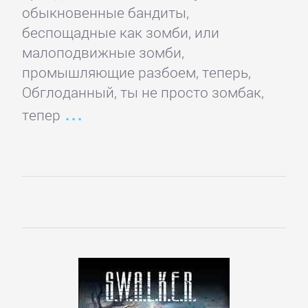
обыкновенные бандиты,
Недвижимость
беспощадные как зомби, или
малоподвижные зомби,
О
промышляющие разбоем, теперь,
бизнесе
Обглоданный, ты не просто зомбак,
популярно
тепер
Отраслевые
издания
Поиск
работы,
карьера
Управление,