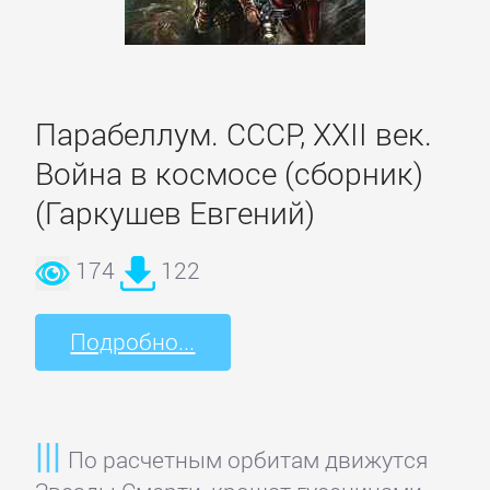
Полицейские
детективы
Современные
Парабеллум. СССР, XXII век.
детективы
Война в космосе (сборник)
(Гаркушев Евгений)
Шпионские
детективы
174
122
ДЕТСКИЕ
Подробно...
КНИГИ
Детская
По расчетным орбитам движутся
проза