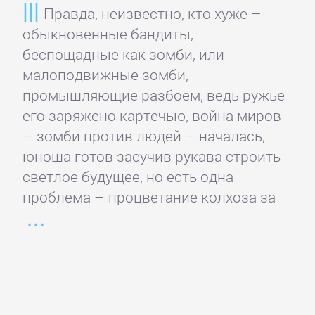
Правда, неизвестно, кто хуже –
обыкновенные бандиты,
Литература
беспощадные как зомби, или
малоподвижные зомби,
Присоединиться
промышляющие разбоем, ведь ружье
его заряжено картечью, война миров
Войти
– зомби против людей – началась,
юноша готов засучив рукава строить
Контакт
светлое будущее, но есть одна
проблема – процветание колхоза за
Карта
сайта
БИЗНЕС