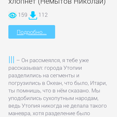
хлопнет (Немытов Николай)
ОЧАГ
159
112
Автомобили
и
Подробно...
ПДД
Воспитание
– Он рассмеялся, я тебе уже
детей
рассказывал: города Утопии
разделились на сегменты и
Дом
погрузились в Океан, что было, Итари,
и
ты помнишь, что в нём сказано. Мы
Семья:
уподобились сухопутным народам,
прочее
ведь Утопия никогда не делала такого
маневра, хотя разделение было