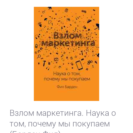
Зарубежная
классика
Зарубежная
образовательная
литература
Зарубежная
прикладная
и
научно-
популярная
Взлом маркетинга. Наука о
литература
том, почему мы покупаем