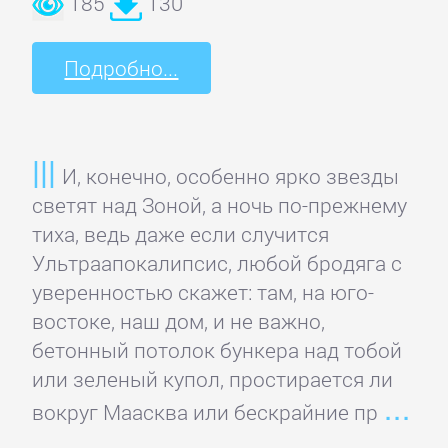
185
130
Боевики:
Прочее
Подробно...
Криминальные
боевики
И, конечно, особенно ярко звезды
светят над Зоной, а ночь по-прежнему
Триллеры
тиха, ведь даже если случится
Ультраапокалипсис, любой бродяга с
ДЕТЕКТИВЫ
уверенностью скажет: там, на юго-
востоке, наш дом, и не важно,
Зарубежные
бетонный потолок бункера над тобой
детективы
или зеленый купол, простирается ли
вокруг Маасква или бескрайние пр
Иронические