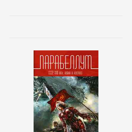
детективы
Исторические
детективы
Классические
детективы
Крутой
детектив
Политические
детективы