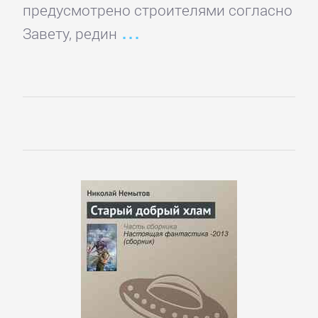
Домашние
предусмотрено строителями согласно
Животные
Завету, редин
Зарубежная
прикладная
и
научно-
популярная
литература
Здоровье
Кулинария