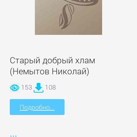
Природа
и
животные
Развлечения
Старый добрый хлам
Сад
и
(Немытов Николай)
Огород
153
108
Самосовершенствование
Подробно...
Сделай
Сам