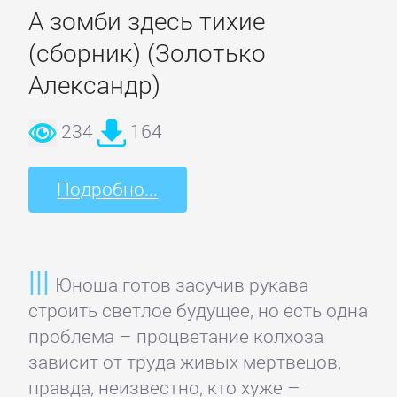
А зомби здесь тихие
(сборник) (Золотько
Корпоративная
культура
Александр)
234
164
Личные
финансы
Подробно...
Малый
бизнес
Юноша готов засучив рукава
Маркетинг,
строить светлое будущее, но есть одна
PR,
проблема – процветание колхоза
реклама
зависит от труда живых мертвецов,
правда, неизвестно, кто хуже –