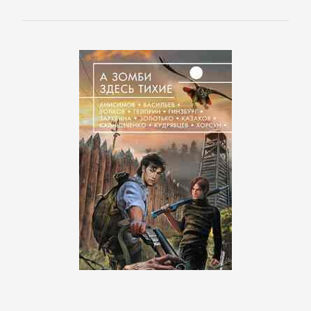
Банковское
дело
Бухучет,
налогообложение,
аудит
ВЭД
Делопроизводство
Зарубежная
деловая
литература