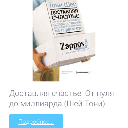
Кинематограф,
театр
Критика
КЛАССИКА
Древневосточная
литература
Доставляя счастье. От нуля
Зарубежная
до миллиарда (Шей Тони)
классика
Подробнее...
Классическая