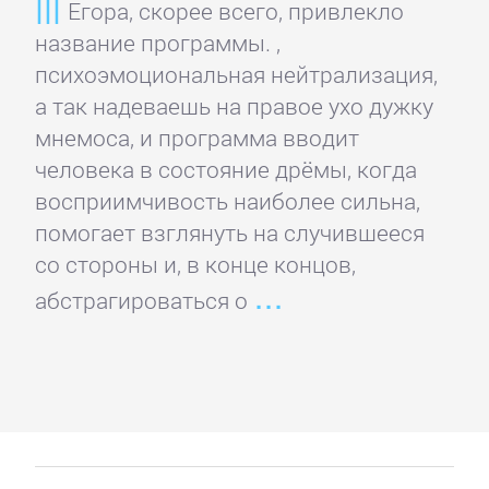
Егора, скорее всего, привлекло
Спорт,
название программы. ,
фитнес
психоэмоциональная нейтрализация,
а так надеваешь на правое ухо дужку
мнемоса, и программа вводит
Хобби,
человека в состояние дрёмы, когда
Ремесла
восприимчивость наиболее сильна,
помогает взглянуть на случившееся
Эротика,
со стороны и, в конце концов,
Секс
абстрагироваться о
ЗАРУБЕЖНОЕ
Зарубежная
драматургия