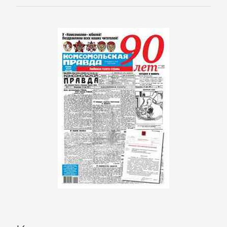
Корпоративная
культура
Личные
финансы
Малый
бизнес
Маркетинг,
PR,
реклама