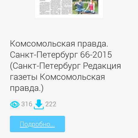
романы
Эротическая
литература
Комсомольская правда.
Санкт-Петербург 66-2015
НАУКА
(Санкт-Петербург Редакция
газеты Комсомольская
Биология
правда.)
Иностранные
316
222
языки
Подробно...
История