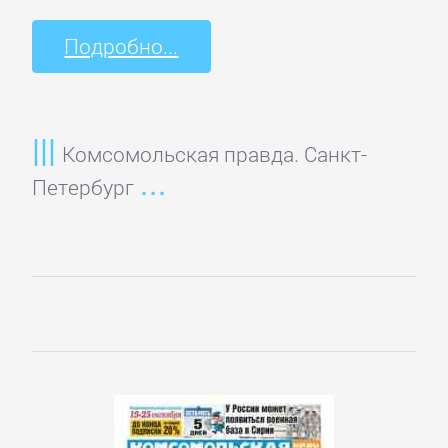
Зарубежная
публицистика
Подробно...
Зарубежная
фантастика
Комсомольская правда. Санкт-
Петербург
Зарубежное
фэнтези
Зарубежные
детективы
Зарубежные
любовные