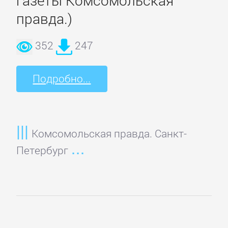
газеты Комсомольская
Банковское
правда.)
дело
352
247
Бухучет,
налогообложение,
Подробно...
аудит
ВЭД
Комсомольская правда. Санкт-
Петербург
Делопроизводство
Зарубежная
деловая
литература