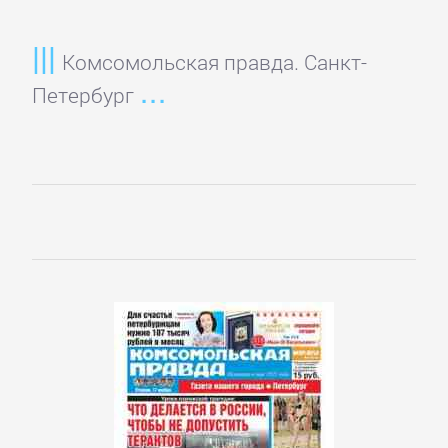
Культурология
Комсомольская правда. Санкт-
Петербург
Математика
Медицина
Педагогика
Политика,
политология
Прочая
образовательная