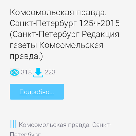
Программирование
Комсомольская правда.
Программы
Санкт-Петербург 125ч-2015
(Санкт-Петербург Редакция
ЛЮБОВНЫЕ
газеты Комсомольская
РОМАНЫ
правда.)
318
223
Зарубежные
любовные
романы
Подробно...
Исторические
любовные
Комсомольская правда. Санкт-
романы
Петербург