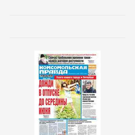
подбор
персонала
Ценные
бумаги,
инвестиции
Экономика
БОЕВИКИ
Боевая
фантастика