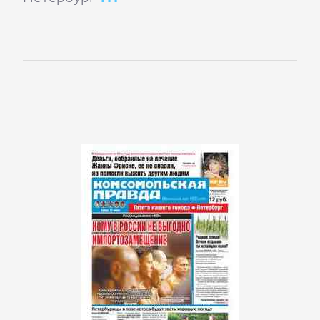
Короткие
любовные
романы
Любовно-
фантастические
романы
Остросюжетные
любовные
романы
Современные
любовные