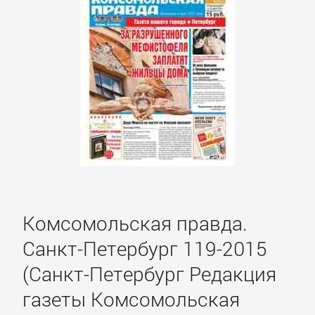
романы
Зарубежные
приключения
Зарубежные
стихи
Современная
зарубежная
Комсомольская правда.
литература
Санкт-Петербург 119-2015
ИСКУССТВО
(Санкт-Петербург Редакция
газеты Комсомольская