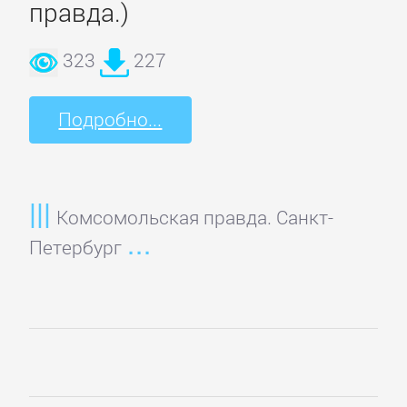
Кинематограф,
правда.)
театр
323
227
Критика
Подробно...
КЛАССИКА
Древневосточная
Комсомольская правда. Санкт-
литература
Петербург
Зарубежная
классика
Классическая