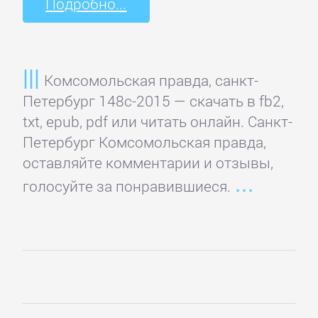
Подробно...
Детская
фантастика
Комсомольская правда, санкт-
Петербург 148с-2015 — скачать в fb2,
Детские
txt, epub, pdf или читать онлайн. Санкт-
детективы
Петербург Комсомольская правда,
оставляйте комментарии и отзывы,
Детские
голосуйте за понравившиеся.
приключения
Детские
стихи
Зарубежные