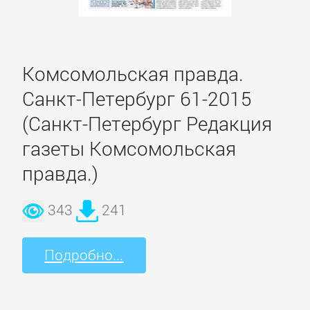
Боевики:
Прочее
Комсомольская правда.
Криминальные
Санкт-Петербург 61-2015
боевики
(Санкт-Петербург Редакция
Триллеры
газеты Комсомольская
правда.)
ДЕТЕКТИВЫ
343
241
Зарубежные
детективы
Подробно...
Иронические