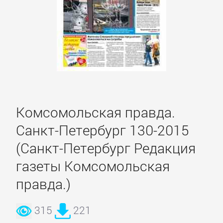
литература
Социология
Техническая
литература
Комсомольская правда.
Физика
Санкт-Петербург 130-2015
(Санкт-Петербург Редакция
Философия
газеты Комсомольская
Юриспруденция,
правда.)
право
315
221