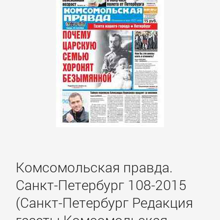
Литература
Присоединиться
Войти
Контакт
Карта
Комсомольская правда.
сайта
Санкт-Петербург 108-2015
БИЗНЕС
(Санкт-Петербург Редакция