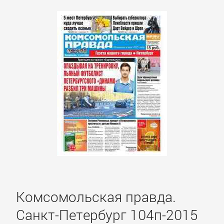
детские
книги
Книги
для
детей:
прочее
Сказки
Учебная
литература
Комсомольская правда.
ДОМАШНИЙ
Санкт-Петербург 104п-2015