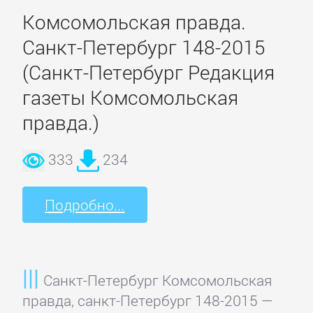
Комсомольская правда.
и
животные
Санкт-Петербург 148-2015
(Санкт-Петербург Редакция
Развлечения
газеты Комсомольская
правда.)
Сад
и
333
234
Огород
Подробно...
Самосовершенствование
Сделай
Санкт-Петербург Комсомольская
Сам
правда, санкт-Петербург 148-2015 —