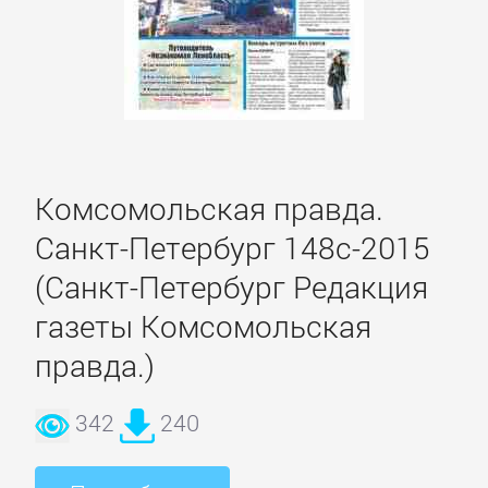
Полицейские
детективы
Современные
детективы
Комсомольская правда.
Шпионские
Санкт-Петербург 148с-2015
детективы
(Санкт-Петербург Редакция
газеты Комсомольская
ДЕТСКИЕ
правда.)
КНИГИ
342
240
Детская
проза