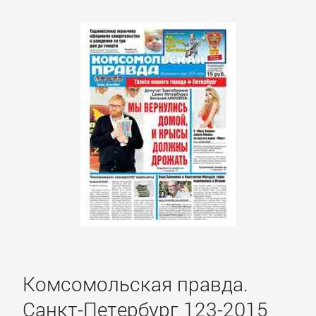
проза
Литература
19
века
Литература
20
века
Мифы.
Легенды.
Эпос
Комсомольская правда.
Санкт-Петербург 123-2015