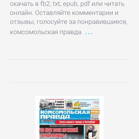
скачать в fb2, txt, epub, pdf или читать
Спорт,
онлайн. Оставляйте комментарии и
фитнес
отзывы, голосуйте за понравившиеся,
комсомольская правда.
Хобби,
Ремесла
Эротика,
Секс
ЗАРУБЕЖНОЕ
Зарубежная
драматургия