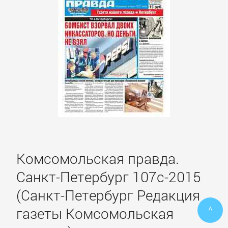
ПОЭЗИЯ
И
ДРАМА
Драматургия
Зарубежная
драматургия
Комсомольская правда.
Зарубежные
Санкт-Петербург 107с-2015
стихи
(Санкт-Петербург Редакция
^
газеты Комсомольская
Поэзия