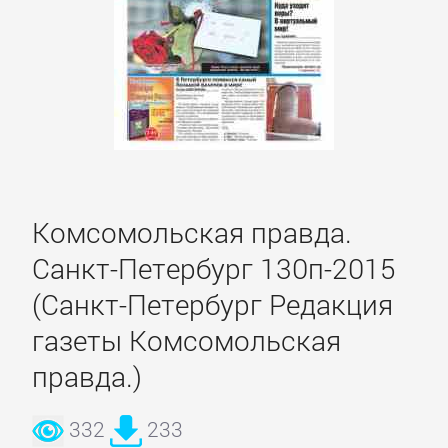
Зарубежная
классика
Зарубежная
образовательная
литература
Комсомольская правда.
Зарубежная
Санкт-Петербург 130п-2015
прикладная
(Санкт-Петербург Редакция
и
газеты Комсомольская
научно-
популярная
правда.)
литература
332
233