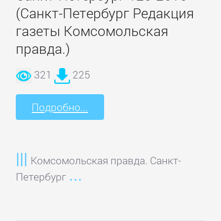
Русская
(Санкт-Петербург Редакция
классика
газеты Комсомольская
правда.)
Советская
литература
321
225
Старинная
Подробно...
литература:
прочее
КОМПЬЮТЕРНАЯ
Комсомольская правда. Санкт-
ЛИТЕРАТУРА
Петербург
Базы