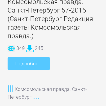
Комсомольская правда.
Недвижимость
Санкт-Петербург 57-2015
(Санкт-Петербург Редакция
О
газеты Комсомольская
бизнесе
популярно
правда.)
349
245
Отраслевые
издания
Подробно...
Поиск
работы,
карьера
Комсомольская правда. Санкт-
Петербург
Управление,