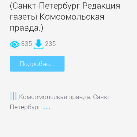
ОЧАГ
(Санкт-Петербург Редакция
газеты Комсомольская
Автомобили
правда.)
и
ПДД
335
235
Воспитание
Подробно...
детей
Дом
Комсомольская правда. Санкт-
и
Петербург
Семья:
прочее