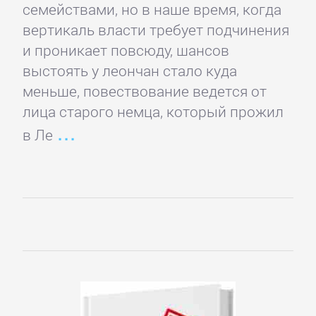
Домашние
семействами, но в наше время, когда
Животные
вертикаль власти требует подчинения
и проникает повсюду, шансов
выстоять у леончан стало куда
Зарубежная
меньше, повествование ведется от
прикладная
лица старого немца, который прожил
и
научно-
в Ле
популярная
литература
Здоровье
Кулинария
Природа