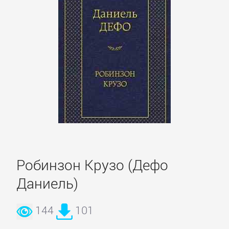
Полицейские
детективы
Современные
детективы
Шпионские
детективы
ДЕТСКИЕ
Робинзон Крузо (Дефо
КНИГИ
Даниель)
Детская
144
101
проза