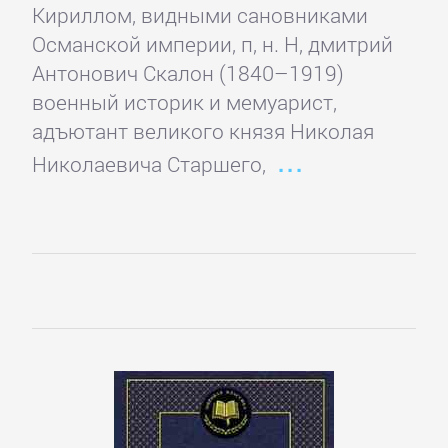
Кириллом, видными сановниками
детективы
Османской империи, п, н. Н, дмитрий
Антонович Скалон (1840–1919)
Исторические
военный историк и мемуарист,
детективы
адъютант великого князя Николая
Николаевича Старшего,
Классические
детективы
Крутой
детектив
Политические
детективы