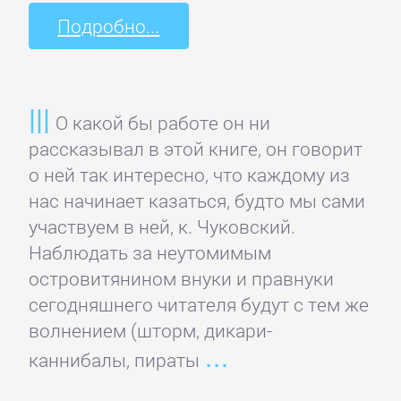
Подробно...
Детская
фантастика
О какой бы работе он ни
Детские
рассказывал в этой книге, он говорит
детективы
о ней так интересно, что каждому из
нас начинает казаться, будто мы сами
Детские
участвуем в ней, к. Чуковский.
приключения
Наблюдать за неутомимым
островитянином внуки и правнуки
сегодняшнего читателя будут с тем же
Детские
волнением (шторм, дикари-
стихи
каннибалы, пираты
Зарубежные