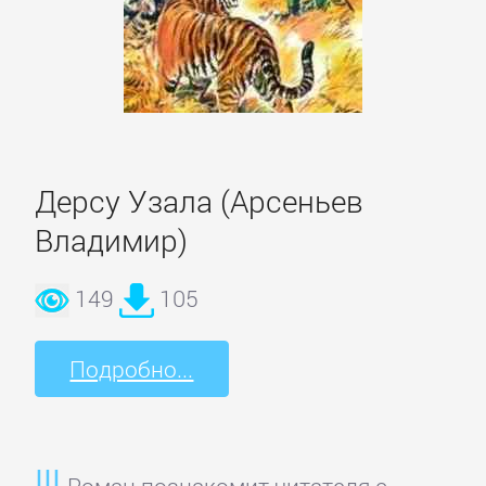
Литература
Присоединиться
Войти
Дерсу Узала (Арсеньев
Владимир)
Контакт
149
105
Карта
Подробно...
сайта
БИЗНЕС
Роман познакомит читателя с