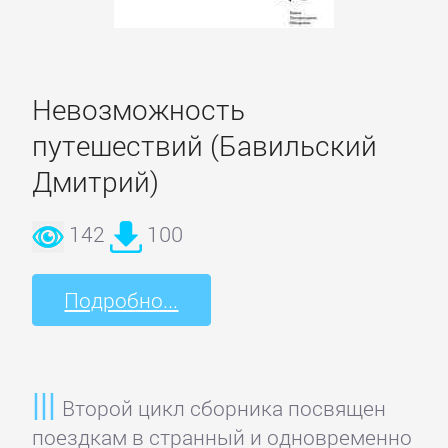
Кинематограф,
театр
Критика
Невозможность
путешествий (Бавильский
КЛАССИКА
Дмитрий)
142
100
Древневосточная
литература
Подробно...
Зарубежная
классика
Второй цикл сборника посвящен
Классическая
поездкам в странный и одновременно