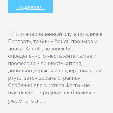
Зарубежная
Подробно...
публицистика
Зарубежная
Его новоявленный слуга по кличке
фантастика
Паспарту, то бишь &quot. проныра и
ловкач&quot. , человек без
Зарубежное
определенного места жительства и
фэнтези
профессии, - личность хитрая,
довольно дерзкая и неудержимая, как
Зарубежные
ртуть, затея весьма странная.
детективы
Особенно для мистера Фогга - не
имеющего ни родных, ни близких и
Зарубежные
уже много л
любовные