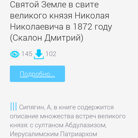
Святой Земле в свите
Боевики:
Прочее
великого князя Николая
Николаевича в 1872 году
Криминальные
(Скалон Дмитрий)
боевики
145
102
Триллеры
Подробно...
ДЕТЕКТИВЫ
Зарубежные
Сипягин, А, в книге содержится
детективы
описание множества встреч великого
князя: с султаном Абдулазизом,
Иерусалимским Патриархом
Иронические