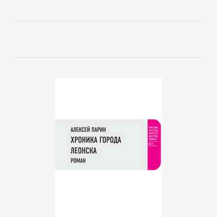
детские
книги
Книги
для
детей:
прочее
Сказки
Учебная
литература
ДОМАШНИЙ