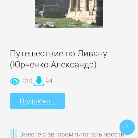
ПОЭЗИЯ
И
ДРАМА
Путешествие по Ливану
Драматургия
(Юрченко Александр)
Зарубежная
134
94
драматургия
Подробно...
Зарубежные
стихи
^
Поэзия
Вместе с автором читатель посетит