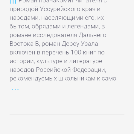
Банковское
природой Уссурийского края и
дело
народами, населяющими его, их
бытом, обрядами и легендами, в
романе исследователя Дальнего
Бухучет,
Востока В, роман Дерсу Узала
налогообложение,
включен в перечень 100 книг по
аудит
истории, культуре и литературе
народов Российской Федерации,
ВЭД
рекомендуемых школьникам к само
Делопроизводство
Зарубежная
деловая
литература