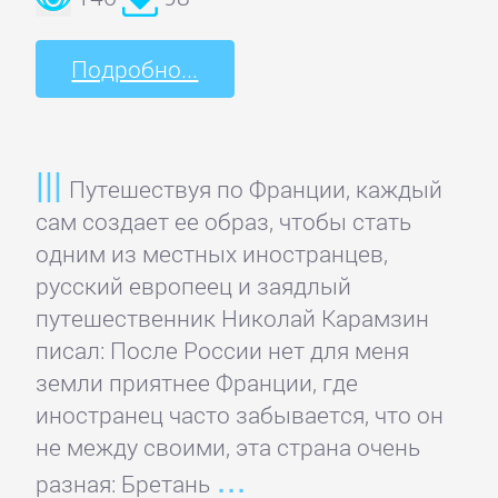
данных
Подробно...
Интернет
Компьютерное
Железо
Путешествуя по Франции, каждый
сам создает ее образ, чтобы стать
одним из местных иностранцев,
Компьютеры:
русский европеец и заядлый
прочее
путешественник Николай Карамзин
писал: После России нет для меня
ОС
земли приятнее Франции, где
и
иностранец часто забывается, что он
Сети
не между своими, эта страна очень
разная: Бретань