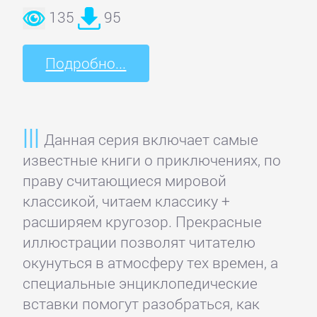
литература
135
95
Социология
Подробно...
Техническая
литература
Данная серия включает самые
известные книги о приключениях, по
Физика
праву считающиеся мировой
классикой, читаем классику +
Философия
расширяем кругозор. Прекрасные
иллюстрации позволят читателю
Юриспруденция,
окунуться в атмосферу тех времен, а
право
специальные энциклопедические
вставки помогут разобраться, как