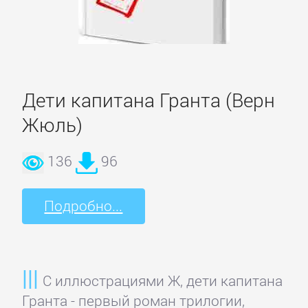
Короткие
любовные
романы
Дети капитана Гранта (Верн
Любовно-
Жюль)
фантастические
романы
136
96
Остросюжетные
Подробно...
любовные
романы
С иллюстрациями Ж, дети капитана
Современные
Гранта - первый роман трилогии,
любовные