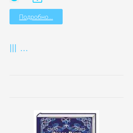
Спорт,
Подробно...
фитнес
Хобби,
Ремесла
Эротика,
Секс
ЗАРУБЕЖНОЕ
Зарубежная
драматургия