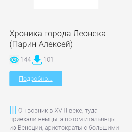
ОЧАГ
Автомобили
Хроника города Леонска
и
ПДД
(Парин Алексей)
144
101
Воспитание
детей
Подробно...
Дом
и
Семья:
Он возник в XVIII веке, туда
прочее
приехали немцы, а потом итальянцы
из Венеции, аристократы с большими