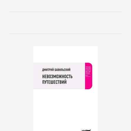
романы
Зарубежные
приключения
Зарубежные
стихи
Современная
зарубежная
литература
ИСКУССТВО