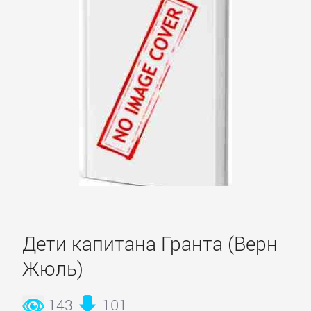
и
животные
Развлечения
Сад
и
Огород
Самосовершенствование
Дети капитана Гранта (Верн
Жюль)
Сделай
Сам
143
101