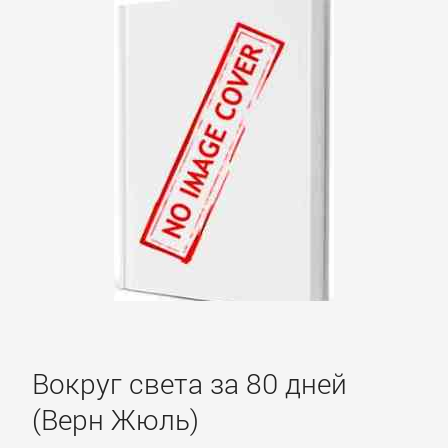
Культурология
Математика
Медицина
Педагогика
Политика,
политология
Вокруг света за 80 дней
Прочая
(Верн Жюль)
образовательная