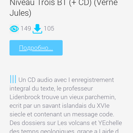
Niveau Trois B1 (+ CD) (Verne
Jules)
149
105
Подробно...
Un CD audio avec I enregistrement
integral du texte, le professeur
Lidenbrock trouve un vieux parchemin,
ecrit par un savant islandais du XVIе
siecle et contenant un message code.
Des dossiers sur Les volcans et YEchelle
des temps geologiques, grace a I aide d