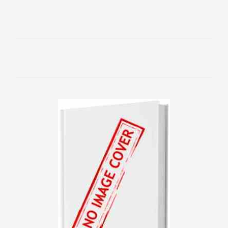
Программирование
Программы
ЛЮБОВНЫЕ
РОМАНЫ
Зарубежные
любовные
романы
Исторические
любовные
романы