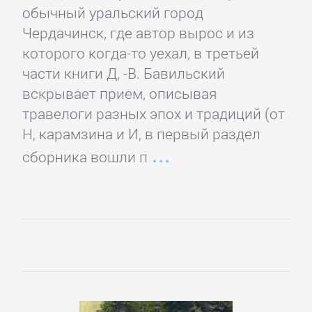
проза
обычный уральский город
Чердачинск, где автор вырос и из
Литература
которого когда-то уехал, в третьей
19
части книги Д, -В. Бавильский
века
вскрывает прием, описывая
травелоги разных эпох и традиций (от
Н, карамзина и И, в первый раздел
Литература
сборника вошли п
20
века
Мифы.
Легенды.
Эпос