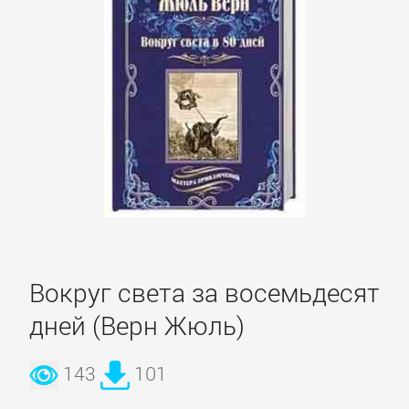
Зарубежная
классика
Зарубежная
образовательная
литература
Зарубежная
прикладная
и
Вокруг света за восемьдесят
научно-
дней (Верн Жюль)
популярная
литература
143
101