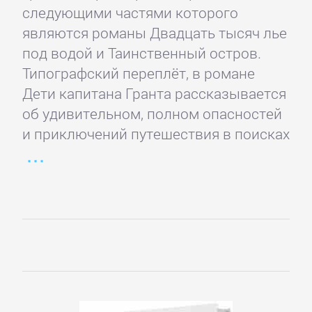
следующими частями которого
романы
являются романы Двадцать тысяч лье
под водой и Таинственный остров.
Эротическая
Типографский переплёт, в романе
литература
Дети капитана Гранта рассказывается
об удивительном, полном опасностей
НАУКА
и приключений путешествия в поисках
Биология
Иностранные
языки
История