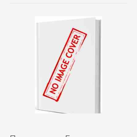
Корпоративная
культура
Личные
финансы
Малый
бизнес
Маркетинг,
PR,
реклама