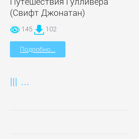
Путешествия Гулливера
Недвижимость
(Свифт Джонатан)
О
145
102
бизнесе
популярно
Подробно...
Отраслевые
издания
Поиск
работы,
карьера
Управление,