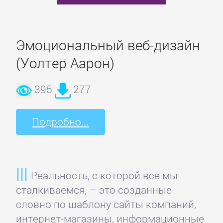
Программирование
Программы
Эмоциональный веб-дизайн
(Уолтер Аарон)
ЛЮБОВНЫЕ
РОМАНЫ
395
277
Зарубежные
Подробно...
любовные
романы
Реальность, с которой все мы
Исторические
сталкиваемся, – это созданные
любовные
словно по шаблону сайты компаний,
романы
интернет-магазины, информационные