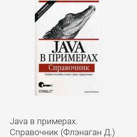
ОЧАГ
Автомобили
и
ПДД
Воспитание
детей
Дом
и
Семья:
прочее
Java в примерах.
Справочник (Флэнаган Д.)