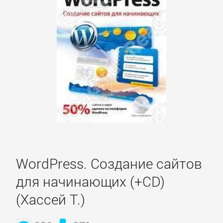
романы
Эротическая
литература
НАУКА
Биология
Иностранные
WordPress. Создание сайтов
языки
для начинающих (+CD)
(Хассей Т.)
История