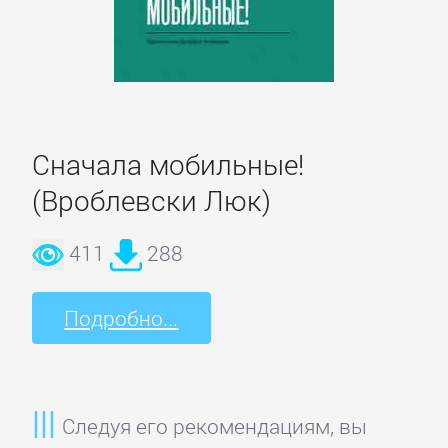
Детская
фантастика
Детские
Сначала мобильные!
детективы
(Вроблевски Люк)
Детские
411
288
приключения
Подробно...
Детские
стихи
Следуя его рекомендациям, вы
Зарубежные