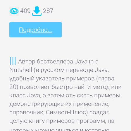
Домашние
409
287
Животные
Подробно...
Зарубежная
прикладная
и
научно-
Автор бестселлера Java in a
популярная
Nutshell (в русском переводе Java,
литература
удобный указатель примеров (глава
20) позволяет быстро найти метод или
Здоровье
класс Java, а затем отыскать примеры,
демонстрирующие их применение,
Кулинария
справочник, Символ-Плюс) создал
целую книгу примеров программ, на
которых можно учиться и которые
Природа