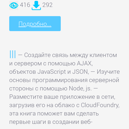
детективы
416
292
Подробно...
Исторические
детективы
Классические
— Создайте связь между клиентом
детективы
и сервером с помощью AJAX,
объектов JavaScript и JSON, — Изучите
Крутой
основы программирования серверной
детектив
стороны с помощью Node, js. —
Разместите ваше приложение в сети,
загрузив его на облако с CloudFoundry,
Политические
эта книга поможет вам сделать
детективы
первые шаги в создании веб-