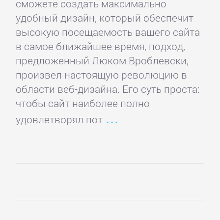
сможете создать максимально
детские
удобный дизайн, который обеспечит
книги
высокую посещаемость вашего сайта
в самое ближайшее время, подход,
Книги
предложенный Люком Вроблевски,
для
произвел настоящую революцию в
детей:
области веб-дизайна. Его суть проста:
прочее
чтобы сайт наиболее полно
удовлетворял пот
Сказки
Учебная
литература
ДОМАШНИЙ