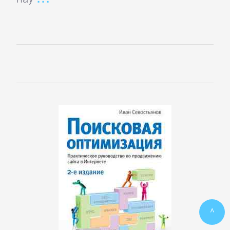
ПОЭЗИЯ
И
ДРАМА
Драматургия
Зарубежная
драматургия
Зарубежные
стихи
^
Поэзия