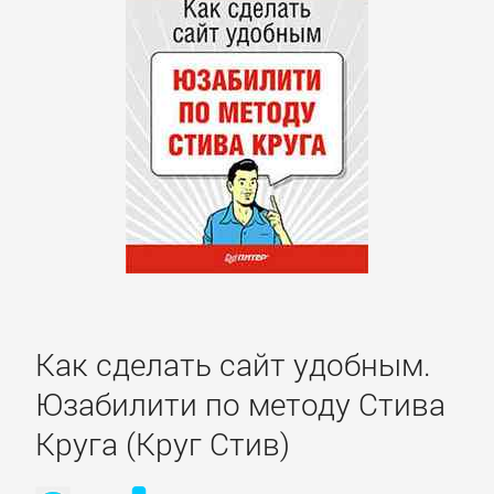
литература
Социология
Техническая
литература
Физика
Философия
Как сделать сайт удобным.
Юзабилити по методу Стива
Юриспруденция,
право
Круга (Круг Стив)