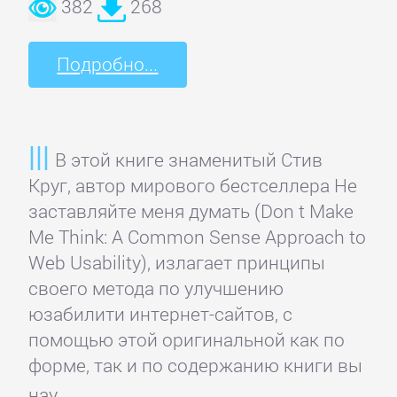
382
268
Языкознание
Подробно...
ПОВЕСТИ
И
РАССКАЗЫ
В этой книге знаменитый Стив
Круг, автор мирового бестселлера Не
Очерки
заставляйте меня думать (Don t Make
Me Think: A Common Sense Approach to
Повести
Web Usability), излагает принципы
своего метода по улучшению
Рассказы
юзабилити интернет-сайтов, с
помощью этой оригинальной как по
форме, так и по содержанию книги вы
Эссе
нау