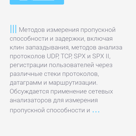
Банковское
дело
Методов измерения пропускной
Бухучет,
способности и задержки, включая
налогообложение,
клин запаздывания, методов анализа
аудит
протоколов UDP, TCP, SPX и SPX II,
регистрации пользователей через
различные стеки протоколов,
ВЭД
датаграмм и маршрутизации.
Обсуждается применение сетевых
Делопроизводство
анализаторов для измерения
пропускной способности и
Зарубежная
деловая
литература