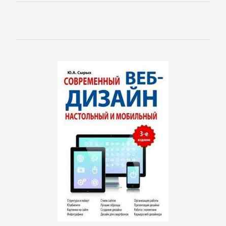
Корпоративная
культура
Личные
финансы
Малый
бизнес
Маркетинг,
PR,
реклама