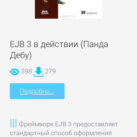
Спорт,
фитнес
Хобби,
EJB 3 в действии (Панда
Ремесла
Дебу)
Эротика,
398
279
Секс
Подробно...
ЗАРУБЕЖНОЕ
Зарубежная
Фреймворк EJB 3 предоставляет
драматургия
стандартный способ оформления