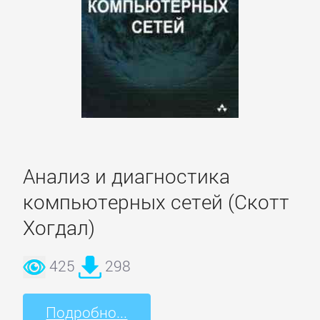
Литература
Присоединиться
Войти
Анализ и диагностика
Контакт
компьютерных сетей (Скотт
Карта
Хогдал)
сайта
425
298
БИЗНЕС
Подробно...