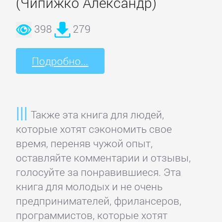
(Чипижко Александр)
романы
398
279
Зарубежные
приключения
Подробно...
Зарубежные
стихи
Также эта книга для людей,
которые хотят сэкономить свое
Современная
время, переняв чужой опыт,
зарубежная
оставляйте комментарии и отзывы,
литература
голосуйте за понравившиеся. Эта
книга для молодых и не очень
ИСКУССТВО
предпринимателей, фрилансеров,
программистов, которые хотят