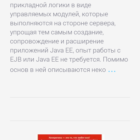
прикладной логики в виде
Зарубежная
управляемых модулей, которые
классика
выполняются на стороне сервера,
упрощая тем самым создание,
Зарубежная
сопровождение и расширение
образовательная
приложений Java ЕЕ, опыт работы с
литература
EJB или Java ЕЕ не требуется. Помимо
основ в ней описываются неко
Зарубежная
прикладная
и
научно-
популярная
литература