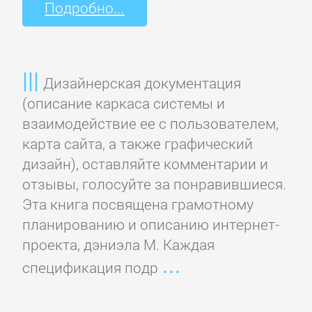
Русская
Подробно...
классика
Советская
Дизайнерская документация
литература
(описание каркаса системы и
взаимодействие ее с пользователем,
Старинная
карта сайта, а также графический
литература:
дизайн), оставляйте комментарии и
прочее
отзывы, голосуйте за понравившиеся.
Эта книга посвящена грамотному
КОМПЬЮТЕРНАЯ
планированию и описанию интернет-
ЛИТЕРАТУРА
проекта, дэниэла М. Каждая
спецификация подр
Базы