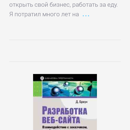
Кинематограф,
открыть свой бизнес, работать за еду.
театр
Я потратил много лет на
Критика
КЛАССИКА
Древневосточная
литература
Зарубежная
классика
Классическая