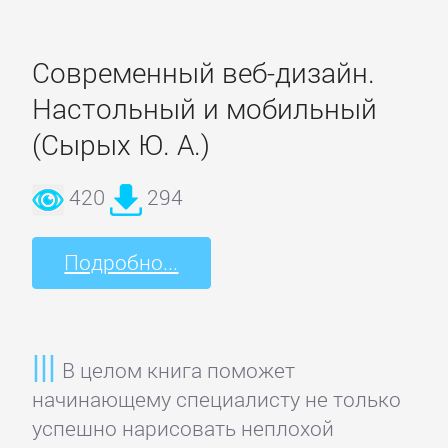
Недвижимость
Современный веб-дизайн.
О
Настольный и мобильный
бизнесе
(Сырых Ю. А.)
популярно
420
294
Отраслевые
издания
Подробно...
Поиск
работы,
карьера
В целом книга поможет
начинающему специалисту не только
успешно нарисовать неплохой
Управление,