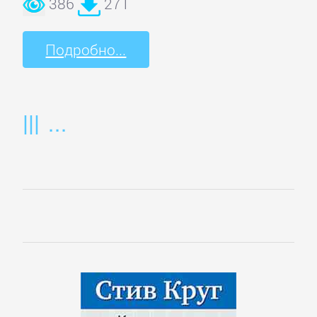
386
271
Культурология
Подробно...
Математика
Медицина
Педагогика
Политика,
политология
Прочая
образовательная