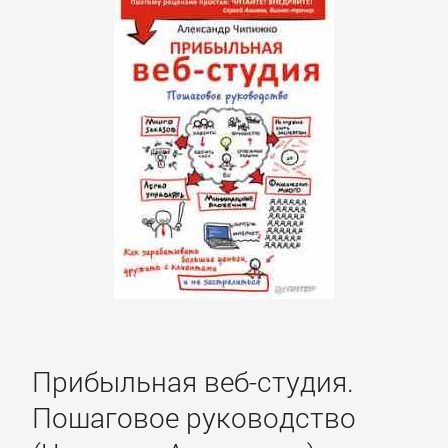
Зарубежная
публицистика
Зарубежная
фантастика
Зарубежное
фэнтези
Зарубежные
детективы
Прибыльная веб-студия.
Зарубежные
Пошаговое руководство
любовные