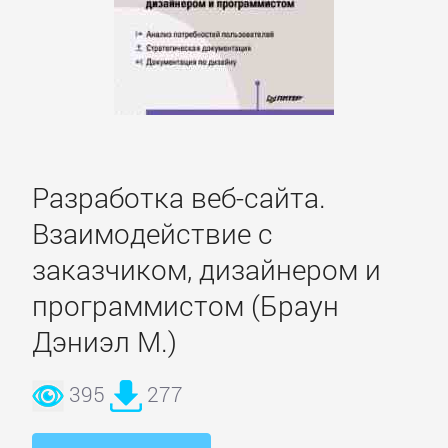
проза
Литература
19
века
Разработка веб-сайта.
Литература
Взаимодействие с
20
века
заказчиком, дизайнером и
программистом (Браун
Мифы.
Дэниэл М.)
Легенды.
Эпос
395
277