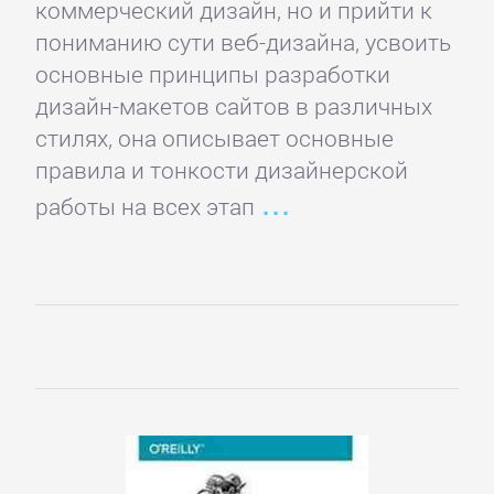
коммерческий дизайн, но и прийти к
подбор
пониманию сути веб-дизайна, усвоить
персонала
основные принципы разработки
дизайн-макетов сайтов в различных
Ценные
стилях, она описывает основные
бумаги,
правила и тонкости дизайнерской
инвестиции
работы на всех этап
Экономика
БОЕВИКИ
Боевая
фантастика