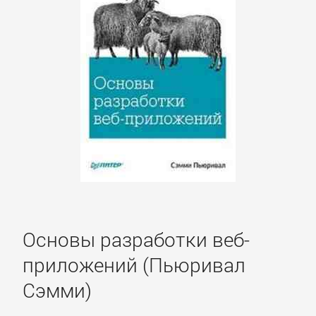
Боевики:
Прочее
Криминальные
боевики
Триллеры
ДЕТЕКТИВЫ
Основы разработки веб-
Зарубежные
детективы
приложений (Пьюривал
Сэмми)
Иронические