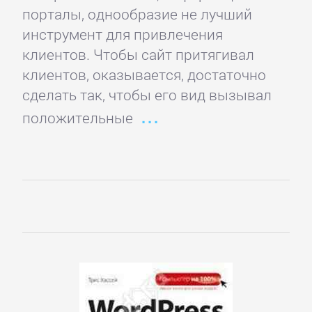
порталы, однообразие не лучший
Короткие
инструмент для привлечения
любовные
клиентов. Чтобы сайт притягивал
романы
клиентов, оказывается, достаточно
сделать так, чтобы его вид вызывал
Любовно-
положительные
фантастические
романы
Остросюжетные
любовные
романы
Современные
любовные