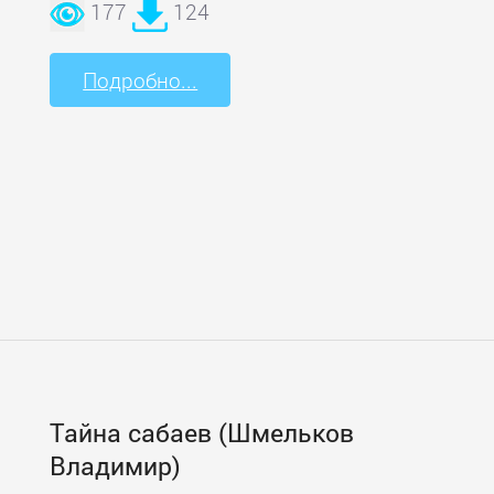
177
124
Подробно...
Тайна сабаев (Шмельков
Владимир)