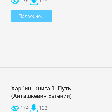
175
123
Подробно...
Харбин. Книга 1. Путь
(Анташкевич Евгений)
174
122