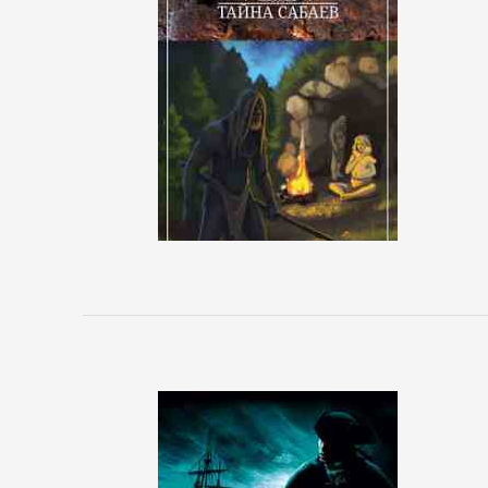
сайта
БИЗНЕС
Банковское
дело
Бухучет,
налогообложение,
аудит
ВЭД
Делопроизводство