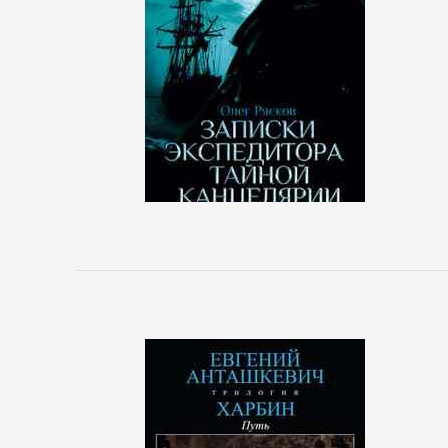
Зарубежная
деловая
литература
Корпоративная
культура
Личные
финансы
Малый
бизнес
Маркетинг,
PR,