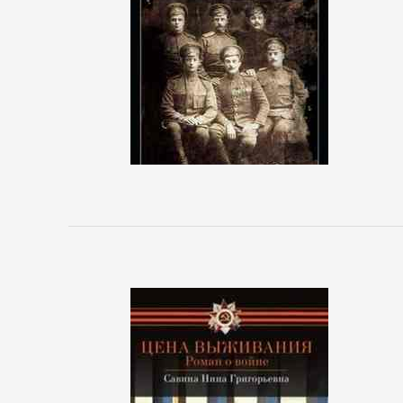
реклама
Недвижимость
О
бизнесе
популярно
Отраслевые
издания
Поиск
работы,
карьера