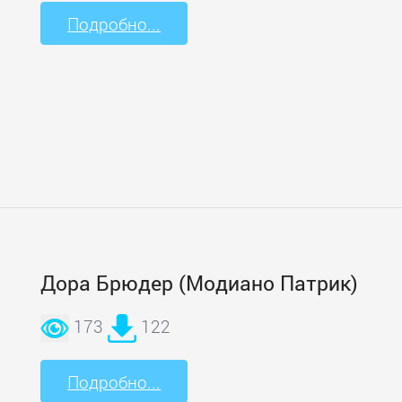
Подробно...
Дора Брюдер (Модиано Патрик)
173
122
Подробно...