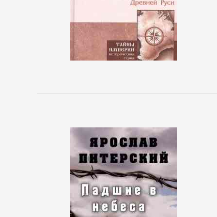
Исторические
детективы
Классические
детективы
Крутой
детектив
Политические
детективы
Полицейские
детективы