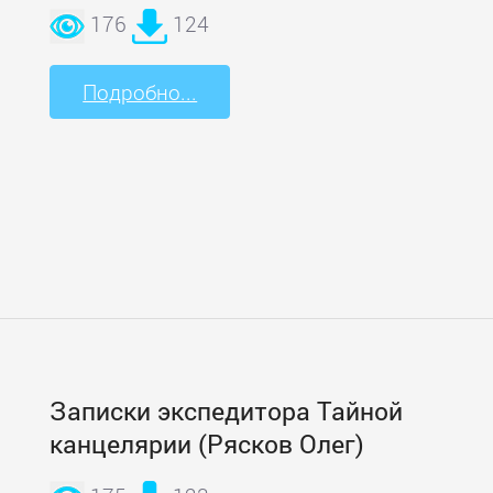
176
124
Подробно...
Записки экспедитора Тайной
канцелярии (Рясков Олег)