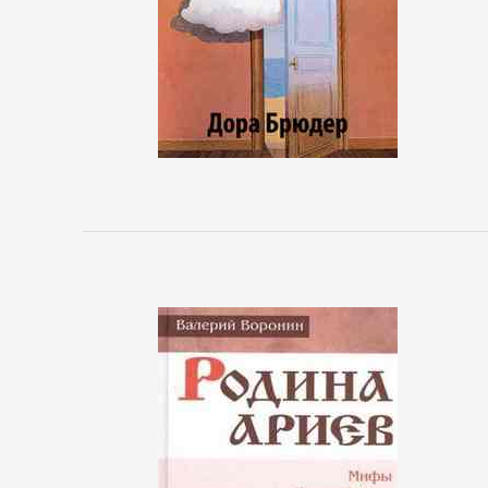
Боевики:
Прочее
Криминальные
боевики
Триллеры
ДЕТЕКТИВЫ
Зарубежные
детективы
Иронические
детективы