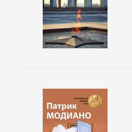
Управление,
подбор
персонала
Ценные
бумаги,
инвестиции
Экономика
БОЕВИКИ
Боевая
фантастика