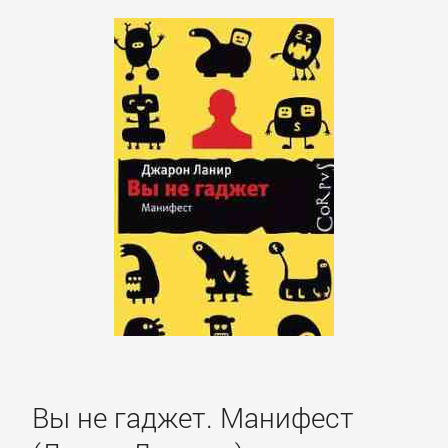
Корпоративная
культура
Личные
финансы
Малый
бизнес
Маркетинг,
PR,
реклама
Вы не гаджет. Манифест