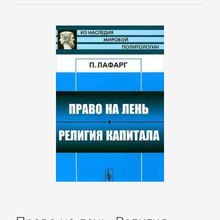
Полицейские
детективы
Современные
детективы
Шпионские
детективы
ДЕТСКИЕ
КНИГИ
Детская
проза