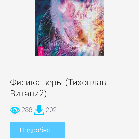
Зарубежная
публицистика
Зарубежная
фантастика
Зарубежное
фэнтези
Физика веры (Тихоплав
Виталий)
Зарубежные
детективы
288
202
Зарубежные
Подробно...
любовные