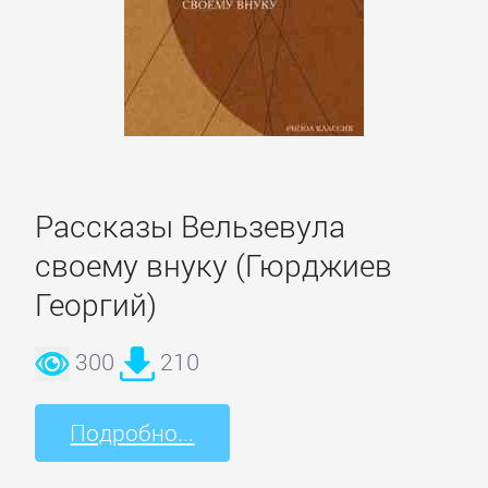
Боевики:
Прочее
Криминальные
боевики
Рассказы Вельзевула
Триллеры
своему внуку (Гюрджиев
ДЕТЕКТИВЫ
Георгий)
300
210
Зарубежные
детективы
Подробно...
Иронические