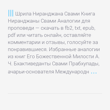
Домашние
Животные
Шрила Ниранджана Свами Книга
Ниранджаны Свами Аналогии для
Зарубежная
проповеди — скачать в fb2, txt, epub,
прикладная
pdf или читать онлайн, оставляйте
и
комментарии и отзывы, голосуйте за
научно-
понравившиеся. Избранные аналогии
популярная
из книг Его Божественной Милости А.
литература
Ч. Бхактиведанты Свами Прабхупады,
ачарьи-основателя Международн
Здоровье
Кулинария
Природа