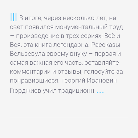
детективы
В итоге, через несколько лет, на
Исторические
свет появился монументальный труд
детективы
– произведение в трех сериях: Всё и
Вся, эта книга легендарна. Рассказы
Вельзевула своему внуку – первая и
Классические
самая важная его часть, оставляйте
детективы
комментарии и отзывы, голосуйте за
понравившиеся. Георгий Иванович
Крутой
Гюрджиев учил традиционн
детектив
Политические
детективы