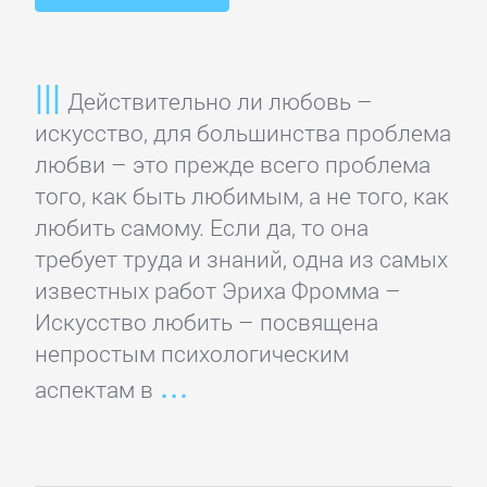
Языкознание
ПОВЕСТИ
Действительно ли любовь –
И
искусство, для большинства проблема
РАССКАЗЫ
любви – это прежде всего проблема
того, как быть любимым, а не того, как
любить самому. Если да, то она
Очерки
требует труда и знаний, одна из самых
известных работ Эриха Фромма –
Повести
Искусство любить – посвящена
непростым психологическим
Рассказы
аспектам в
Эссе