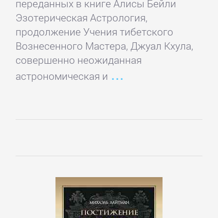
Русская
переданных в книге Алисы Бейли
классика
Эзотерическая Астрология,
продолжение Учения тибетского
Вознесенного Мастера, Джуал Кхула,
Советская
совершенно неожиданная
литература
астрономическая и
Старинная
литература:
прочее
КОМПЬЮТЕРНАЯ
ЛИТЕРАТУРА
Базы