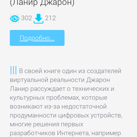
(Ланир Джарон)
Недвижимость
302
212
О
бизнесе
Подробно...
популярно
Отраслевые
В своей книге один из создателей
издания
виртуальной реальности Джарон
Ланир рассуждает о технических и
Поиск
культурных проблемах, которые
работы,
возникают из-за недостаточной
карьера
продуманности цифровых устройств,
многие решения первых
Управление,
разработчиков Интернета, например