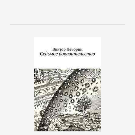
Короткие
любовные
романы
Любовно-
фантастические
романы
Остросюжетные
любовные
романы
Современные
любовные