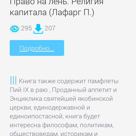
Право на лень. Религия
капитала (Лафарг П.)
Детская
фантастика
295
207
Детские
Подробно...
детективы
Детские
Книга также содержит памфлеты
приключения
Пий IX в раю , Проданный аппетит и
Энциклика святейшей якобинской
Детские
церкви, единодержавной и
стихи
единоипостасной, книга будет
интересна философам, политикам,
Зарубежные
обществоведам, историкам и