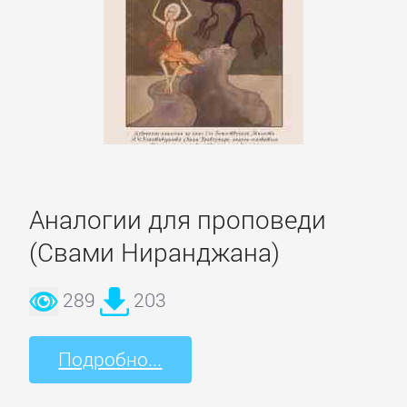
ОЧАГ
Автомобили
и
ПДД
Воспитание
детей
Аналогии для проповеди
(Свами Ниранджана)
Дом
289
203
и
Семья:
прочее
Подробно...