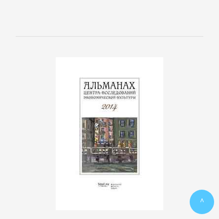
ПОЭЗИЯ
И
ДРАМА
Драматургия
Зарубежная
драматургия
Зарубежные
стихи
^
Поэзия