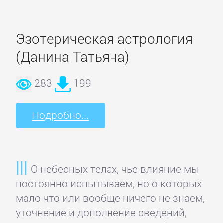
проза
Эзотерическая астрология
Литература
19
(Данина Татьяна)
века
283
199
Литература
20
Подробно...
века
Мифы.
О небесных телах, чье влияние мы
Легенды.
постоянно испытываем, но о которых
Эпос
мало что или вообще ничего не знаем,
уточнение и дополнение сведений,