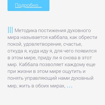
Программирование
Подробно...
Программы
ЛЮБОВНЫЕ
Методика постижения духовного
мира называется каббала, как обрести
РОМАНЫ
покой, удовлетворение, счастье,
откуда я, куда иду я, для чего появился
Зарубежные
в этом мире, приду ли я снова в этот
любовные
мир. Каббала позволяет каждому еще
романы
при жизни в этом мире ощутить и
понять управляющий нами духовный
Исторические
мир, жить в обоих мирах,
любовные
романы