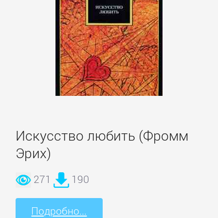
литература
Социология
Техническая
литература
Физика
Искусство любить (Фромм
Философия
Эрих)
Юриспруденция,
271
190
право
Подробно...