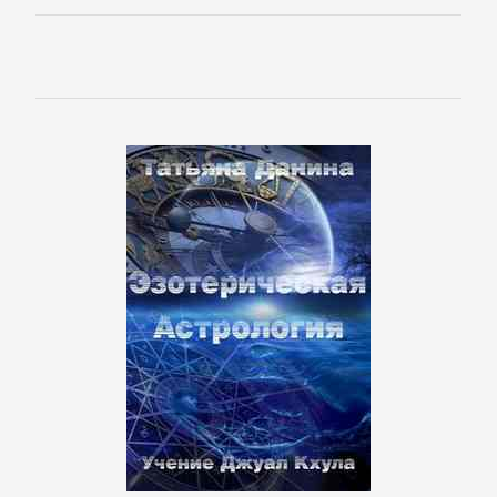
Кинематограф,
театр
Критика
КЛАССИКА
Древневосточная
литература
Зарубежная
классика
Классическая