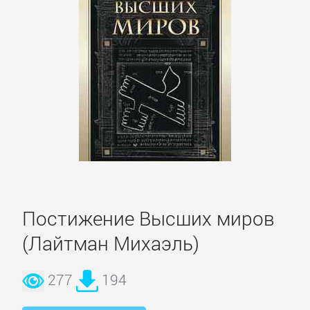
данных
Интернет
Компьютерное
Железо
Компьютеры:
прочее
Постижение Высших миров
ОС
(Лайтман Михаэль)
и
Сети
277
194