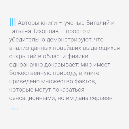
романы
Зарубежные
Авторы книги – ученые Виталий и
приключения
Татьяна Тихоплав – просто и
убедительно демонстрируют, что
анализ данных новейших выдающихся
Зарубежные
открытий в области физики
стихи
однозначно доказывает: мир имеет
Божественную природу, в книге
Современная
приведено множество фактов,
зарубежная
которые могут показаться
литература
сенсационными, но им дана серьезн
ИСКУССТВО