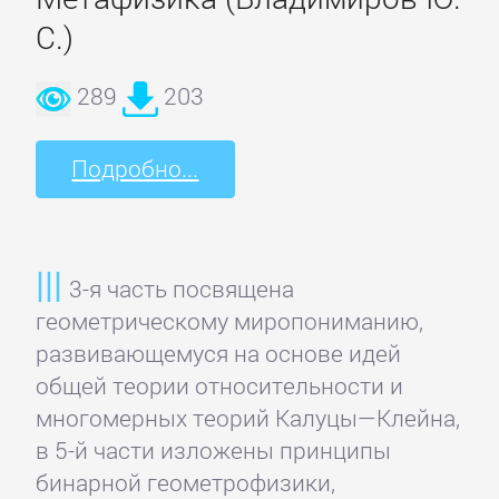
Спорт,
С.)
фитнес
289
203
Хобби,
Подробно...
Ремесла
Эротика,
Секс
3-я часть посвящена
геометрическому миропониманию,
ЗАРУБЕЖНОЕ
развивающемуся на основе идей
общей теории относительности и
многомерных теорий Калуцы—Клейна,
Зарубежная
в 5-й части изложены принципы
драматургия
бинарной геометрофизики,