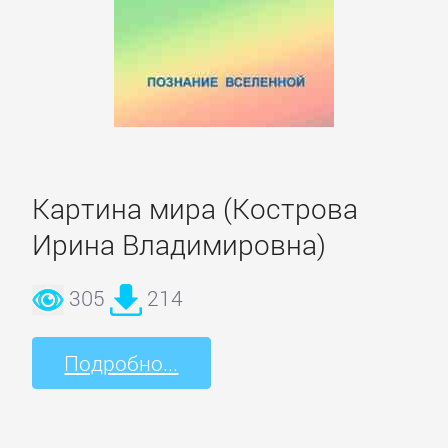
Литература
Присоединиться
Войти
Картина мира (Кострова
Ирина Владимировна)
Контакт
305
214
Карта
сайта
Подробно...
БИЗНЕС