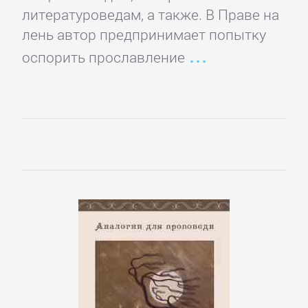
детские
литературоведам, а также. В Праве на
книги
лень автор предпринимает попытку
оспорить прославление
Книги
для
детей:
прочее
Сказки
Учебная
литература
ДОМАШНИЙ