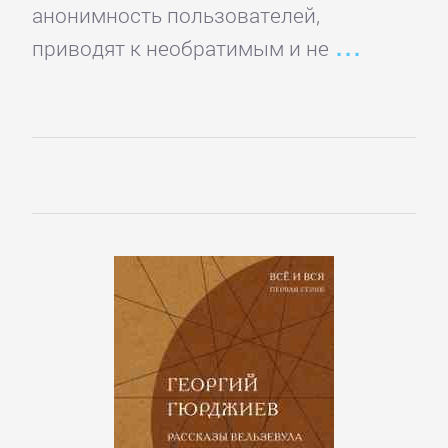
подбор
анонимность пользователей,
персонала
приводят к необратимым и не
Ценные
бумаги,
инвестиции
Экономика
БОЕВИКИ
Боевая
фантастика