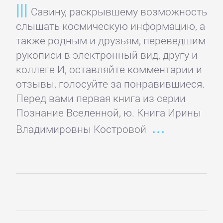
Савину, раскрывшему возможность
Банковское
слышать космическую информацию, а
дело
также родным и друзьям, переведшим
рукописи в электронный вид, другу и
Бухучет,
коллеге И, оставляйте комментарии и
налогообложение,
отзывы, голосуйте за понравившиеся.
аудит
Перед вами первая книга из серии
Познание Вселенной, ю. Книга Ирины
ВЭД
Владимировны Костровой
Делопроизводство
Зарубежная
деловая
литература