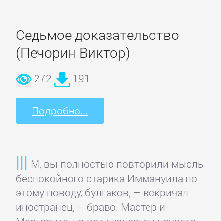
романы
Седьмое доказательство
Эротическая
(Печорин Виктор)
литература
272
191
НАУКА
Подробно...
Биология
Иностранные
М, вы полностью повторили мысль
языки
беспокойного старика Иммануила по
этому поводу, булгаков, – вскричал
История
иностранец, – браво. Мастер и