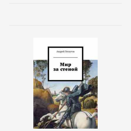
детективы
Исторические
детективы
Классические
детективы
Крутой
детектив
Политические
детективы