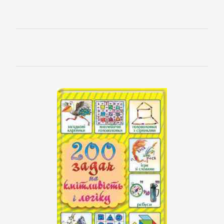
литература
Социология
Техническая
литература
Физика
Философия
Юриспруденция,
право