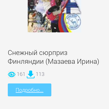
романы
Зарубежные
приключения
Зарубежные
стихи
Снежный сюрприз
Финляндии (Мазаева Ирина)
Современная
зарубежная
161
113
литература
Подробно...
ИСКУССТВО