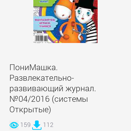
романы
Эротическая
литература
НАУКА
ПониМашка.
Биология
Развлекательно-
развивающий журнал.
Иностранные
№04/2016 (системы
языки
Открытые)
История
159
112