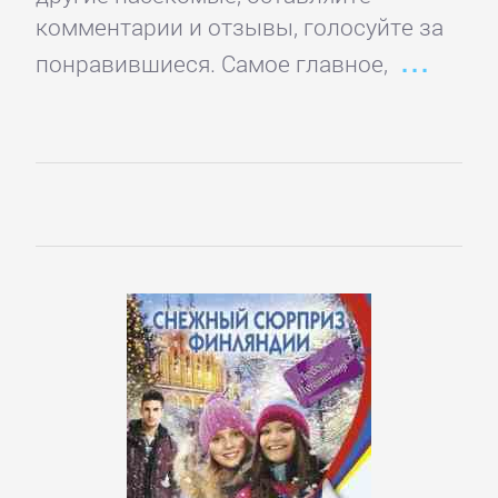
Зарубежная
комментарии и отзывы, голосуйте за
публицистика
понравившиеся. Самое главное,
Зарубежная
фантастика
Зарубежное
фэнтези
Зарубежные
детективы
Зарубежные
любовные