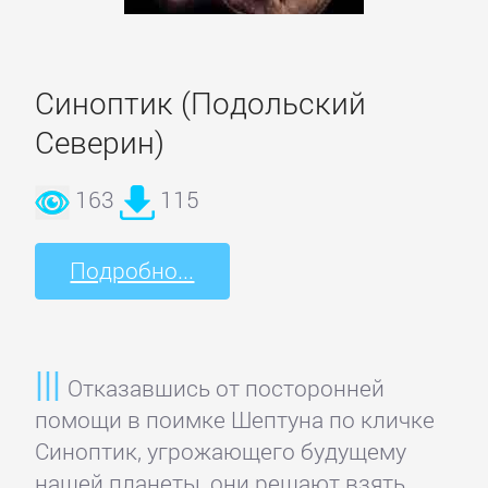
Корпоративная
культура
Синоптик (Подольский
Северин)
Личные
финансы
163
115
Подробно...
Малый
бизнес
Маркетинг,
Отказавшись от посторонней
PR,
помощи в поимке Шептуна по кличке
реклама
Синоптик, угрожающего будущему
нашей планеты, они решают взять