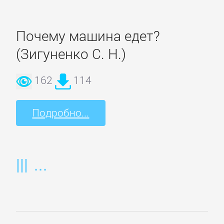
и
животные
Почему машина едет?
(Зигуненко С. Н.)
Развлечения
162
114
Сад
и
Подробно...
Огород
Самосовершенствование
Сделай
Сам