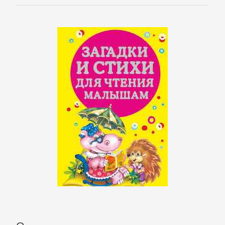
проза
Литература
19
века
Литература
20
века
Мифы.
Легенды.
Эпос