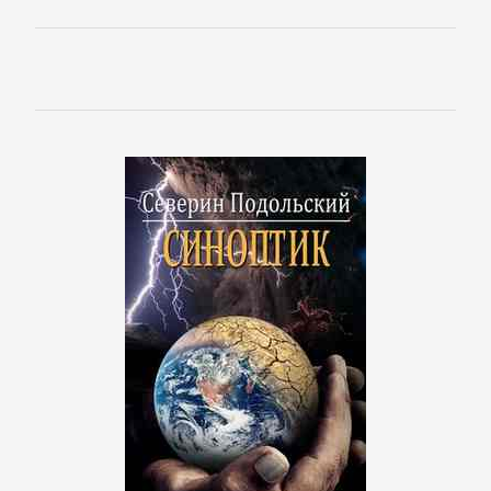
Банковское
дело
Бухучет,
налогообложение,
аудит
ВЭД
Делопроизводство
Зарубежная
деловая
литература