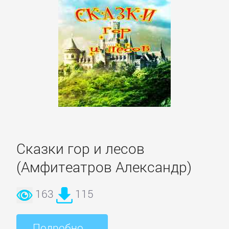
подбор
персонала
Ценные
бумаги,
инвестиции
Экономика
Сказки гор и лесов
БОЕВИКИ
(Амфитеатров Александр)
Боевая
163
115
фантастика
Подробно...