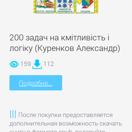
Языкознание
ПОВЕСТИ
И
200 задач на кмітливість і
РАССКАЗЫ
логіку (Куренков Александр)
159
112
Очерки
Подробно...
Повести
Рассказы
После покупки предоставляется
Эссе
дополнительная возможность скачать
книгу в формате epub, подаруйте