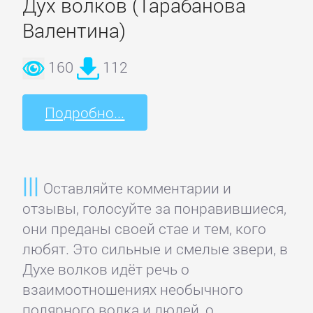
Программирование
Дух волков (Тарабанова
Валентина)
Программы
160
112
ЛЮБОВНЫЕ
Подробно...
РОМАНЫ
Зарубежные
любовные
Оставляйте комментарии и
романы
отзывы, голосуйте за понравившиеся,
они преданы своей стае и тем, кого
любят. Это сильные и смелые звери, в
Исторические
Духе волков идёт речь о
любовные
взаимоотношениях необычного
романы
полярного волка и людей, о