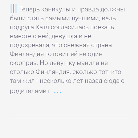
Кинематограф,
Теперь каникулы и правда должны
театр
были стать самыми лучшими, ведь
подруга Катя согласилась поехать
Критика
вместе с ней, девушка и не
подозревала, что снежная страна
КЛАССИКА
Финляндия готовит ей не один
сюрприз. Но девушку манила не
столько Финляндия, сколько тот, кто
Древневосточная
там жил - несколько лет назад сюда с
литература
родителями п
Зарубежная
классика
Классическая