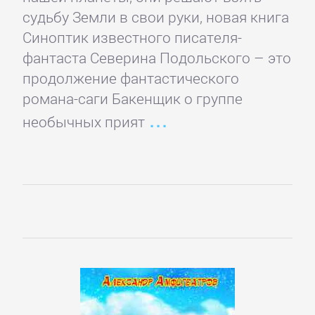
Недвижимость
судьбу Земли в свои руки, новая книга
Синоптик известного писателя-
фантаста Северина Подольского – это
О
продолжение фантастического
бизнесе
романа-саги Бакенщик о группе
популярно
необычных прият
Отраслевые
издания
Поиск
работы,
карьера
Управление,