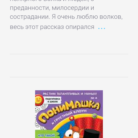
преданности, милосердии и
Короткие
сострадании. Я очень люблю волков,
любовные
весь этот рассказ опирался
романы
Любовно-
фантастические
романы
Остросюжетные
любовные
романы
Современные
любовные