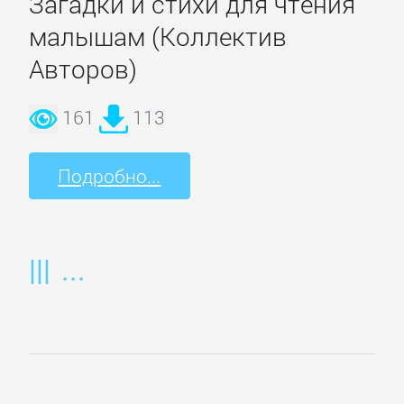
Загадки и стихи для чтения
Русская
классика
малышам (Коллектив
Авторов)
Советская
литература
161
113
Старинная
Подробно...
литература:
прочее
КОМПЬЮТЕРНАЯ
ЛИТЕРАТУРА
Базы