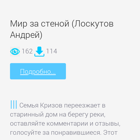
Полицейские
детективы
Мир за стеной (Лоскутов
Андрей)
Современные
детективы
162
114
Шпионские
Подробно...
детективы
ДЕТСКИЕ
КНИГИ
Семья Кризов переезжает в
старинный дом на берегу реки,
оставляйте комментарии и отзывы,
Детская
голосуйте за понравившиеся. Этот
проза