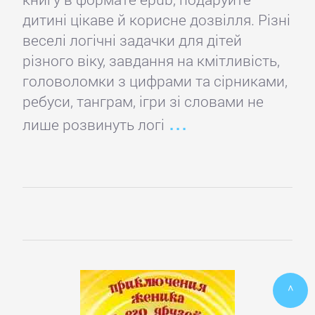
дитині цікаве й корисне дозвілля. Різні
ПОЭЗИЯ
веселі логічні задачки для дітей
И
різного віку, завдання на кмітливість,
ДРАМА
головоломки з цифрами та сірниками,
ребуси, танграм, ігри зі словами не
Драматургия
лише розвинуть логі
Зарубежная
драматургия
Зарубежные
стихи
^
Поэзия