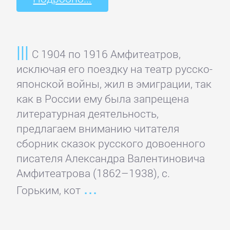
Боевики:
Прочее
С 1904 по 1916 Амфитеатров,
Криминальные
исключая его поездку на театр русско-
боевики
японской войны, жил в эмиграции, так
как в России ему была запрещена
Триллеры
литературная деятельность,
предлагаем вниманию читателя
ДЕТЕКТИВЫ
сборник сказок русского довоенного
писателя Александра Валентиновича
Амфитеатрова (1862–1938), с.
Зарубежные
детективы
Горьким, кот
Иронические