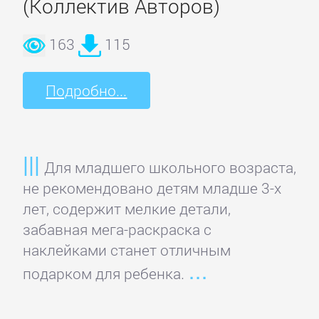
(Коллектив Авторов)
Литература
163
115
Присоединиться
Подробно...
Войти
Для младшего школьного возраста,
Контакт
не рекомендовано детям младше 3-х
лет, содержит мелкие детали,
Карта
забавная мега-раскраска с
сайта
наклейками станет отличным
подарком для ребенка.
БИЗНЕС