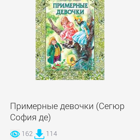
детские
книги
Книги
для
детей:
прочее
Сказки
Учебная
Примерные девочки (Сегюр
литература
София де)
ДОМАШНИЙ
162
114