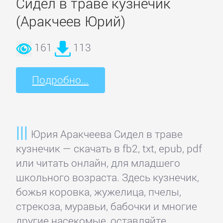
Сидел в траве кузнечик
Зарубежная
(Аракчеев Юрий)
классика
161
113
Зарубежная
образовательная
Подробно...
литература
Зарубежная
Юрия Аракчеева Сидел в траве
прикладная
кузнечик — скачать в fb2, txt, epub, pdf
и
или читать онлайн, для младшего
научно-
школьного возраста. Здесь кузнечик,
популярная
божья коровка, жужелица, пчелы,
литература
стрекоза, муравьи, бабочки и многие
другие насекомые, оставляйте