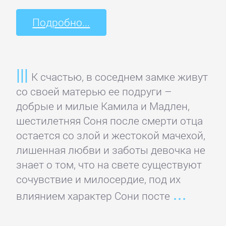
ОЧАГ
Подробно...
Автомобили
и
ПДД
К счастью, в соседнем замке живут
со своей матерью ее подруги –
Воспитание
добрые и милые Камила и Мадлен,
детей
шестилетняя Соня после смерти отца
остается со злой и жестокой мачехой,
лишенная любви и заботы девочка не
Дом
знает о том, что на свете существуют
и
сочувствие и милосердие, под их
Семья:
влиянием характер Сони посте
прочее