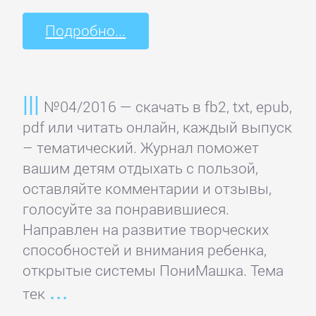
Культурология
Подробно...
Математика
№04/2016 — скачать в fb2, txt, epub,
Медицина
pdf или читать онлайн, каждый выпуск
– тематический. Журнал поможет
Педагогика
вашим детям отдыхать с пользой,
оставляйте комментарии и отзывы,
голосуйте за понравившиеся.
Политика,
Направлен на развитие творческих
политология
способностей и внимания ребенка,
открытые системы ПониМашка. Тема
Прочая
тек
образовательная