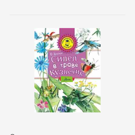
Спорт,
фитнес
Хобби,
Ремесла
Эротика,
Секс
ЗАРУБЕЖНОЕ
Зарубежная
драматургия