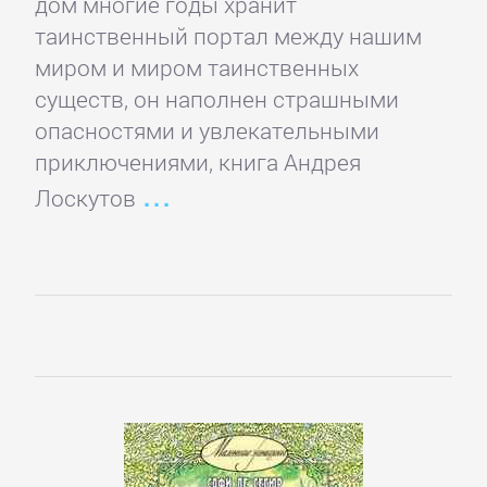
дом многие годы хранит
таинственный портал между нашим
Детская
миром и миром таинственных
фантастика
существ, он наполнен страшными
опасностями и увлекательными
Детские
приключениями, книга Андрея
детективы
Лоскутов
Детские
приключения
Детские
стихи
Зарубежные