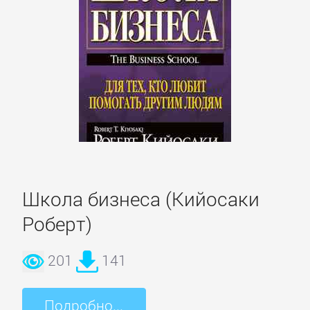
Делопроизводство
Зарубежная
деловая
литература
Корпоративная
культура
Школа бизнеса (Кийосаки
Личные
финансы
Роберт)
201
141
Малый
бизнес
Подробно...