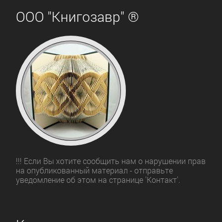
ЗАРУБЕЖНОЕ
ООО "Книгозавр" ®
Зарубежная
драматургия
Зарубежная
классика
Зарубежная
образовательная
литература
!!! Если Вы хотите сообщить нам о нарушении прав
на опубликованный материал - отправьте
уведомление об этом на странице 'Контакт'.
Зарубежная
прикладная
и