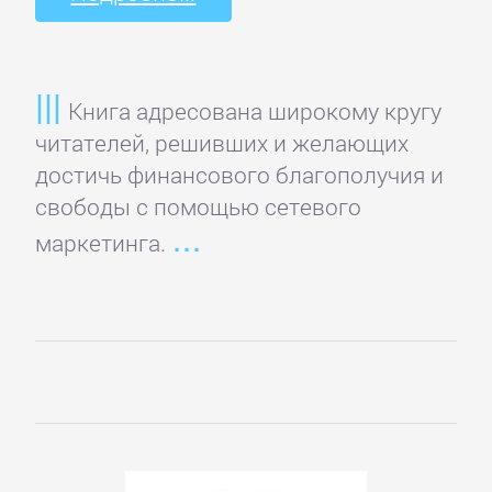
Маркетинг,
PR,
реклама
Книга адресована широкому кругу
читателей, решивших и желающих
Недвижимость
достичь финансового благополучия и
свободы с помощью сетевого
маркетинга.
О
бизнесе
популярно
Отраслевые
издания
Поиск