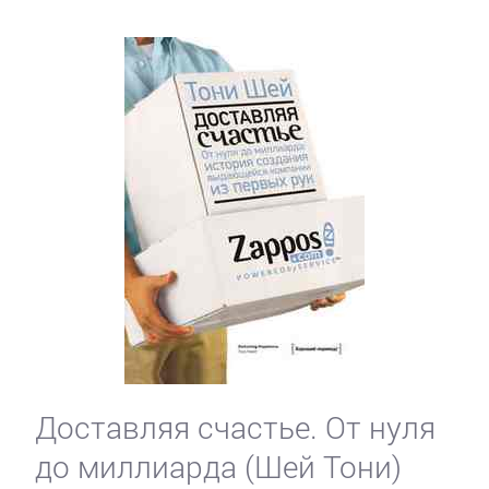
Здоровье
Кулинария
Природа
и
животные
Развлечения
Сад
и
Огород
Доставляя счастье. От нуля
до миллиарда (Шей Тони)