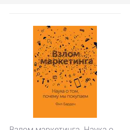
Детские
стихи
Зарубежные
детские
книги
Книги
для
детей:
прочее
Сказки
Взлом маркетинга. Наука о