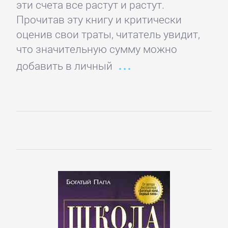
Карта
эти счета все растут и растут.
сайта
Прочитав эту книгу и критически
оценив свои траты, читатель увидит,
БИЗНЕС
что значительную сумму можно
добавить в личный
Банковское
дело
Бухучет,
налогообложение,
аудит
ВЭД