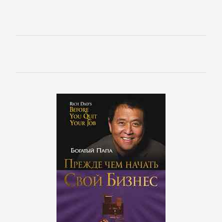
Зарубежные
детективы
Иронические
детективы
Исторические
детективы
Классические
детективы
Крутой
детектив