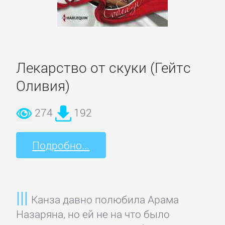
романы
Эротическая
литература
Лекарство от скуки (Гейтс
Оливия)
НАУКА
274
192
Биология
Подробно...
Иностранные
языки
Канза давно полюбила Арама
История
Назаряна, но ей не на что было