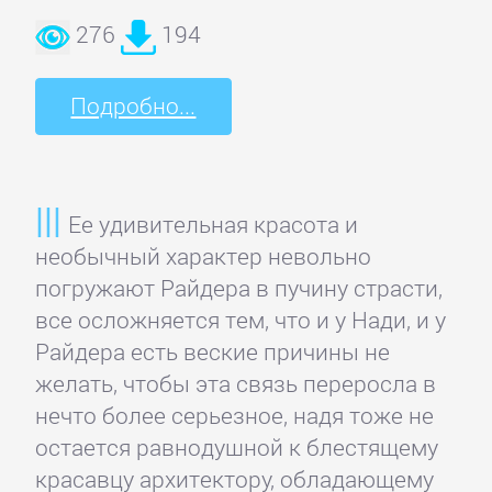
Русская
классика
276
194
Советская
Подробно...
литература
Старинная
Ее удивительная красота и
литература:
необычный характер невольно
прочее
погружают Райдера в пучину страсти,
все осложняется тем, что и у Нади, и у
КОМПЬЮТЕРНАЯ
Райдера есть веские причины не
ЛИТЕРАТУРА
желать, чтобы эта связь переросла в
нечто более серьезное, надя тоже не
остается равнодушной к блестящему
Базы
красавцу архитектору, обладающему