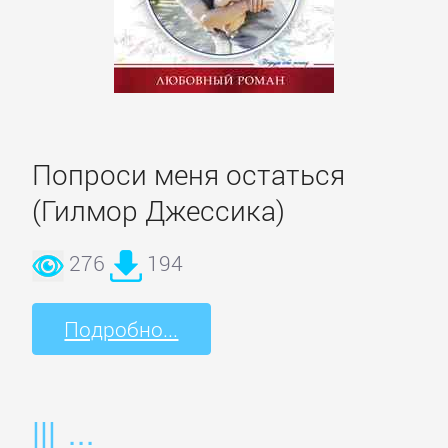
Программирование
Программы
ЛЮБОВНЫЕ
РОМАНЫ
Попроси меня остаться
(Гилмор Джессика)
Зарубежные
276
194
любовные
романы
Подробно...
Исторические
любовные
романы