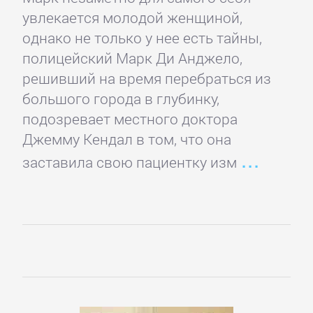
Кинематограф,
увлекается молодой женщиной,
театр
однако не только у нее есть тайны,
полицейский Марк Ди Анджело,
Критика
решивший на время перебраться из
большого города в глубинку,
КЛАССИКА
подозревает местного доктора
Джемму Кендал в том, что она
заставила свою пациентку изм
Древневосточная
литература
Зарубежная
классика
Классическая