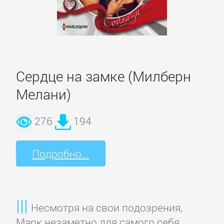
романы
Зарубежные
приключения
Сердце на замке (Милберн
Зарубежные
Мелани)
стихи
276
194
Современная
зарубежная
Подробно...
литература
ИСКУССТВО
Несмотря на свои подозрения,
Марк незаметно для самого себя