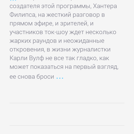
создателя этой программы, Хантера
Банковское
Филипса, на жесткий разговор в
дело
прямом эфире, и зрителей, и
участников ток-шоу ждет несколько
Бухучет,
жарких раундов и неожиданные
налогообложение,
откровения, в жизни журналистки
аудит
Карли Вулф не все так гладко, как
может показаться на первый взгляд,
ВЭД
ее снова броси
Делопроизводство
Зарубежная
деловая
литература