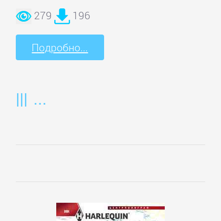
279
196
Детская
фантастика
Подробно...
Детские
детективы
Детские
приключения
Детские
стихи
Зарубежные