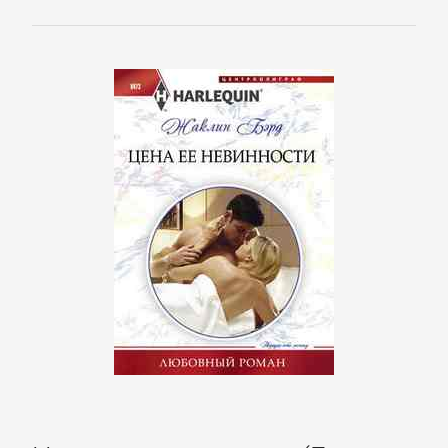
Спорт,
фитнес
Хобби,
Ремесла
Эротика,
Секс
ЗАРУБЕЖНОЕ
Зарубежная
драматургия