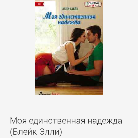
проза
Литература
19
века
Литература
20
века
Мифы.
Легенды.
Эпос
Моя единственная надежда
(Блейк Элли)