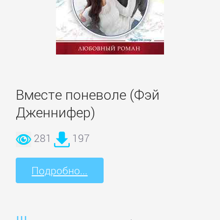
Боевики:
Прочее
Криминальные
боевики
Вместе поневоле (Фэй
Триллеры
Дженнифер)
ДЕТЕКТИВЫ
281
197
Зарубежные
Подробно...
детективы
Иронические