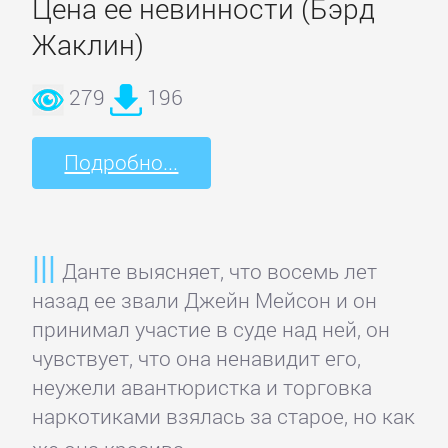
Цена ее невинности (Бэрд
Зарубежная
Жаклин)
классика
279
196
Зарубежная
образовательная
Подробно...
литература
Зарубежная
Данте выясняет, что восемь лет
прикладная
назад ее звали Джейн Мейсон и он
и
принимал участие в суде над ней, он
научно-
чувствует, что она ненавидит его,
популярная
неужели авантюристка и торговка
литература
наркотиками взялась за старое, но как