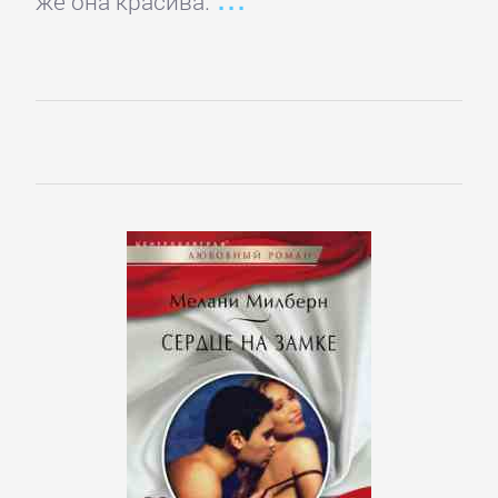
же она красива.
Зарубежная
публицистика
Зарубежная
фантастика
Зарубежное
фэнтези
Зарубежные
детективы
Зарубежные
любовные