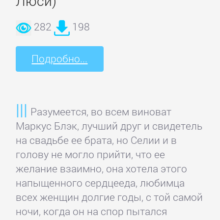
Люси)
Недвижимость
282
198
О
бизнесе
Подробно...
популярно
Отраслевые
Разумеется, во всем виноват
издания
Маркус Блэк, лучший друг и свидетель
на свадьбе ее брата, но Селии и в
Поиск
голову не могло прийти, что ее
работы,
желание взаимно, она хотела этого
карьера
напыщенного сердцееда, любимца
всех женщин долгие годы, с той самой
ночи, когда он на спор пытался
Управление,