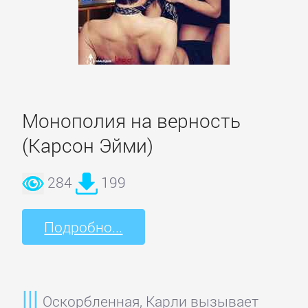
Литература
Присоединиться
Монополия на верность
Войти
(Карсон Эйми)
Контакт
284
199
Карта
Подробно...
сайта
БИЗНЕС
Оскорбленная, Карли вызывает