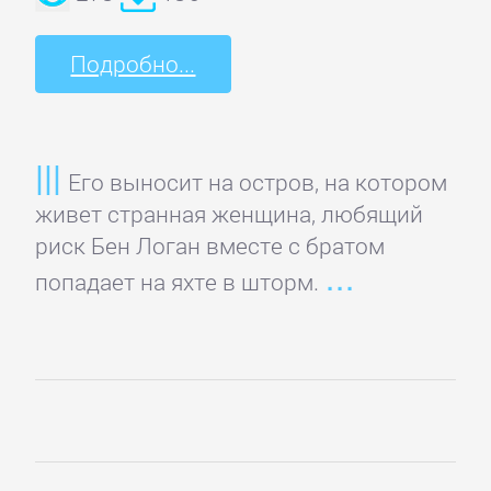
ОЧАГ
Подробно...
Автомобили
и
ПДД
Его выносит на остров, на котором
живет странная женщина, любящий
Воспитание
риск Бен Логан вместе с братом
детей
попадает на яхте в шторм.
Дом
и
Семья:
прочее