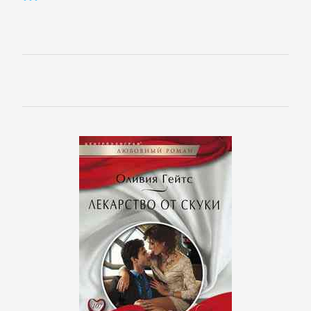
Короткие
любовные
романы
Любовно-
фантастические
романы
Остросюжетные
любовные
романы
Современные
любовные