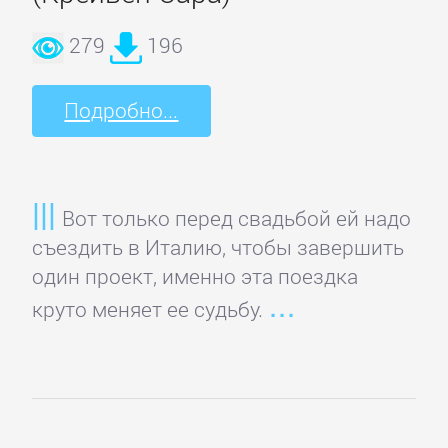
и
279
196
животные
Подробно...
Развлечения
Сад
Вот только перед свадьбой ей надо
и
съездить в Италию, чтобы завершить
Огород
один проект, именно эта поездка
круто меняет ее судьбу.
Самосовершенствование
Сделай
Сам