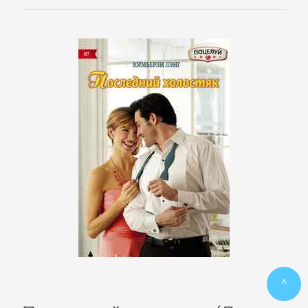
ПОЭЗИЯ
И
ДРАМА
Драматургия
Зарубежная
драматургия
Зарубежные
стихи
^
Поэзия