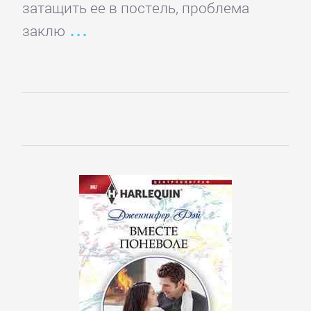
затащить ее в постель, проблема
подбор
персонала
заклю
Ценные
бумаги,
инвестиции
Экономика
БОЕВИКИ
Боевая
фантастика