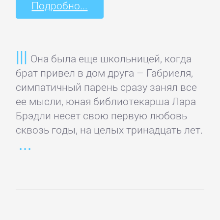
Подробно...
Языкознание
ПОВЕСТИ
И
Она была еще школьницей, когда
РАССКАЗЫ
брат привел в дом друга – Габриеля,
симпатичный парень сразу занял все
ее мысли, юная библиотекарша Лара
Очерки
Брэдли несет свою первую любовь
сквозь годы, на целых тринадцать лет.
Повести
Рассказы
Эссе