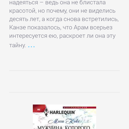
надеяться – ведь она не блистала
Культурология
красотой, но почему, они не виделись
десять лет, а когда снова встретились,
Канзе показалось, что Арам всерьез
Математика
интересуется ею, раскроет ли она эту
тайну.
Медицина
Педагогика
Политика,
политология
Прочая
образовательная