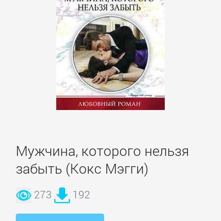
литература
Социология
Техническая
литература
Физика
Философия
Мужчина, которого нельзя
забыть (Кокс Мэгги)
Юриспруденция,
право
273
192