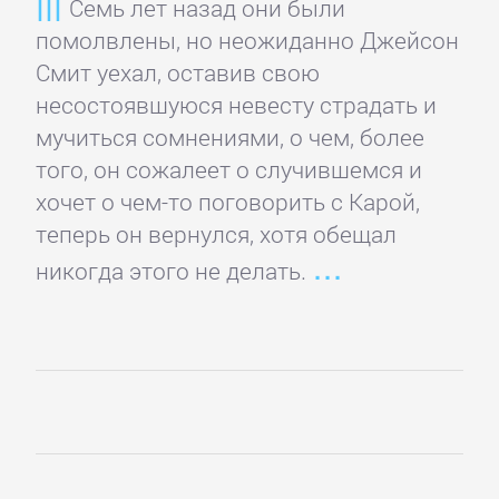
Семь лет назад они были
детективы
помолвлены, но неожиданно Джейсон
Смит уехал, оставив свою
Исторические
несостоявшуюся невесту страдать и
детективы
мучиться сомнениями, о чем, более
того, он сожалеет о случившемся и
Классические
хочет о чем-то поговорить с Карой,
детективы
теперь он вернулся, хотя обещал
никогда этого не делать.
Крутой
детектив
Политические
детективы