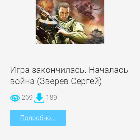
Культурология
Математика
Медицина
Игра закончилась. Началась
Педагогика
война (Зверев Сергей)
Политика,
269
189
политология
Подробно...
Прочая
образовательная