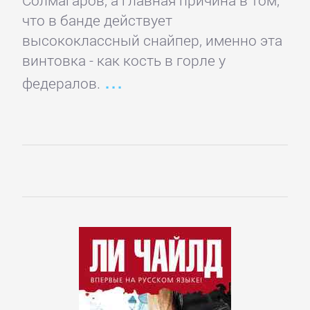
Солмагаров, а главная причина в том,
Банковское
что в банде действует
дело
высококлассный снайпер, именно эта
винтовка - как кость в горле у
федералов.
Бухучет,
налогообложение,
аудит
ВЭД
Делопроизводство
Зарубежная
деловая
литература