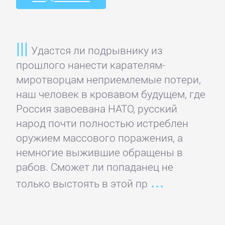
ОЧАГ
Автомобили
Удастся ли подрывнику из
и
прошлого нанести карателям-
ПДД
миротворцам неприемлемые потери,
наш человек в кровавом будущем, где
Воспитание
Россия завоевана НАТО, русский
детей
народ почти полностью истреблен
оружием массового поражения, а
Дом
немногие выжившие обращены в
и
рабов. Сможет ли попаданец не
Семья:
только выстоять в этой пр
прочее