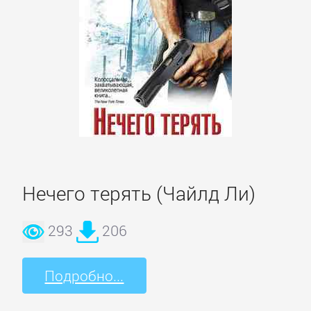
Корпоративная
культура
Личные
финансы
Малый
Нечего терять (Чайлд Ли)
бизнес
293
206
Маркетинг,
PR,
Подробно...
реклама