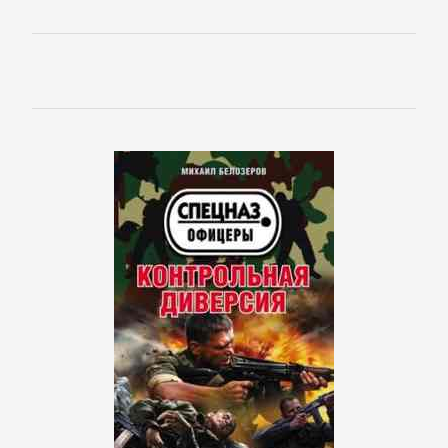
романы
Зарубежные
приключения
Зарубежные
стихи
Современная
зарубежная
литература
ИСКУССТВО