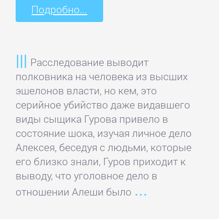
Зарубежная
Подробно...
публицистика
Зарубежная
Расследование выводит
фантастика
полковника на человека из высших
эшелонов власти, но кем, это
Зарубежное
серийное убийство даже видавшего
фэнтези
виды сыщика Гурова привело в
состояние шока, изучая личное дело
Зарубежные
Алексея, беседуя с людьми, которые
детективы
его близко знали, Гуров приходит к
выводу, что уголовное дело в
отношении Алеши было
Зарубежные
любовные