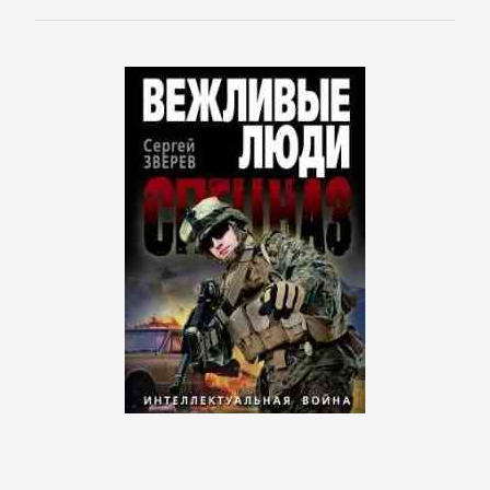
детективы
Исторические
детективы
Классические
детективы
Крутой
детектив
Политические
детективы