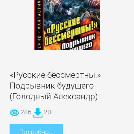
детские
книги
Книги
для
детей:
прочее
«Русские бессмертны!»
Сказки
Подрывник будущего
(Голодный Александр)
Учебная
литература
286
201
ДОМАШНИЙ
Подробно...