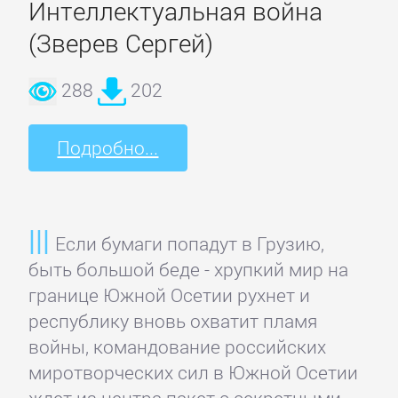
Интеллектуальная война
Полицейские
(Зверев Сергей)
детективы
288
202
Современные
детективы
Подробно...
Шпионские
детективы
Если бумаги попадут в Грузию,
ДЕТСКИЕ
быть большой беде - хрупкий мир на
границе Южной Осетии рухнет и
КНИГИ
республику вновь охватит пламя
войны, командование российских
Детская
миротворческих сил в Южной Осетии
проза