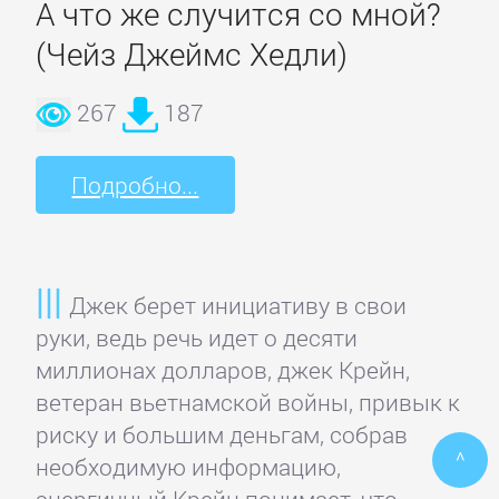
А что же случится со мной?
ПОЭЗИЯ
(Чейз Джеймс Хедли)
И
267
187
ДРАМА
Подробно...
Драматургия
Зарубежная
драматургия
Джек берет инициативу в свои
руки, ведь речь идет о десяти
миллионах долларов, джек Крейн,
Зарубежные
ветеран вьетнамской войны, привык к
стихи
риску и большим деньгам, собрав
^
необходимую информацию,
Поэзия
энергичный Крейн понимает, что