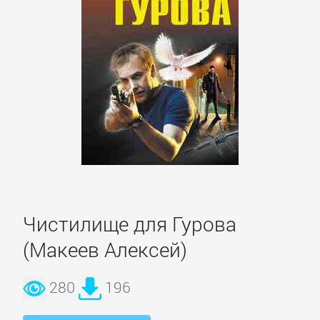
Зарубежная
классика
Зарубежная
образовательная
литература
Зарубежная
прикладная
Чистилище для Гурова
и
научно-
(Макеев Алексей)
популярная
литература
280
196