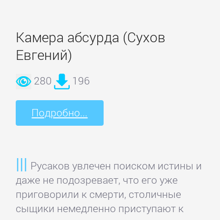
и
животные
Камера абсурда (Сухов
Евгений)
Развлечения
280
196
Сад
и
Подробно...
Огород
Самосовершенствование
Русаков увлечен поиском истины и
даже не подозревает, что его уже
Сделай
приговорили к смерти, столичные
Сам
сыщики немедленно приступают к