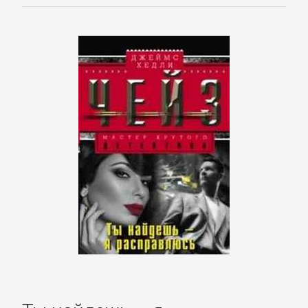
подбор
персонала
Ценные
бумаги,
инвестиции
Экономика
БОЕВИКИ
Боевая
фантастика