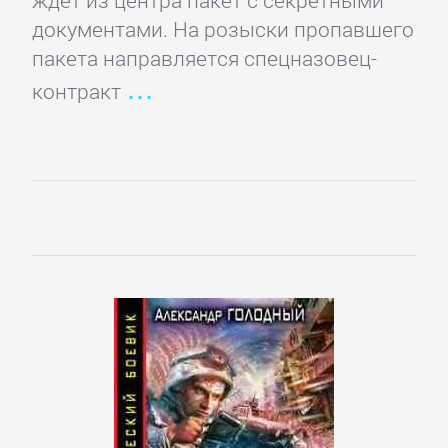
ждет из центра пакет с секретными
документами. На розыски пропавшего
Детская
пакета направляется спецназовец-
фантастика
контракт
Детские
детективы
Детские
приключения
Детские
стихи
Зарубежные