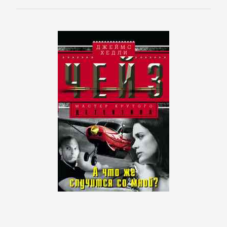
Языкознание
ПОВЕСТИ
И
РАССКАЗЫ
Очерки
Повести
Рассказы
Эссе