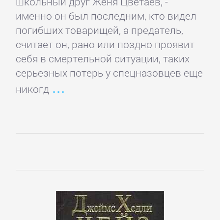
школьный друг Женя Цветаев, -
проза
именно он был последним, кто видел
погибших товарищей, а предатель,
Литература
считает он, рано или поздно проявит
19
себя в смертельной ситуации, таких
века
серьезных потерь у спецназовцев еще
никогд
Литература
20
века
Мифы.
Легенды.
Эпос