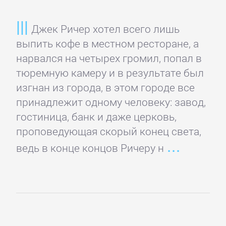
Недвижимость
Джек Ричер хотел всего лишь
выпить кофе в местном ресторане, а
О
нарвался на четырех громил, попал в
бизнесе
тюремную камеру и в результате был
популярно
изгнан из города, в этом городе все
принадлежит одному человеку: завод,
Отраслевые
гостиница, банк и даже церковь,
издания
проповедующая скорый конец света,
ведь в конце концов Ричеру н
Поиск
работы,
карьера
Управление,