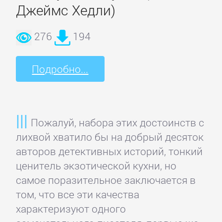
Джеймс Хедли)
Короткие
любовные
276
194
романы
Подробно...
Любовно-
фантастические
романы
Пожалуй, набора этих достоинств с
лихвой хватило бы на добрый десяток
Остросюжетные
авторов детективных историй, тонкий
любовные
ценитель экзотической кухни, но
романы
самое поразительное заключается в
том, что все эти качества
Современные
характеризуют одного
любовные