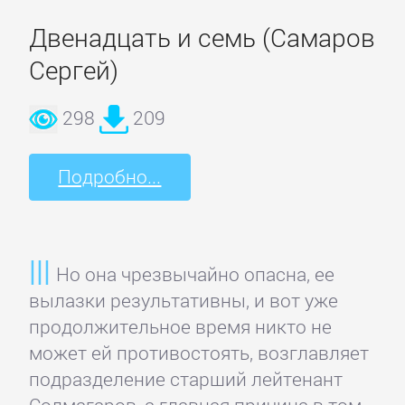
Двенадцать и семь (Самаров
Литература
Сергей)
Присоединиться
298
209
Войти
Подробно...
Контакт
Но она чрезвычайно опасна, ее
Карта
вылазки результативны, и вот уже
сайта
продолжительное время никто не
может ей противостоять, возглавляет
БИЗНЕС
подразделение старший лейтенант