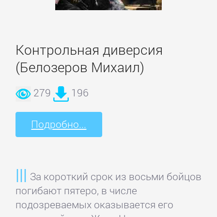
Кинематограф,
театр
Контрольная диверсия
Критика
(Белозеров Михаил)
КЛАССИКА
279
196
Древневосточная
Подробно...
литература
Зарубежная
классика
За короткий срок из восьми бойцов
погибают пятеро, в числе
подозреваемых оказывается его
Классическая