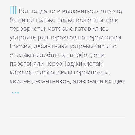
литература
Вот тогда-то и выяснилось, что это
были не только наркоторговцы, но и
Социология
террористы, которые готовились
устроить ряд терактов на территории
Техническая
России, десантники устремились по
литература
следам недобитых талибов, они
перегоняли через Таджикистан
Физика
караван с афганским героином, и,
увидев десантников, атаковали их, дес
Философия
Юриспруденция,
право