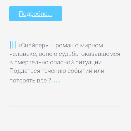
данных
Подробно...
Интернет
Компьютерное
«Снайпер» – роман о мирном
Железо
человеке, волею судьбы оказавшемся
в смертельно опасной ситуации.
Компьютеры:
Поддаться течению событий или
прочее
потерять все ?
ОС
и
Сети