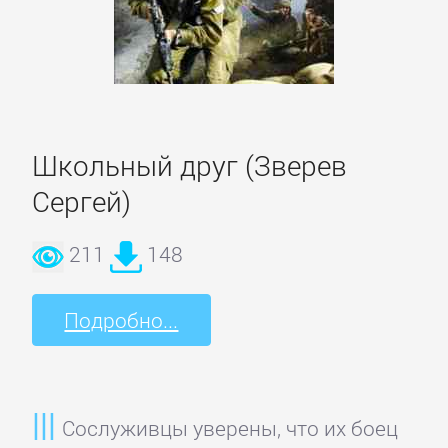
детские
книги
Книги
для
Школьный друг (Зверев
детей:
Сергей)
прочее
211
148
Сказки
Подробно...
Учебная
литература
ДОМАШНИЙ
Сослуживцы уверены, что их боец