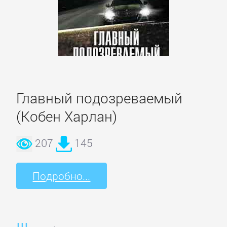
Зарубежная
классика
Зарубежная
образовательная
литература
Главный подозреваемый
(Кобен Харлан)
Зарубежная
прикладная
207
145
и
научно-
Подробно...
популярная
литература