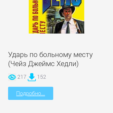
Литература
Присоединиться
Войти
Ударь по больному месту
(Чейз Джеймс Хедли)
Контакт
217
152
Карта
сайта
Подробно...
БИЗНЕС