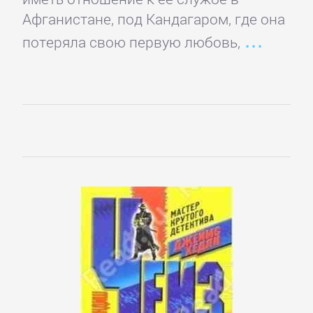
романы
Афганистане, под Кандагаром, где она
потеряла свою первую любовь,
Эротическая
литература
НАУКА
Биология
Иностранные
языки
История