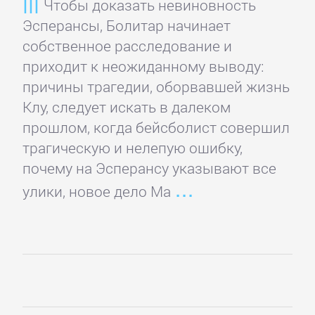
Чтобы доказать невиновность
Зарубежная
Эсперансы, Болитар начинает
публицистика
собственное расследование и
приходит к неожиданному выводу:
Зарубежная
причины трагедии, оборвавшей жизнь
фантастика
Клу, следует искать в далеком
прошлом, когда бейсболист совершил
Зарубежное
трагическую и нелепую ошибку,
фэнтези
почему на Эсперансу указывают все
улики, новое дело Ма
Зарубежные
детективы
Зарубежные
любовные