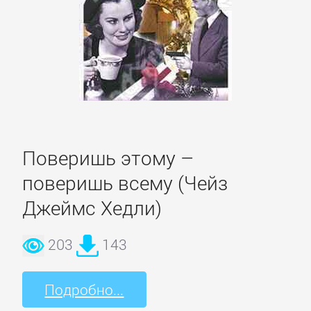
Языкознание
ПОВЕСТИ
И
РАССКАЗЫ
Очерки
Поверишь этому –
поверишь всему (Чейз
Повести
Джеймс Хедли)
Рассказы
203
143
Подробно...
Эссе