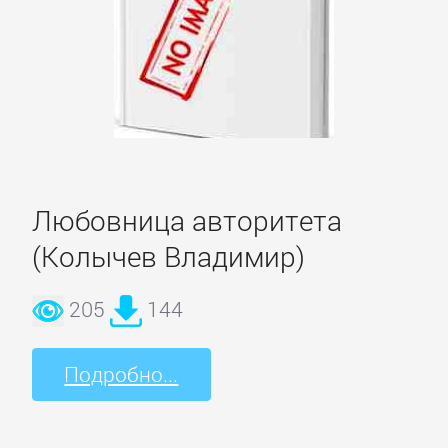
Русская
классика
Советская
литература
Старинная
Любовница авторитета
литература:
прочее
(Колычев Владимир)
205
144
КОМПЬЮТЕРНАЯ
ЛИТЕРАТУРА
Подробно...
Базы