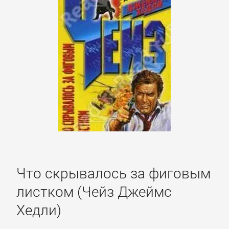
подбор
персонала
Ценные
бумаги,
инвестиции
Экономика
БОЕВИКИ
Что скрывалось за фиговым
Боевая
листком (Чейз Джеймс
фантастика
Хедли)