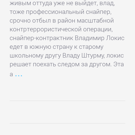
живым оттуда уже не выйдет, влад,
ОЧАГ
тоже профессиональный снайпер,
срочно отбыл в район масштабной
Автомобили
контртеррористической операции,
и
снайпер-контрактник Владимир Локис
ПДД
едет в южную страну к старому
школьному другу Владу Штурму, локис
Воспитание
решает поехать следом за другом. Эта
детей
а
Дом
и
Семья:
прочее