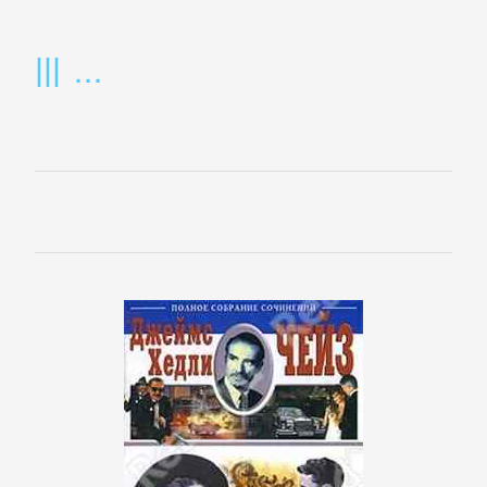
литература
Социология
Техническая
литература
Физика
Философия
Юриспруденция,
право