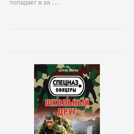
попадает в за
Детская
фантастика
Детские
детективы
Детские
приключения
Детские
стихи
Зарубежные