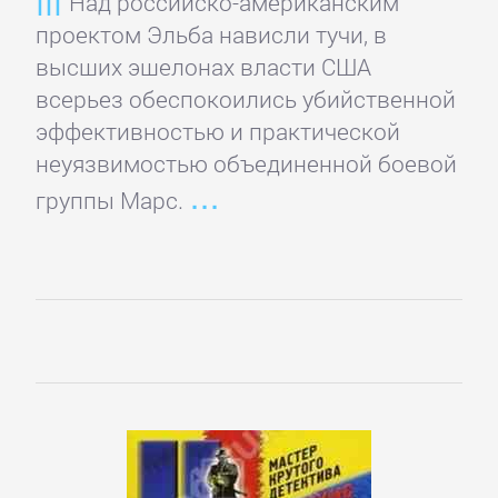
Над российско-американским
Недвижимость
проектом Эльба нависли тучи, в
высших эшелонах власти США
О
всерьез обеспокоились убийственной
бизнесе
эффективностью и практической
популярно
неуязвимостью объединенной боевой
группы Марс.
Отраслевые
издания
Поиск
работы,
карьера
Управление,