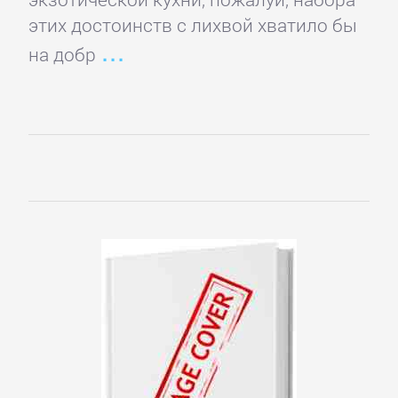
проза
этих достоинств с лихвой хватило бы
на добр
Литература
19
века
Литература
20
века
Мифы.
Легенды.
Эпос