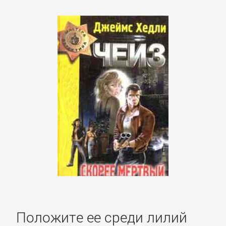
романы
Зарубежные
приключения
Зарубежные
стихи
Современная
зарубежная
литература
ИСКУССТВО
Положите ее среди лилий