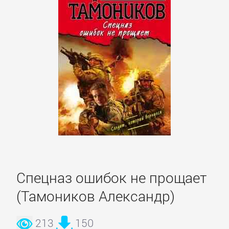
детективы
Исторические
детективы
Классические
детективы
Крутой
детектив
Спецназ ошибок не прощает
Политические
(Тамоников Александр)
детективы
213
150