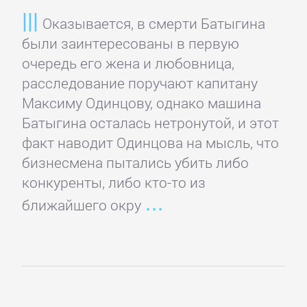
данных
Оказывается, в смерти Батыгина
были заинтересованы в первую
Интернет
очередь его жена и любовница,
расследование поручают капитану
Компьютерное
Максиму Одинцову, однако машина
Железо
Батыгина осталась нетронутой, и этот
факт наводит Одинцова на мысль, что
Компьютеры:
бизнесмена пытались убить либо
прочее
конкуренты, либо кто-то из
ближайшего окру
ОС
и
Сети