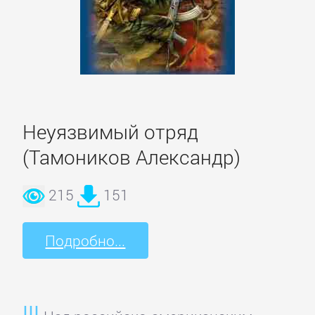
Корпоративная
культура
Личные
финансы
Неуязвимый отряд
(Тамоников Александр)
Малый
215
151
бизнес
Подробно...
Маркетинг,
PR,
реклама