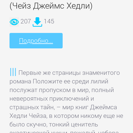
Кинематограф,
(Чейз Джеймс Хедли)
театр
207
145
Критика
Подробно...
КЛАССИКА
Древневосточная
Первые же страницы знаменитого
литература
романа Положите ее среди лилий
послужат пропуском в мир, полный
невероятных приключений и
Зарубежная
страшных тайн, – мир книг Джеймса
классика
Хедли Чейза, в котором никому еще не
было скучно, тонкий ценитель
Классическая
экзотической кухни, пожалуй, набора