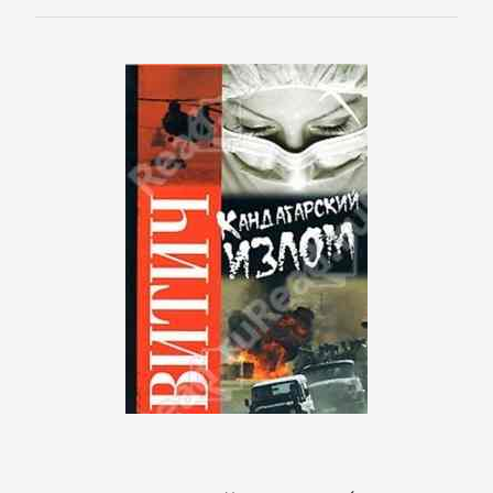
Программирование
Программы
ЛЮБОВНЫЕ
РОМАНЫ
Зарубежные
любовные
романы
Исторические
любовные
романы