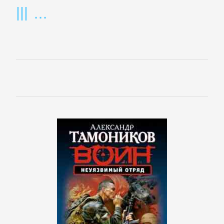
Банковское
дело
Бухучет,
налогообложение,
аудит
ВЭД
Делопроизводство
Зарубежная
деловая
литература