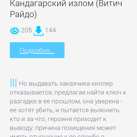
Кандагарский излом (Витич
Короткие
Райдо)
любовные
романы
205
144
Любовно-
Подробно...
фантастические
романы
Но выдавать заказчика киллер
Остросюжетные
отказывается, предлагая найти ключ к
любовные
разгадке в ее прошлом, она уверена -
романы
ее хотят убить, и пытается выяснить:
кто и за что, героиня приходит к
Современные
выводу: причина похищения может
любовные
иметь отношение к ее службе в