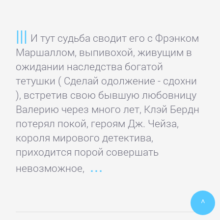
ПОЭЗИЯ
И
И тут судьба сводит его с Фрэнком
ДРАМА
Маршаллом, выпивохой, живущим в
ожидании наследства богатой
тетушки ( Сделай одолжение - сдохни
Драматургия
), встретив свою бывшую любовницу
Валерию через много лет, Клэй Бердн
Зарубежная
потерял покой, героям Дж. Чейза,
драматургия
короля мирового детектива,
приходится порой совершать
Зарубежные
невозможное,
стихи
^
Поэзия