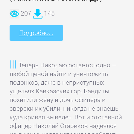
и
207
145
животные
Подробно...
Развлечения
Сад
Теперь Николаю остается одно –
и
любой ценой найти и уничтожить
Огород
подонков, даже в неприступных
ущельях Кавказских гор. Бандиты
Самосовершенствование
похитили жену и дочь офицера и
зверски их убили, никогда не знаешь,
Сделай
куда кривая выведет. Вот и отставной
Сам
офицер Николай Стариков надеялся