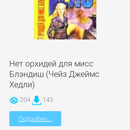
Культурология
Математика
Медицина
Нет орхидей для мисс
Педагогика
Блэндиш (Чейз Джеймс
Хедли)
Политика,
политология
204
143
Прочая
Подробно...
образовательная