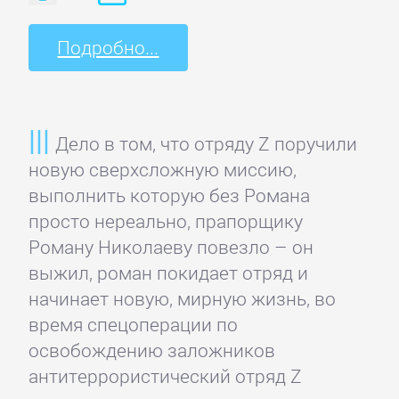
Полицейские
детективы
Подробно...
Современные
детективы
Дело в том, что отряду Z поручили
новую сверхсложную миссию,
Шпионские
выполнить которую без Романа
детективы
просто нереально, прапорщику
Роману Николаеву повезло – он
ДЕТСКИЕ
выжил, роман покидает отряд и
КНИГИ
начинает новую, мирную жизнь, во
время спецоперации по
освобождению заложников
Детская
антитеррористический отряд Z
проза