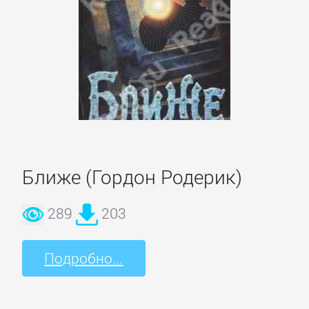
и
животные
Развлечения
Сад
и
Огород
Ближе (Гордон Родерик)
289
203
Самосовершенствование
Подробно...
Сделай
Сам