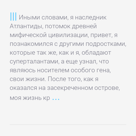
проза
Иными словами, я наследник
Литература
Атлантиды, потомок древней
19
мифической цивилизации, привет, я
века
познакомился с другими подростками,
которые так же, как и я, обладают
Литература
суперталантами, а еще узнал, что
20
являюсь носителем особого гена,
века
свои жизни. После того, как я
оказался на засекреченном острове,
моя жизнь кр
Мифы.
Легенды.
Эпос