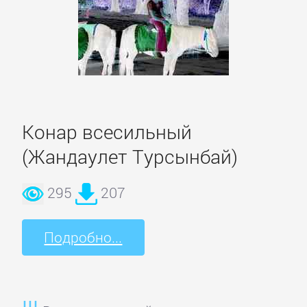
Корпоративная
культура
Личные
финансы
Конар всесильный
(Жандаулет Турсынбай)
Малый
бизнес
295
207
Маркетинг,
Подробно...
PR,
реклама