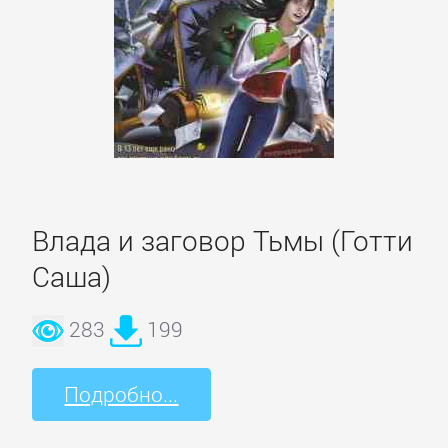
Короткие
любовные
романы
Любовно-
фантастические
романы
Влада и заговор Тьмы (Готти
Саша)
Остросюжетные
любовные
283
199
романы
Подробно...
Современные
любовные