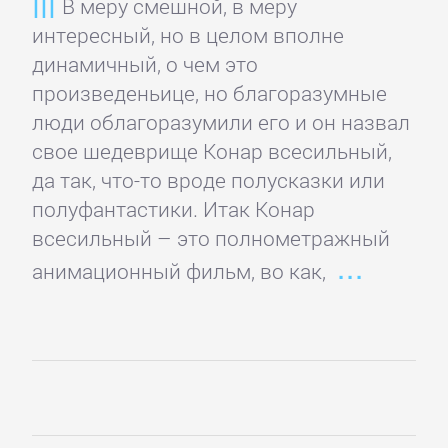
В меру смешной, в меру
Недвижимость
интересный, но в целом вполне
динамичный, о чем это
О
произведеньице, но благоразумные
бизнесе
люди облагоразумили его и он назвал
популярно
свое шедеврище Конар всесильный,
да так, что-то вроде полусказки или
полуфантастики. Итак Конар
Отраслевые
всесильный – это полнометражный
издания
анимационный фильм, во как,
Поиск
работы,
карьера
Управление,