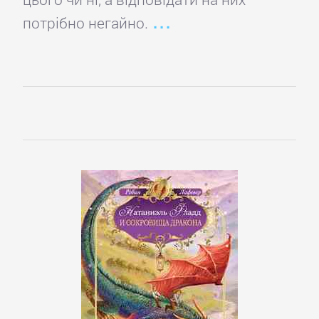
детективы
потрібно негайно.
Исторические
детективы
Классические
детективы
Крутой
детектив
Политические
детективы