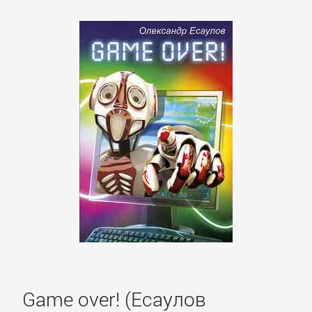
подбор
персонала
Ценные
бумаги,
инвестиции
Экономика
БОЕВИКИ
Боевая
фантастика
Game over! (Есаулов