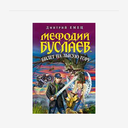
Русская
классика
Советская
литература
Старинная
литература:
прочее
КОМПЬЮТЕРНАЯ
ЛИТЕРАТУРА
Базы