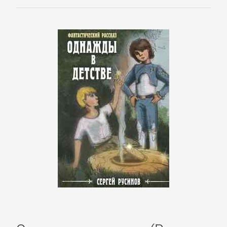
Зарубежная
классика
Зарубежная
образовательная
литература
Зарубежная
прикладная
и
научно-
популярная
литература