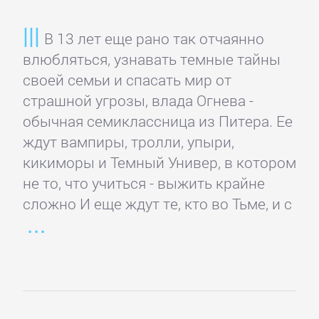
романы
В 13 лет еще рано так отчаянно
влюбляться, узнавать темные тайны
Эротическая
своей семьи и спасать мир от
литература
страшной угрозы, влада Огнева -
обычная семиклассница из Питера. Ее
НАУКА
ждут вампиры, тролли, упыри,
кикиморы и Темный Универ, в котором
Биология
не то, что учиться - выжить крайне
сложно И еще ждут те, кто во Тьме, и с
Иностранные
языки
История