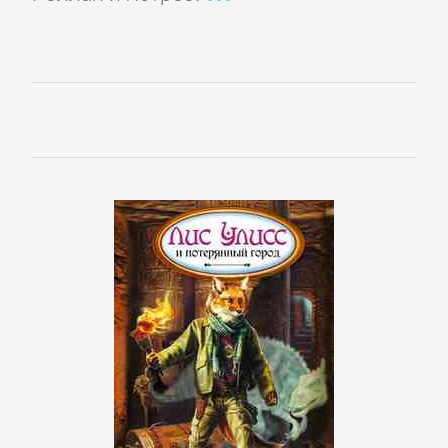
Языкознание
ПОВЕСТИ
И
РАССКАЗЫ
Очерки
Повести
Рассказы
Эссе