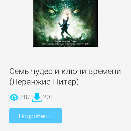
Кинематограф,
театр
Критика
КЛАССИКА
Древневосточная
Семь чудес и ключи времени
литература
(Леранжис Питер)
287
201
Зарубежная
классика
Подробно...
Классическая