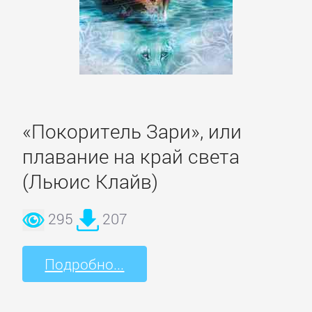
Литература
Присоединиться
Войти
«Покоритель Зари», или
плавание на край света
Контакт
(Льюис Клайв)
Карта
295
207
сайта
Подробно...
БИЗНЕС