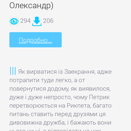
Олександр)
Боевики:
Прочее
294
206
Криминальные
Подробно...
боевики
Триллеры
Як вирватися із Заекрання, адже
ДЕТЕКТИВЫ
потрапити туди легко, а от
повернутися додому, як виявилося,
дуже і дуже непросто, чому Петрик
Зарубежные
перетворюється на Рикпета, багато
детективы
питань ставить перед друзями ця
дивовижна дружба, і бажають вони
Иронические
цього чи ні, а відповідати на них