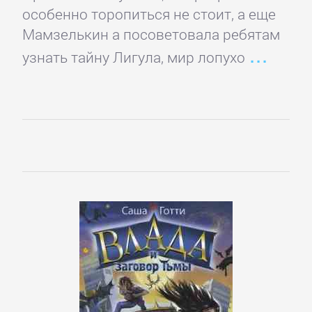
Программирование
особенно торопиться не стоит, а еще
Мамзелькин а посоветовала ребятам
Программы
узнать тайну Лигула, мир лопухо
ЛЮБОВНЫЕ
РОМАНЫ
Зарубежные
любовные
романы
Исторические
любовные
романы