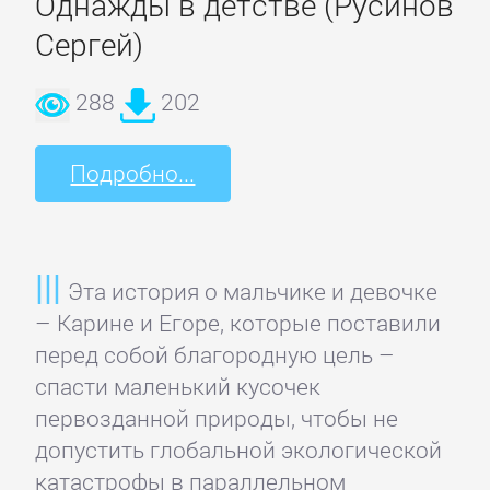
Однажды в детстве (Русинов
Зарубежная
Сергей)
публицистика
288
202
Зарубежная
фантастика
Подробно...
Зарубежное
фэнтези
Эта история о мальчике и девочке
– Карине и Егоре, которые поставили
Зарубежные
перед собой благородную цель –
детективы
спасти маленький кусочек
первозданной природы, чтобы не
Зарубежные
допустить глобальной экологической
любовные
катастрофы в параллельном