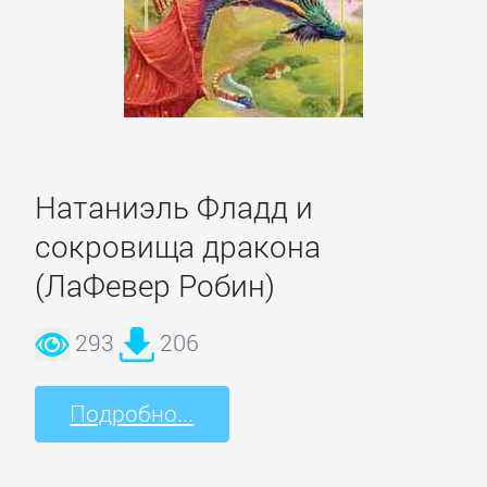
Полицейские
детективы
Современные
детективы
Натаниэль Фладд и
Шпионские
сокровища дракона
детективы
(ЛаФевер Робин)
ДЕТСКИЕ
293
206
КНИГИ
Подробно...
Детская
проза