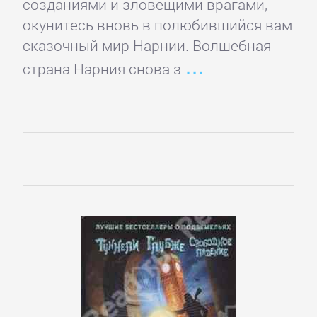
созданиями и зловещими врагами,
Домашние
окунитесь вновь в полюбившийся вам
Животные
сказочный мир Нарнии. Волшебная
страна Нарния снова з
Зарубежная
прикладная
и
научно-
популярная
литература
Здоровье
Кулинария
Природа