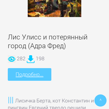
ПОЭЗИЯ
И
ДРАМА
Лис Улисс и потерянный
Драматургия
город (Адра Фред)
282
198
Зарубежная
драматургия
Подробно...
Зарубежные
стихи
^
Лисичка Берта, кот Константин и
Поэзия
пингвин Евгений твердо решили