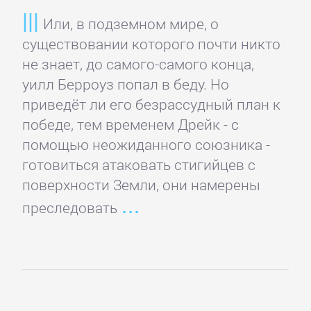
Спорт,
Или, в подземном мире, о
фитнес
существовании которого почти никто
не знает, до самого-самого конца,
уилл Берроуз попал в беду. Но
Хобби,
приведёт ли его безрассудный план к
Ремесла
победе, тем временем Дрейк - с
помощью неожиданного союзника -
Эротика,
готовиться атаковать стигийцев с
Секс
поверхности Земли, они намерены
преследовать
ЗАРУБЕЖНОЕ
Зарубежная
драматургия