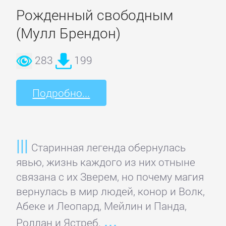
литература
Рожденный свободным
(Мулл Брендон)
Социология
283
199
Техническая
литература
Подробно...
Физика
Старинная легенда обернулась
Философия
явью, жизнь каждого из них отныне
связана с их Зверем, но почему магия
Юриспруденция,
вернулась в мир людей, конор и Волк,
право
Абеке и Леопард, Мейлин и Панда,
Роллан и Ястреб.