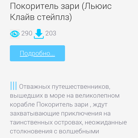
ОЧАГ
Покоритель зари (Льюис
Клайв стейплз)
Автомобили
290
203
и
ПДД
Подробно...
Воспитание
детей
Отважных путешественников,
Дом
вышедших в море на великолепном
и
корабле Покоритель зари , ждут
Семья:
захватывающие приключения на
прочее
таинственных островах, неожиданные
столкновения с волшебными