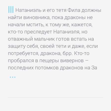
Натаниэль и его тетя Фила должны
Детская
найти виновника, пока драконы не
фантастика
начали мстить, к тому же, кажется,
кто-то преследует Натаниэля, но
Детские
отважный мальчик готов встать на
детективы
защиту себя, своей тети и даже, если
потребуется, дракона, брр. Кто-то
пробрался в пещеры вивернов –
Детские
последних потомков драконов на За
приключения
Детские
стихи
Зарубежные