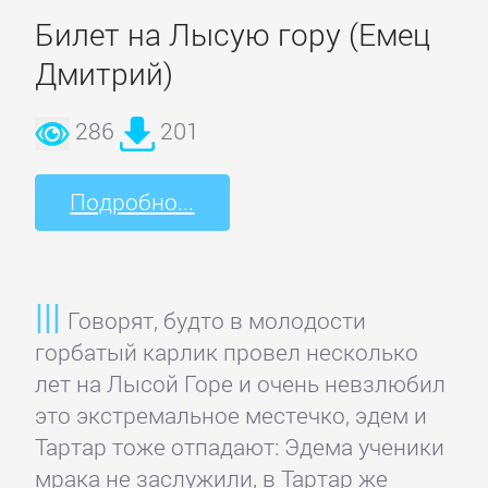
данных
Билет на Лысую гору (Емец
Дмитрий)
Интернет
286
201
Компьютерное
Железо
Подробно...
Компьютеры:
прочее
Говорят, будто в молодости
горбатый карлик провел несколько
ОС
лет на Лысой Горе и очень невзлюбил
и
это экстремальное местечко, эдем и
Сети
Тартар тоже отпадают: Эдема ученики
мрака не заслужили, в Тартар же