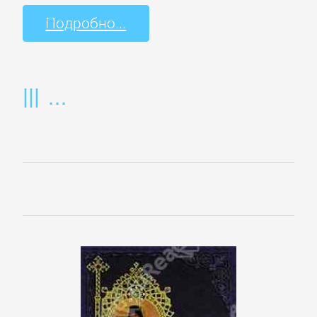
Культурология
Подробно...
Математика
Медицина
Педагогика
Политика,
политология
Прочая
образовательная