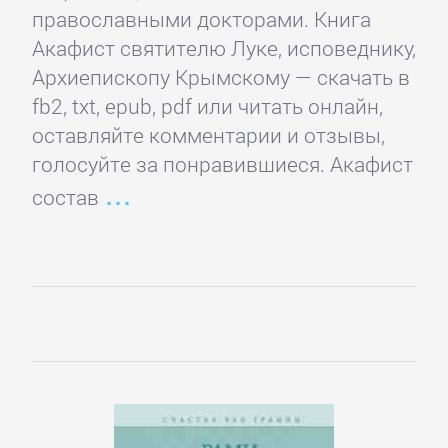
детские
православными докторами. Книга
книги
Акафист святителю Луке, исповеднику,
Архиепископу Крымскому — скачать в
fb2, txt, epub, pdf или читать онлайн,
Книги
оставляйте комментарии и отзывы,
для
голосуйте за понравившиеся. Акафист
детей:
состав
прочее
Сказки
Учебная
литература
ДОМАШНИЙ