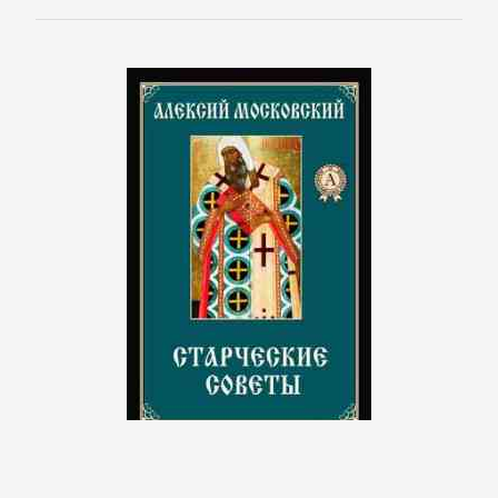
Корпоративная
культура
Личные
финансы
Малый
бизнес
Маркетинг,
PR,
реклама