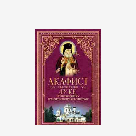
Полицейские
детективы
Современные
детективы
Шпионские
детективы
ДЕТСКИЕ
КНИГИ
Детская
проза