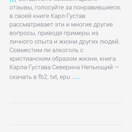
отзывы, голосуйте за понравившиеся,
Зарубежная
в своей книге Карл-Густав
классика
рассматривает эти и многие другие
вопросы, приводя примеры из
Зарубежная
личного опыта и жизни других людей.
образовательная
Совместим ли алкоголь с
литература
христианским образом жизни, книга
Карла-Густава Северина Непьющий —
Зарубежная
скачать в fb2, txt, epu
прикладная
и
научно-
популярная
литература