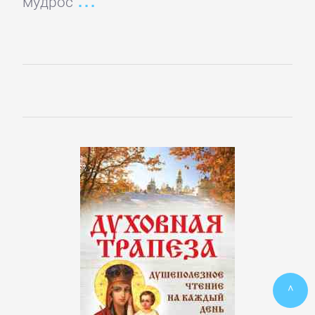
мудрос
ПОЭЗИЯ
И
ДРАМА
Драматургия
Зарубежная
драматургия
Зарубежные
стихи
^
Поэзия