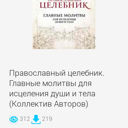
романы
Эротическая
литература
НАУКА
Православный целебник.
Биология
Главные молитвы для
Иностранные
исцеления души и тела
языки
(Коллектив Авторов)
История
312
219