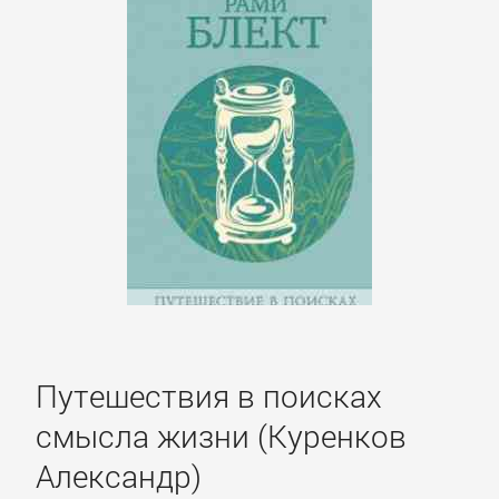
ОЧАГ
Автомобили
и
ПДД
Воспитание
детей
Дом
и
Путешествия в поисках
Семья:
смысла жизни (Куренков
прочее
Александр)