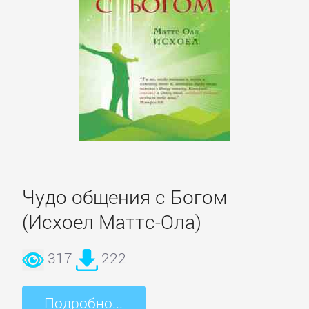
Боевики:
Прочее
Криминальные
боевики
Триллеры
ДЕТЕКТИВЫ
Чудо общения с Богом
(Исхоел Маттс-Ола)
Зарубежные
детективы
317
222
Иронические
Подробно...