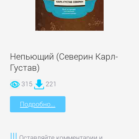
Спорт,
фитнес
Хобби,
Ремесла
Непьющий (Северин Карл-
Густав)
Эротика,
Секс
315
221
ЗАРУБЕЖНОЕ
Подробно...
Зарубежная
драматургия
Оставляйте комментарии и