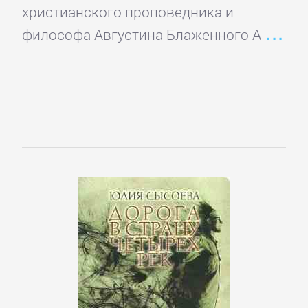
Кинематограф,
христианского проповедника и
театр
философа Августина Блаженного А
Критика
КЛАССИКА
Древневосточная
литература
Зарубежная
классика
Классическая