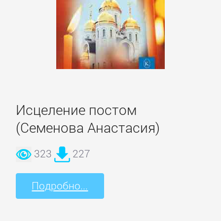
Литература
Присоединиться
Войти
Исцеление постом
Контакт
(Семенова Анастасия)
323
227
Карта
сайта
Подробно...
БИЗНЕС