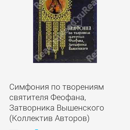
литература
Социология
Техническая
литература
Физика
Симфония по творениям
Философия
святителя Феофана,
Юриспруденция,
Затворника Вышенского
право
(Коллектив Авторов)