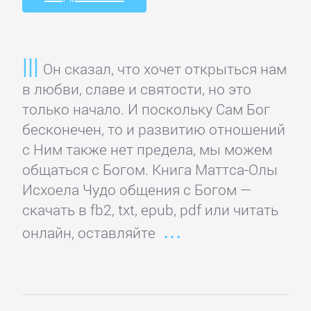
детективы
Исторические
Он сказал, что хочет открыться нам
детективы
в любви, славе и святости, но это
только начало. И поскольку Сам Бог
Классические
бесконечен, то и развитию отношений
детективы
с Ним также нет предела, мы можем
общаться с Богом. Книга Маттса-Олы
Крутой
Исхоела Чудо общения с Богом —
детектив
скачать в fb2, txt, epub, pdf или читать
онлайн, оставляйте
Политические
детективы