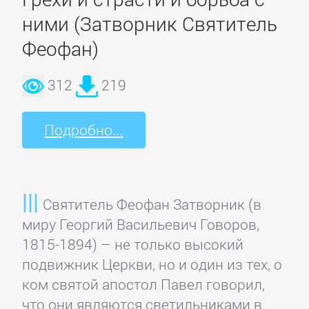
Программирование
ними (Затворник Святитель
Феофан)
Программы
312
219
ЛЮБОВНЫЕ
РОМАНЫ
Подробно...
Зарубежные
любовные
романы
Святитель Феофан Затворник (в
миру Георгий Васильевич Говоров,
1815-1894) – не только высокий
Исторические
подвижник Церкви, но и один из тех, о
любовные
ком святой апостол Павел говорил,
романы
что они являются светильниками в