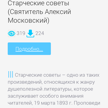
Старческие советы
Недвижимость
(Святитель Алексий
Московский)
О
бизнесе
319
224
популярно
Подробно...
Отраслевые
издания
Поиск
Старческие советы – одно из таких
работы,
произведений, относящихся к жанру
карьера
душеполезной литературы, которое
заслуживает особого внимания
читателей, 19 марта 1893 г. Проповеди
Управление,