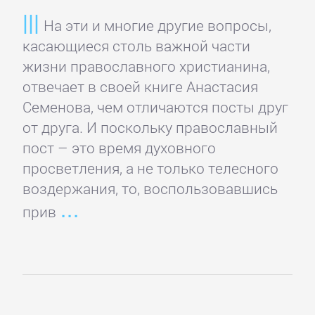
Банковское
На эти и многие другие вопросы,
дело
касающиеся столь важной части
жизни православного христианина,
отвечает в своей книге Анастасия
Бухучет,
Семенова, чем отличаются посты друг
налогообложение,
от друга. И поскольку православный
аудит
пост – это время духовного
просветления, а не только телесного
ВЭД
воздержания, то, воспользовавшись
прив
Делопроизводство
Зарубежная
деловая
литература