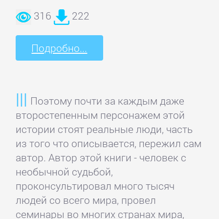
Домашние
316
222
Животные
Подробно...
Зарубежная
прикладная
и
научно-
Поэтому почти за каждым даже
популярная
второстепенным персонажем этой
литература
истории стоят реальные люди, часть
из того что описывается, пережил сам
Здоровье
автор. Автор этой книги - человек с
необычной судьбой,
проконсультировал много тысяч
Кулинария
людей со всего мира, провел
семинары во многих странах мира,
Природа