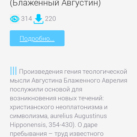
(Блаженный Августин)
романы
314
220
Зарубежные
приключения
Подробно...
Зарубежные
стихи
Произведения гения теологической
мысли Августина Блаженного Аврелия
Современная
послужили основой для
зарубежная
возникновения новых течений:
литература
христианского неоплатонизма и
символизма, aurelius Augustinus
ИСКУССТВО
Hipponensis, 354-430). О даре
пребывания – труд известного