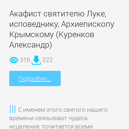
Акафист святителю Луке,
Детская
исповеднику, Архиепископу
фантастика
Крымскому (Куренков
Детские
Александр)
детективы
316
222
Детские
Подробно...
приключения
Детские
стихи
С именем этого святого нашего
времени связывают чудеса
Зарубежные
исцеления, почитается всеми