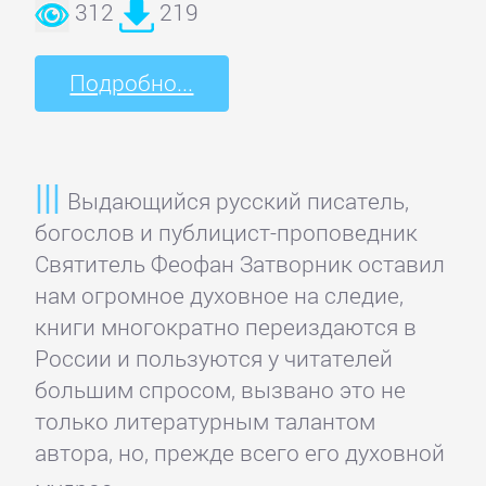
312
219
Языкознание
ПОВЕСТИ
Подробно...
И
РАССКАЗЫ
Выдающийся русский писатель,
богослов и публицист-проповедник
Очерки
Святитель Феофан Затворник оставил
нам огромное духовное на следие,
Повести
книги многократно переиздаются в
России и пользуются у читателей
Рассказы
большим спросом, вызвано это не
только литературным талантом
автора, но, прежде всего его духовной
Эссе