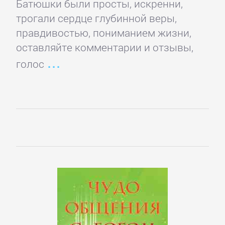
Батюшки были просты, искренни,
подбор
трогали сердце глубинной веры,
персонала
правдивостью, пониманием жизни,
оставляйте комментарии и отзывы,
Ценные
голос
бумаги,
инвестиции
Экономика
БОЕВИКИ
Боевая
фантастика