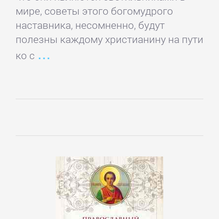
мире, советы этого богомудрого
Короткие
наставника, несомненно, будут
любовные
полезны каждому христианину на пути
романы
ко с
Любовно-
фантастические
романы
Остросюжетные
любовные
романы
Современные
любовные