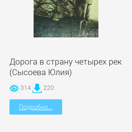
проза
Литература
19
века
Литература
Дорога в страну четырех рек
20
(Сысоева Юлия)
века
314
220
Мифы.
Легенды.
Подробно...
Эпос