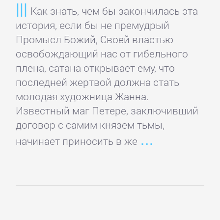
Русская
Как знать, чем бы закончилась эта
классика
история, если бы не премудрый
Промысл Божий, Своей властью
Советская
освобождающий нас от гибельного
литература
плена, сатана открывает ему, что
последней жертвой должна стать
Старинная
молодая художница Жанна.
литература:
Известный маг Петере, заключивший
прочее
договор с самим князем тьмы,
начинает приносить в же
КОМПЬЮТЕРНАЯ
ЛИТЕРАТУРА
Базы