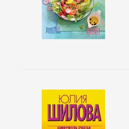
Боевики:
Прочее
Криминальные
боевики
Триллеры
ДЕТЕКТИВЫ
Зарубежные
детективы
Иронические
детективы