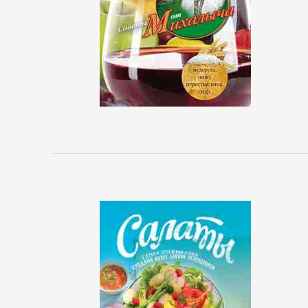
Управление,
подбор
персонала
Ценные
бумаги,
инвестиции
Экономика
БОЕВИКИ
Боевая
фантастика