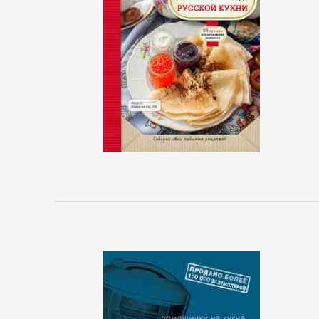
сайта
БИЗНЕС
Банковское
дело
Бухучет,
налогообложение,
аудит
ВЭД
Делопроизводство