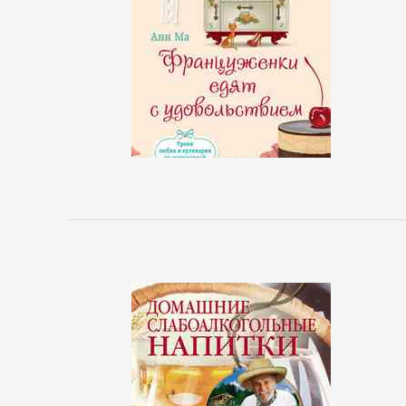
реклама
Недвижимость
О
бизнесе
популярно
Отраслевые
издания
Поиск
работы,
карьера