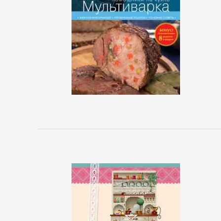
Зарубежная
деловая
литература
Корпоративная
культура
Личные
финансы
Малый
бизнес
Маркетинг,
PR,