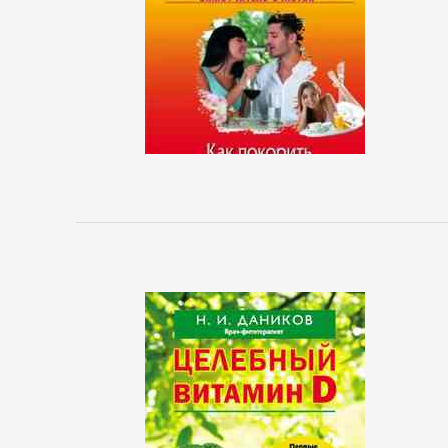
Исторические
детективы
Классические
детективы
Крутой
детектив
Политические
детективы
Полицейские
детективы