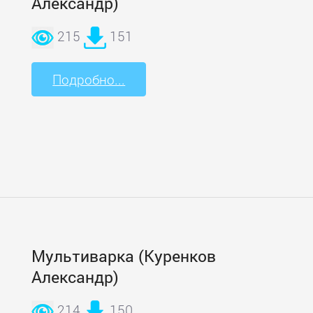
Александр)
215
151
Подробно...
Мультиварка (Куренков
Александр)
214
150