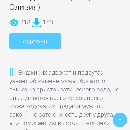
Оливия)
ПОЭЗИЯ
И
218
153
ДРАМА
Подробно...
Драматургия
Зарубежная
Энджи (их адвокат и подруга)
драматургия
узнает об измене мужа - богатого
сынка из аристократического рода, но
она лишается всего из-за своего
Зарубежные
мужа-ходока, их предали мужья и
стихи
закон - но зато они есть друг у друга, и
^
это помогает им выстоять вопреки
Поэзия