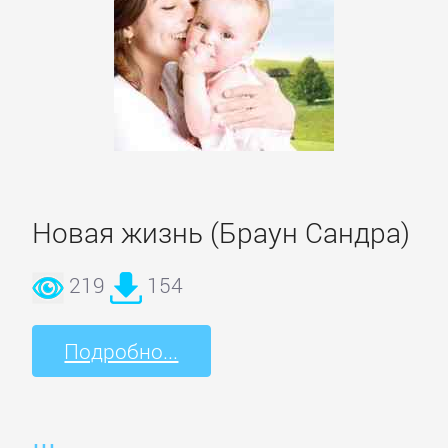
данных
Интернет
Компьютерное
Железо
Новая жизнь (Браун Сандра)
Компьютеры:
прочее
219
154
ОС
Подробно...
и
Сети