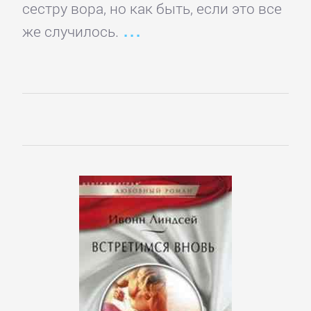
сестру вора, но как быть, если это все
романы
же случилось.
Эротическая
литература
НАУКА
Биология
Иностранные
языки
История