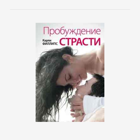
Кинематограф,
театр
Критика
КЛАССИКА
Древневосточная
литература
Зарубежная
классика
Классическая