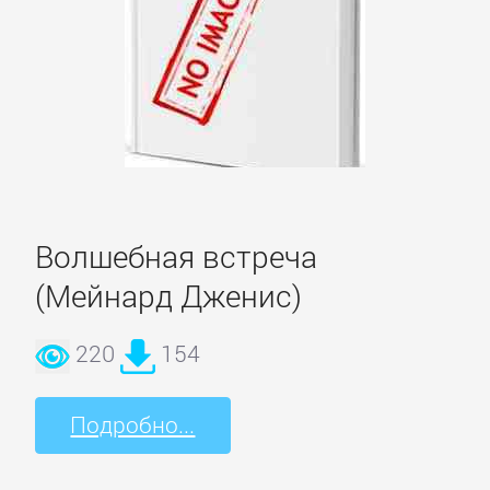
Зарубежная
публицистика
Зарубежная
фантастика
Зарубежное
Волшебная встреча
фэнтези
(Мейнард Дженис)
Зарубежные
220
154
детективы
Подробно...
Зарубежные
любовные