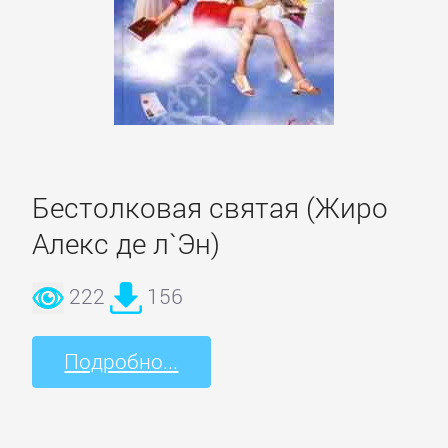
ОЧАГ
Автомобили
и
ПДД
Бестолковая святая (Жиро
Воспитание
детей
Алекс де л`Эн)
222
156
Дом
и
Семья:
Подробно...
прочее