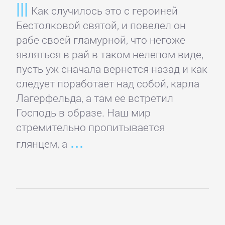
Домашние
Как случилось это с героиней
Животные
Бестолковой святой, и повелел он
рабе своей гламурной, что негоже
Зарубежная
являться в рай в таком нелепом виде,
прикладная
пусть уж сначала вернется назад и как
и
следует поработает над собой, карла
научно-
Лагерфельда, а там ее встретил
популярная
Господь в образе. Наш мир
литература
стремительно пропитывается
глянцем, а
Здоровье
Кулинария
Природа