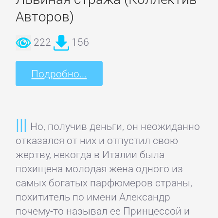
Авторов)
Спорт,
фитнес
222
156
Хобби,
Подробно...
Ремесла
Эротика,
Секс
Но, получив деньги, он неожиданно
отказался от них и отпустил свою
ЗАРУБЕЖНОЕ
жертву, некогда в Италии была
похищена молодая жена одного из
самых богатых парфюмеров страны,
Зарубежная
похититель по имени Александр
драматургия
почему-то называл ее Принцессой и