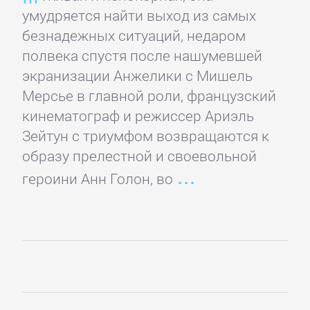
умудряется найти выход из самых
Банковское
безнадежных ситуаций, недаром
дело
полвека спустя после нашумевшей
экранизации Анжелики с Мишель
Бухучет,
Мерсье в главной роли, французский
налогообложение,
кинематограф и режиссер Ариэль
аудит
Зейтун с триумфом возвращаются к
образу прелестной и своевольной
ВЭД
героини Анн Голон, во
Делопроизводство
Зарубежная
деловая
литература