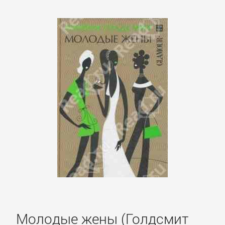
Языкознание
ПОВЕСТИ
И
РАССКАЗЫ
Очерки
Повести
Рассказы
Эссе
Молодые жены (Голдсмит