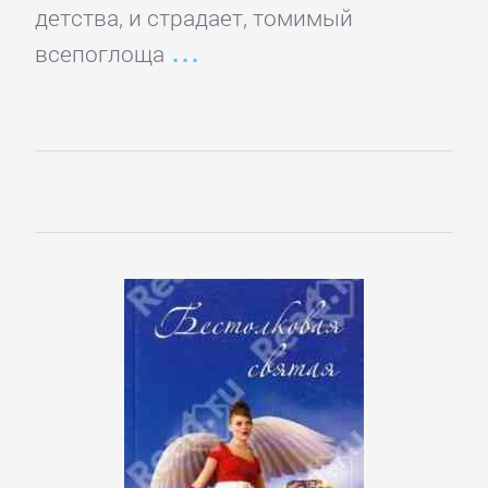
детства, и страдает, томимый
детские
книги
всепоглоща
Книги
для
детей:
прочее
Сказки
Учебная
литература
ДОМАШНИЙ