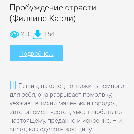
проза
Пробуждение страсти
(Филлипс Карли)
Литература
19
220
154
века
Подробно...
Литература
20
века
Решив, наконец-то, пожить немного
для себя, она разрывает помолвку,
Мифы.
уезжает в тихий маленький городок,
Легенды.
зато он смел, честен, умеет любить по-
Эпос
настоящему, преданно и искренне, – и
знает, как сделать женщину