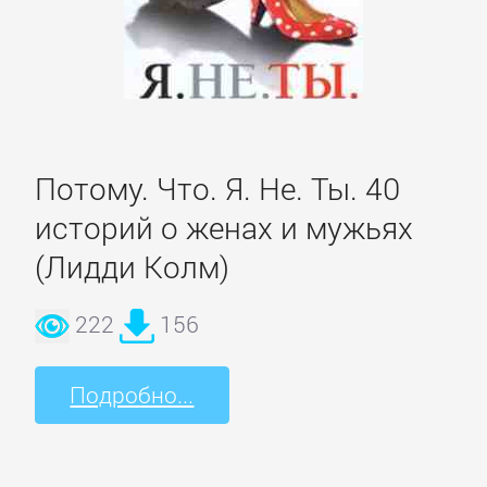
Боевики:
Прочее
Криминальные
боевики
Потому. Что. Я. Не. Ты. 40
историй о женах и мужьях
Триллеры
(Лидди Колм)
ДЕТЕКТИВЫ
222
156
Зарубежные
Подробно...
детективы
Иронические