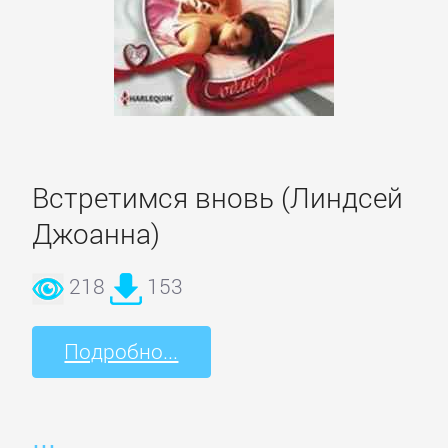
Культурология
Математика
Медицина
Встретимся вновь (Линдсей
Джоанна)
Педагогика
218
153
Политика,
политология
Подробно...
Прочая
образовательная