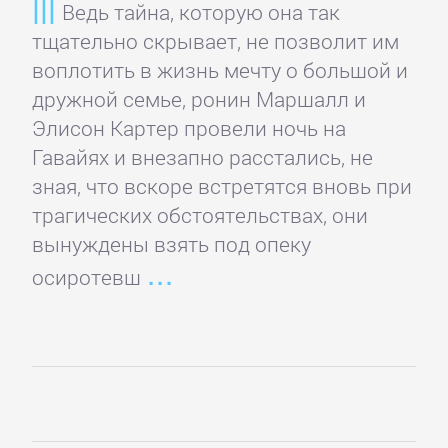
литература
Ведь тайна, которую она так
тщательно скрывает, не позволит им
воплотить в жизнь мечту о большой и
Социология
дружной семье, ронин Маршалл и
Элисон Картер провели ночь на
Техническая
Гавайях и внезапно расстались, не
литература
зная, что вскоре встретятся вновь при
трагических обстоятельствах, они
Физика
вынуждены взять под опеку
осиротевш
Философия
Юриспруденция,
право