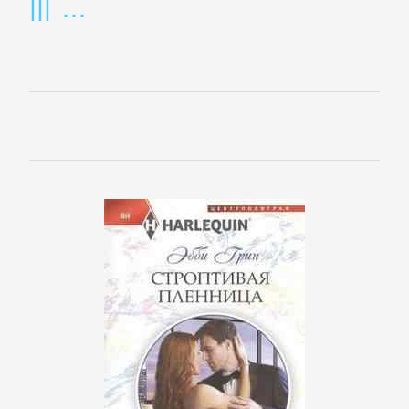
Программирование
Программы
ЛЮБОВНЫЕ
РОМАНЫ
Зарубежные
любовные
романы
Исторические
любовные
романы