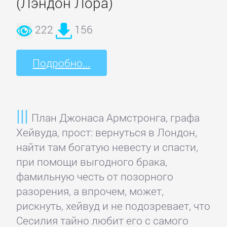
(Лэндон Лора)
Детская
222
156
фантастика
Подробно...
Детские
детективы
План Джонаса Армстронга, графа
Детские
Хейвуда, прост: вернуться в Лондон,
приключения
найти там богатую невесту и спасти,
при помощи выгодного брака,
Детские
фамильную честь от позорного
стихи
разорения, а впрочем, может,
рискнуть, хейвуд и не подозревает, что
Сесилия тайно любит его с самого
Зарубежные