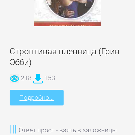
Короткие
любовные
романы
Любовно-
Строптивая пленница (Грин
фантастические
Эбби)
романы
218
153
Остросюжетные
любовные
Подробно...
романы
Современные
Ответ прост - взять в заложницы
любовные