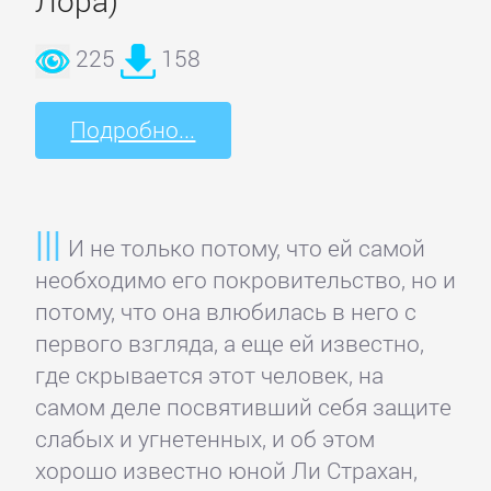
Лора)
Недвижимость
225
158
О
бизнесе
Подробно...
популярно
Отраслевые
И не только потому, что ей самой
издания
необходимо его покровительство, но и
потому, что она влюбилась в него с
Поиск
первого взгляда, а еще ей известно,
работы,
где скрывается этот человек, на
карьера
самом деле посвятивший себя защите
слабых и угнетенных, и об этом
хорошо известно юной Ли Страхан,
Управление,