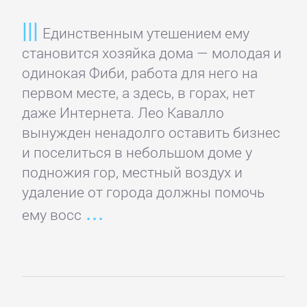
романы
Единственным утешением ему
Зарубежные
становится хозяйка дома — молодая и
приключения
одинокая Фиби, работа для него на
первом месте, а здесь, в горах, нет
даже Интернета. Лео Кавалло
Зарубежные
вынужден ненадолго оставить бизнес
стихи
и поселиться в небольшом доме у
подножия гор, местный воздух и
Современная
удаление от города должны помочь
зарубежная
ему восс
литература
ИСКУССТВО