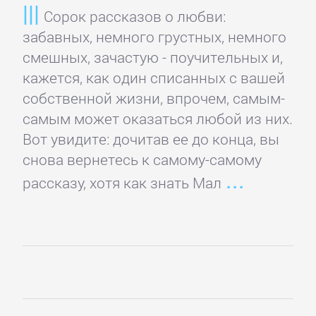
детективы
Сорок рассказов о любви:
забавных, немного грустных, немного
смешных, зачастую - поучительных и,
Исторические
кажется, как один списанных с вашей
детективы
собственной жизни, впрочем, самым-
самым может оказаться любой из них.
Классические
Вот увидите: дочитав ее до конца, вы
детективы
снова вернетесь к самому-самому
рассказу, хотя как знать Мал
Крутой
детектив
Политические
детективы