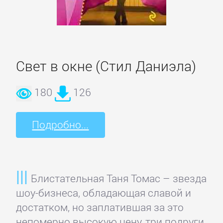
и
животные
Развлечения
Свет в окне (Стил Даниэла)
180
126
Сад
и
Огород
Подробно...
Самосовершенствование
Блистательная Таня Томас – звезда
Сделай
шоу-бизнеса, обладающая славой и
Сам
достатком, но заплатившая за это
непомерно высокую цену, три подруги.