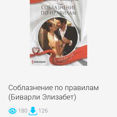
Зарубежная
классика
Зарубежная
образовательная
литература
Зарубежная
прикладная
и
Соблазнение по правилам
научно-
(Биварли Элизабет)
популярная
литература
180
126