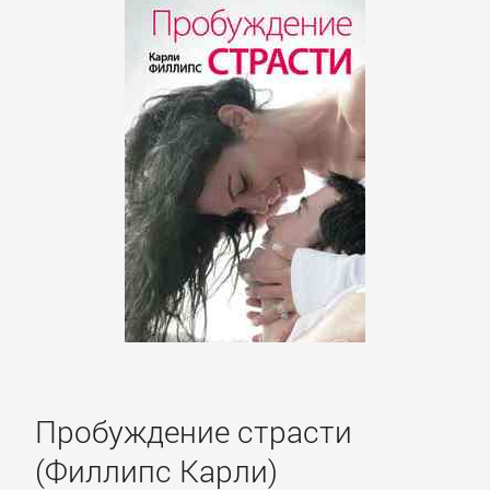
Корпоративная
культура
Личные
финансы
Малый
бизнес
Маркетинг,
PR,
Пробуждение страсти
реклама
(Филлипс Карли)