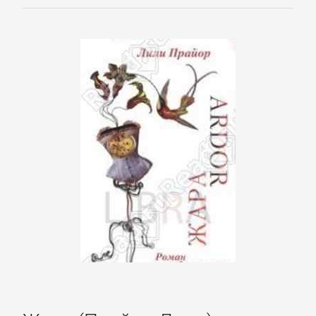
Программирование
Программы
ЛЮБОВНЫЕ
РОМАНЫ
Зарубежные
любовные
романы
Исторические
любовные
романы