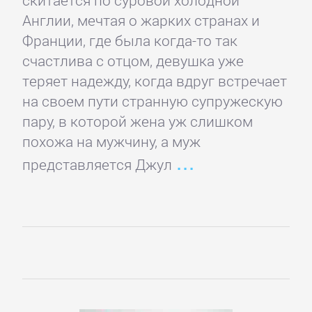
скитается по суровой холодной
Банковское
Англии, мечтая о жарких странах и
дело
Франции, где была когда-то так
счастлива с отцом, девушка уже
теряет надежду, когда вдруг встречает
Бухучет,
на своем пути странную супружескую
налогообложение,
пару, в которой жена уж слишком
аудит
похожа на мужчину, а муж
представляется Джул
ВЭД
Делопроизводство
Зарубежная
деловая
литература