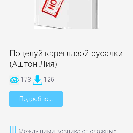
Культурология
Математика
Медицина
Поцелуй кареглазой русалки
(Аштон Лия)
Педагогика
178
125
Политика,
политология
Подробно...
Прочая
образовательная
Между ними возникают сложные,