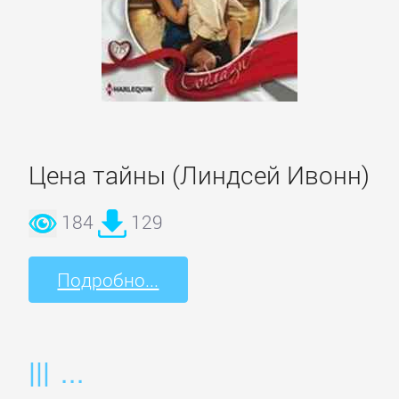
ОЧАГ
Автомобили
и
ПДД
Цена тайны (Линдсей Ивонн)
Воспитание
детей
184
129
Дом
Подробно...
и
Семья:
прочее