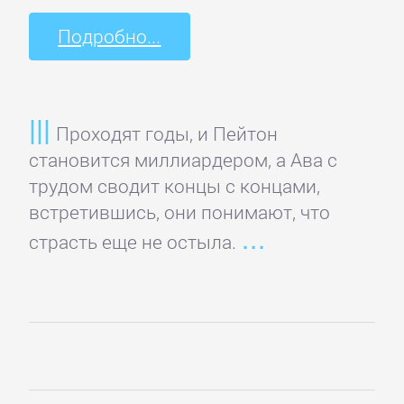
Зарубежная
Подробно...
публицистика
Зарубежная
фантастика
Проходят годы, и Пейтон
становится миллиардером, а Ава с
Зарубежное
трудом сводит концы с концами,
фэнтези
встретившись, они понимают, что
страсть еще не остыла.
Зарубежные
детективы
Зарубежные
любовные