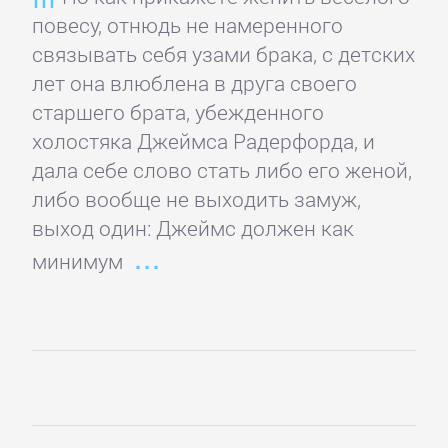
детективы
повесу, отнюдь не намеренного
связывать себя узами брака, с детских
Исторические
лет она влюблена в друга своего
детективы
старшего брата, убежденного
холостяка Джеймса Радерфорда, и
дала себе слово стать либо его женой,
Классические
либо вообще не выходить замуж,
детективы
выход один: Джеймс должен как
минимум
Крутой
детектив
Политические
детективы