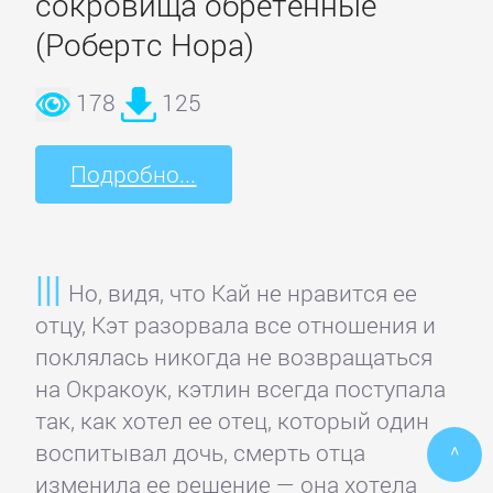
сокровища обретенные
ПОЭЗИЯ
(Робертс Нора)
И
178
125
ДРАМА
Подробно...
Драматургия
Зарубежная
Но, видя, что Кай не нравится ее
драматургия
отцу, Кэт разорвала все отношения и
поклялась никогда не возвращаться
Зарубежные
на Окракоук, кэтлин всегда поступала
стихи
так, как хотел ее отец, который один
воспитывал дочь, смерть отца
^
Поэзия
изменила ее решение — она хотела