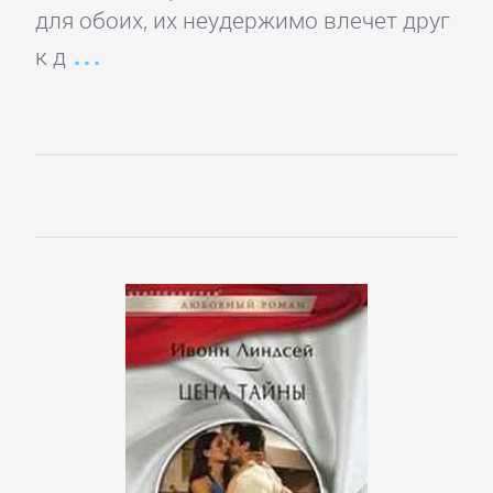
детские
для обоих, их неудержимо влечет друг
книги
к д
Книги
для
детей:
прочее
Сказки
Учебная
литература
ДОМАШНИЙ