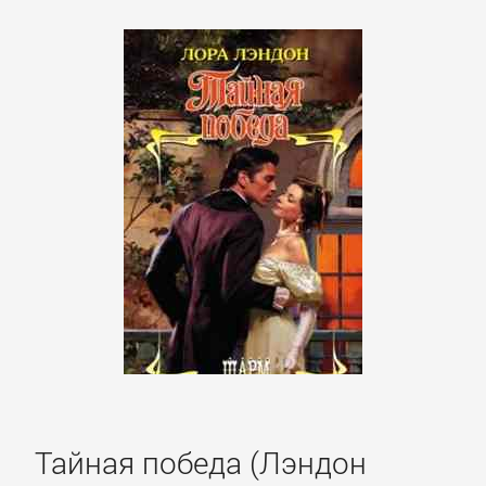
романы
Зарубежные
приключения
Зарубежные
стихи
Современная
зарубежная
литература
ИСКУССТВО
Тайная победа (Лэндон