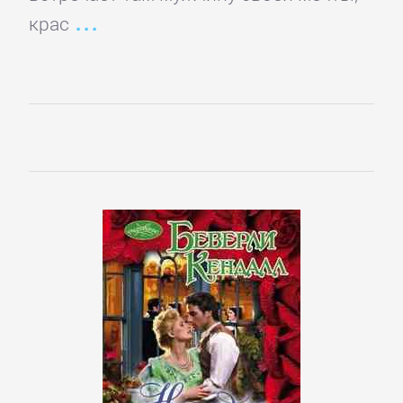
подбор
крас
персонала
Ценные
бумаги,
инвестиции
Экономика
БОЕВИКИ
Боевая
фантастика