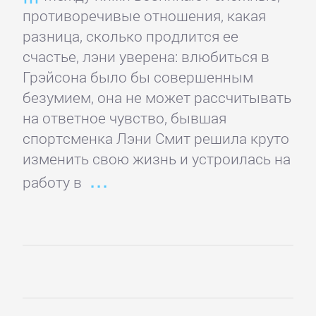
литература
противоречивые отношения, какая
разница, сколько продлится ее
Социология
счастье, лэни уверена: влюбиться в
Грэйсона было бы совершенным
Техническая
безумием, она не может рассчитывать
литература
на ответное чувство, бывшая
спортсменка Лэни Смит решила круто
изменить свою жизнь и устроилась на
Физика
работу в
Философия
Юриспруденция,
право