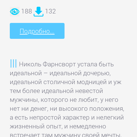
Недвижимость
188
132
О
Подробно...
бизнесе
популярно
Николь Фарнсворт устала быть
Отраслевые
идеальной – идеальной дочерью,
издания
идеальной столичной модницей и уж
тем более идеальной невестой
Поиск
мужчины, которого не любит, у него
работы,
нет ни денег, ни высокого положения,
карьера
а есть непростой характер и нелегкий
жизненный опыт, и немедленно
Управление,
встречает там мужчину своей мечты,