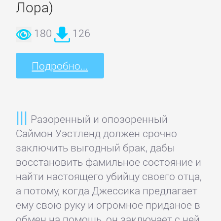
Кинематограф,
Лора)
театр
180
126
Критика
Подробно...
КЛАССИКА
Древневосточная
Разоренный и опозоренный
литература
Саймон Уэстленд должен срочно
заключить выгодный брак, дабы
восстановить фамильное состояние и
Зарубежная
найти настоящего убийцу своего отца,
классика
а потому, когда Джессика предлагает
ему свою руку и огромное приданое в
Классическая
обмен на помощь, он заключает с ней