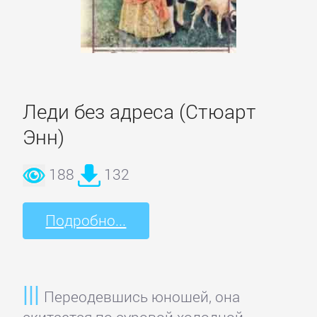
Литература
Присоединиться
Леди без адреса (Стюарт
Войти
Энн)
188
132
Контакт
Подробно...
Карта
сайта
БИЗНЕС
Переодевшись юношей, она