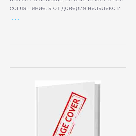
проза
соглашение, а от доверия недалеко и
Литература
19
века
Литература
20
века
Мифы.
Легенды.
Эпос