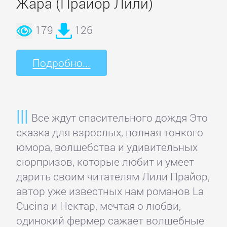
Жара (Прайор Лили)
Короткие
179
126
любовные
романы
Подробно...
Любовно-
фантастические
романы
Все ждут спасительного дождя Это
сказка для взрослых, полная тонкого
Остросюжетные
юмора, волшебства и удивительных
любовные
сюрпризов, которые любит и умеет
романы
дарить своим читателям Лили Прайор,
автор уже известных нам романов La
Cucina и Нектар, мечтая о любви,
Современные
одинокий фермер сажает волшебные
любовные