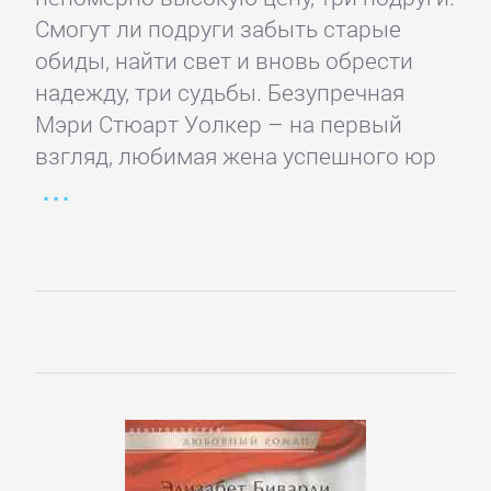
Смогут ли подруги забыть старые
Спорт,
обиды, найти свет и вновь обрести
фитнес
надежду, три судьбы. Безупречная
Мэри Стюарт Уолкер – на первый
Хобби,
взгляд, любимая жена успешного юр
Ремесла
Эротика,
Секс
ЗАРУБЕЖНОЕ
Зарубежная
драматургия