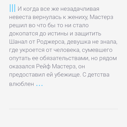
данных
И когда все же незадачливая
невеста вернулась к жениху, Мастерз
Интернет
решил во что бы то ни стало
докопатся до истины и защитить
Компьютерное
Шанал от Роджерса, девушка не знала,
Железо
где укроется от человека, сумевшего
опутать ее обязательствами, но рядом
Компьютеры:
оказался Рейф Мастерз, он
прочее
предоставил ей убежище. С детства
влюблен
ОС
и
Сети