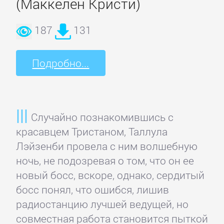
(Маккелен Кристи)
Детская
187
131
фантастика
Подробно...
Детские
детективы
Случайно познакомившись с
Детские
красавцем Тристаном, Таллула
приключения
Лэйзенби провела с ним волшебную
ночь, не подозревая о том, что он ее
Детские
новый босс, вскоре, однако, сердитый
стихи
босс понял, что ошибся, лишив
радиостанцию лучшей ведущей, но
Зарубежные
совместная работа становится пыткой