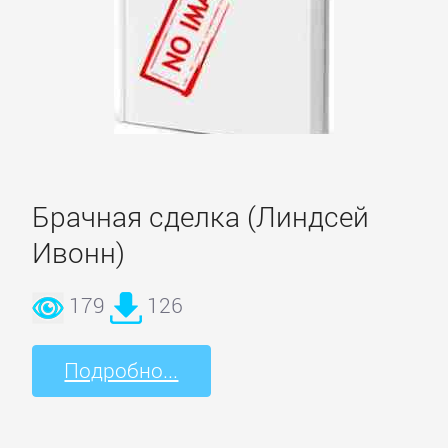
Русская
классика
Советская
литература
Старинная
Брачная сделка (Линдсей
литература:
Ивонн)
прочее
179
126
КОМПЬЮТЕРНАЯ
ЛИТЕРАТУРА
Подробно...
Базы