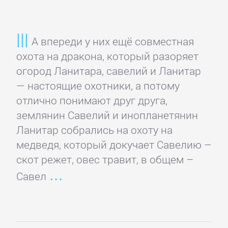
Полицейские
детективы
А впереди у них ещё совместная
охота на дракона, который разоряет
Современные
огород Ланитара, савелий и Ланитар
детективы
— настоящие охотники, а потому
отлично понимают друг друга,
Шпионские
землянин Савелий и инопланетянин
детективы
Ланитар собрались на охоту на
медведя, который докучает Савелию –
ДЕТСКИЕ
скот режет, овес травит, в общем –
КНИГИ
Савел
Детская
проза