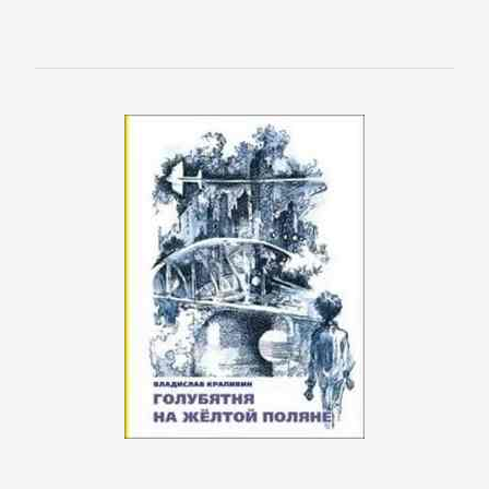
Детская
фантастика
Детские
детективы
Детские
приключения
Детские
стихи
Зарубежные