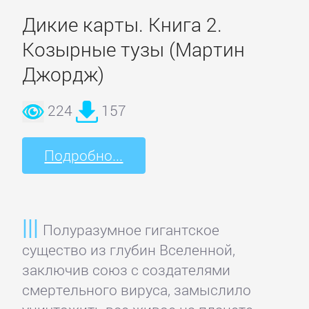
Дикие карты. Книга 2.
Короткие
Козырные тузы (Мартин
любовные
романы
Джордж)
224
157
Любовно-
фантастические
романы
Подробно...
Остросюжетные
любовные
Полуразумное гигантское
романы
существо из глубин Вселенной,
заключив союз с создателями
Современные
смертельного вируса, замыслило
любовные