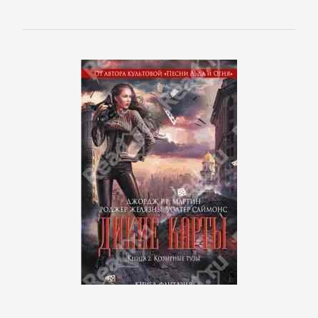
Программирование
Программы
ЛЮБОВНЫЕ
РОМАНЫ
Зарубежные
любовные
романы
Исторические
любовные
романы