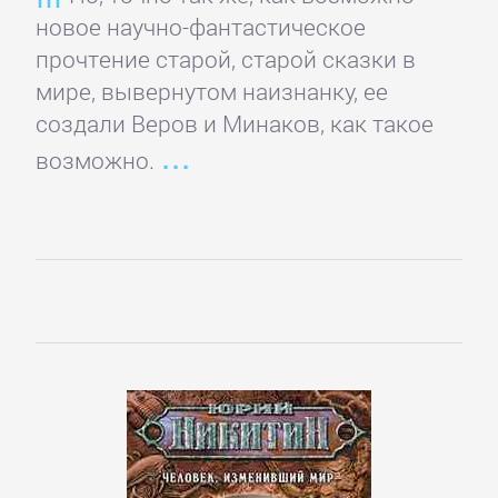
Боевики:
новое научно-фантастическое
Прочее
прочтение старой, старой сказки в
мире, вывернутом наизнанку, ее
Криминальные
создали Веров и Минаков, как такое
боевики
возможно.
Триллеры
ДЕТЕКТИВЫ
Зарубежные
детективы
Иронические