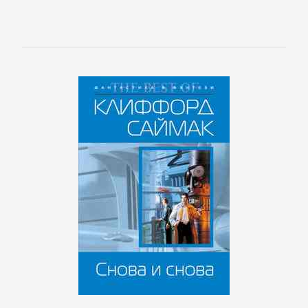
Русская
классика
Советская
литература
Старинная
литература:
прочее
КОМПЬЮТЕРНАЯ
ЛИТЕРАТУРА
Базы