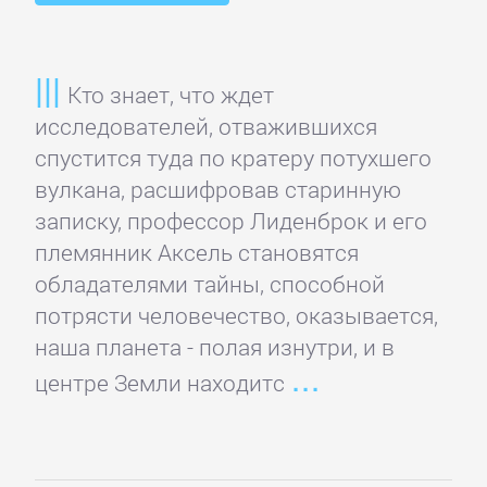
проза
Литература
Кто знает, что ждет
19
исследователей, отважившихся
века
спустится туда по кратеру потухшего
вулкана, расшифровав старинную
Литература
записку, профессор Лиденброк и его
20
племянник Аксель становятся
века
обладателями тайны, способной
потрясти человечество, оказывается,
наша планета - полая изнутри, и в
Мифы.
центре Земли находитс
Легенды.
Эпос