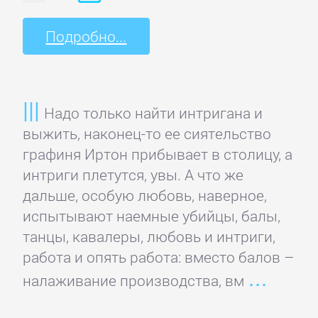
литература
Подробно...
Социология
Техническая
Надо только найти интригана и
литература
выжить, наконец-то ее сиятельство
графиня Иртон прибывает в столицу, а
Физика
интриги плетутся, увы. А что же
дальше, особую любовь, наверное,
Философия
испытывают наемные убийцы, балы,
танцы, кавалеры, любовь и интриги,
работа и опять работа: вместо балов –
Юриспруденция,
право
налаживание производства, вм