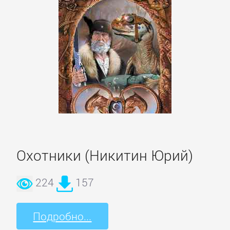
детективы
Исторические
детективы
Классические
детективы
Крутой
Охотники (Никитин Юрий)
детектив
224
157
Политические
детективы
Подробно...