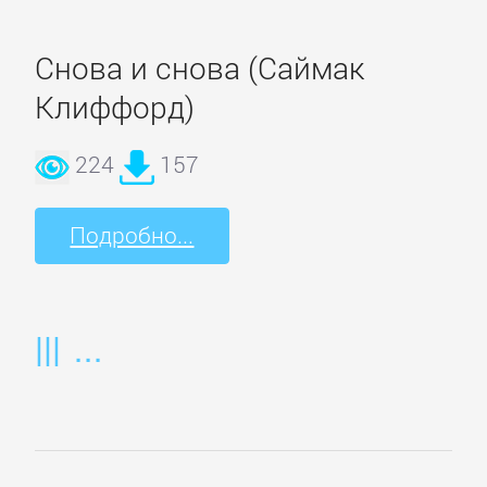
данных
Снова и снова (Саймак
Интернет
Клиффорд)
Компьютерное
224
157
Железо
Подробно...
Компьютеры:
прочее
ОС
и
Сети