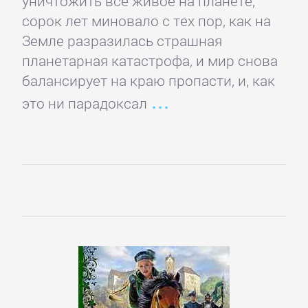
уничтожить все живое на планете,
романы
сорок лет миновало с тех пор, как на
Земле разразилась страшная
планетарная катастрофа, и мир снова
Эротическая
балансирует на краю пропасти, и, как
литература
это ни парадоксал
НАУКА
Биология
Иностранные
языки
История