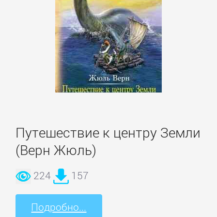
Кинематограф,
театр
Критика
КЛАССИКА
Древневосточная
литература
Путешествие к центру Земли
(Верн Жюль)
Зарубежная
классика
224
157
Подробно...
Классическая