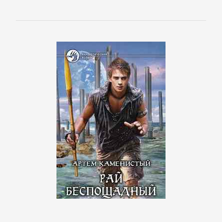
Зарубежная
классика
Зарубежная
образовательная
литература
Зарубежная
прикладная
и
научно-
популярная
литература