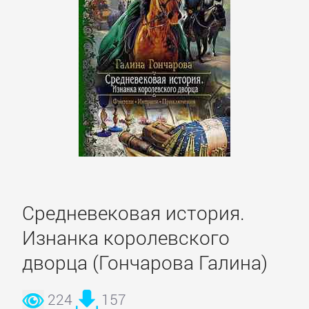
Культурология
Математика
Медицина
Педагогика
Политика,
Средневековая история.
политология
Изнанка королевского
дворца (Гончарова Галина)
Прочая
образовательная
224
157