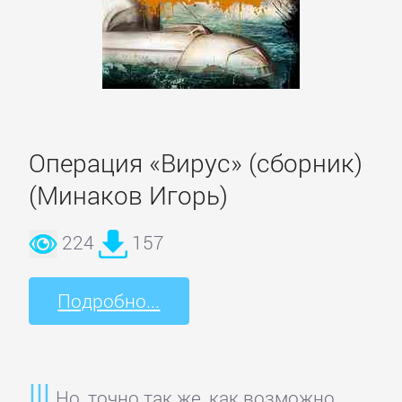
подбор
персонала
Ценные
бумаги,
инвестиции
Операция «Вирус» (сборник)
(Минаков Игорь)
Экономика
224
157
БОЕВИКИ
Подробно...
Боевая
фантастика
Но, точно так же, как возможно