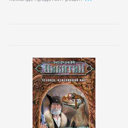
Банковское
дело
Бухучет,
налогообложение,
аудит
ВЭД
Делопроизводство
Зарубежная
деловая
литература