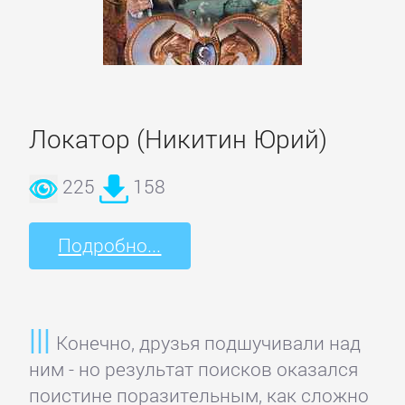
Корпоративная
культура
Локатор (Никитин Юрий)
Личные
финансы
225
158
Малый
Подробно...
бизнес
Маркетинг,
PR,
Конечно, друзья подшучивали над
реклама
ним - но результат поисков оказался
поистине поразительным, как сложно