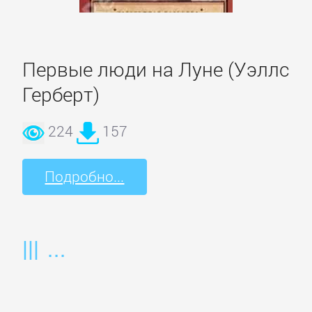
Домашние
Животные
Первые люди на Луне (Уэллс
Зарубежная
Герберт)
прикладная
и
224
157
научно-
популярная
литература
Подробно...
Здоровье
Кулинария
Природа