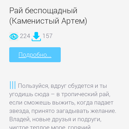
Зарубежная
Рай беспощадный
публицистика
(Каменистый Артем)
Зарубежная
224
157
фантастика
Подробно...
Зарубежное
фэнтези
Пользуйся, вдруг сбудется и ты
Зарубежные
угодишь сюда – в тропический рай,
детективы
если сможешь выжить, когда падает
звезда, принято загадывать желание.
Зарубежные
Владей, новые друзья и подруги,
любовные
чистое теплое море, горячий