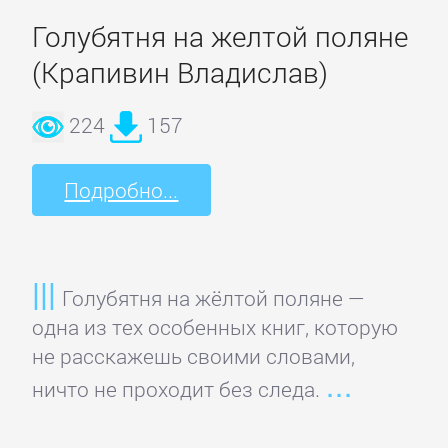
детские
Голубятня на желтой поляне
книги
(Крапивин Владислав)
Книги
224
157
для
детей:
Подробно...
прочее
Сказки
Голубятня на жёлтой поляне —
одна из тех особенных книг, которую
Учебная
не расскажешь своими словами,
литература
ничто не проходит без следа.
ДОМАШНИЙ