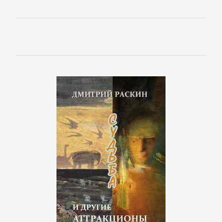
Языкознание
ПОВЕСТИ
И
РАССКАЗЫ
Очерки
Повести
Рассказы
Эссе