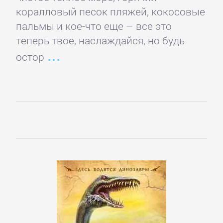
романы
коралловый песок пляжей, кокосовые
пальмы и кое-что еще – все это
Зарубежные
теперь твое, наслаждайся, но будь
приключения
остор
Зарубежные
стихи
Современная
зарубежная
литература
ИСКУССТВО