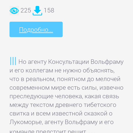
225
158
Литература
Подробно...
Присоединиться
Войти
Но агенту Консультации Вольфраму
и его коллегам не нужно объяснять,
Контакт
что в реальном, понятном до мелочей
современном мире есть силы, извечно
Карта
преследующие человека, какая связь
сайта
между текстом древнего тибетского
свитка и всем известной сказкой о
БИЗНЕС
Лукоморье, агенту Вольфраму и его
команде предстоит решит