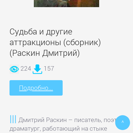
ПОЭЗИЯ
И
Судьба и другие
ДРАМА
аттракционы (сборник)
(Раскин Дмитрий)
Драматургия
224
157
Зарубежная
драматургия
Подробно...
Зарубежные
стихи
Дмитрий Раскин – писатель, поэт,
^
драматург, работающий на стыке
Поэзия