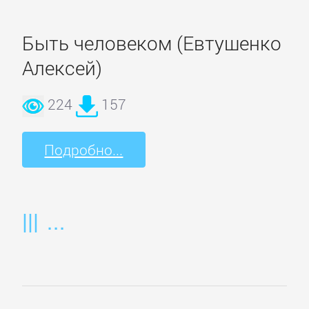
Спорт,
фитнес
Быть человеком (Евтушенко
Алексей)
Хобби,
224
157
Ремесла
Подробно...
Эротика,
Секс
ЗАРУБЕЖНОЕ
Зарубежная
драматургия